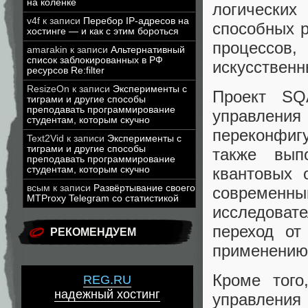
на коленке
логических
v4f
к записи
Перебор IP-адресов на
способных р
хостинге — и как с этим бороться
процессо
amarakin
к записи
Альтернативный
список заблокированных в РФ
искусственн
ресурсов Re:filter
ResizeOn
к записи
Эксперименты с
Проект SQ
тиграми и другие способы
преподавать программирование
управления
студентам, которым скучно
переконфиг
Text2Vid
к записи
Эксперименты с
тиграми и другие способы
также вып
преподавать программирование
студентам, которым скучно
квантовых 
всым
к записи
Развёртывание своего
современ
MTProxy Telegram со статистикой
исследова
переход от
РЕКОМЕНДУЕМ
применению
Кроме того
REG.RU
надежный хостинг
управлени