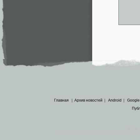
Главная
|
Архив новостей
|
Android
|
Google
Пуб
Все пра
Основными материалами сайта являются
архивные ко