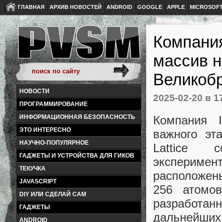
ГЛАВНАЯ
АРХИВ НОВОСТЕЙ
ANDROID
GOOGLE
APPLE
MICROSOF
Компания
массив н
Великоб
НОВОСТИ
2025-02-20
в 1
ПРОГРАММИРОВАНИЕ
Компания I
ИНФОРМАЦИОННАЯ БЕЗОПАСНОСТЬ
ЭТО ИНТЕРЕСНО
важного эт
НАУЧНО-ПОПУЛЯРНОЕ
Lattice 
ГАДЖЕТЫ И УСТРОЙСТВА ДЛЯ ГИКОВ
эксперимент
ТЕКУЧКА
расположены
JAVASCRIPT
256 атомо
DIY ИЛИ СДЕЛАЙ САМ
разработан
ГАДЖЕТЫ
дальнейши
ANDROID