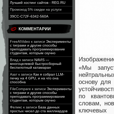
Лучший хостинг сайтов - REG.RU
Промокод 5% скидки на услуги
39CC-C72F-6342-560A
КОММЕНТАРИИ
FreeAIVideo
к записи
Эксперименты
с тиграми и другие способы
преподавать программирование
студентам, которым скучно
Изображение:
Влад
к записи
NAVIS —
многоцелевой быстросборный
«Мы запус
беспилотный катамаран
нейтральны
Азат
к записи
Как я собрал LLM-
печку на 4 GPU, и на что она
основу для
способна
устойчивост
FileCompare
к записи
Эксперименты
с тиграми и другие способы
по квантов
преподавать программирование
студентам, которым скучно
словам, но
Феликс
к записи
База данных
ключевых 
простых чисел до ста миллиардов