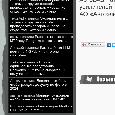
тиграми и другие способы
усилителей
преподавать программирование
студентам, которым скучно
АО «Автоэле
Text2Vid
к записи
Эксперименты с
тиграми и другие способы
преподавать программирование
студентам, которым скучно
всым
к записи
Развёртывание своего
MTProxy Telegram со статистикой
Поделиться…
Алексей
к записи
Как я собрал LLM-
печку на 4 GPU, и на что она
способна
Любовь
к записи
Huawei
официально представила
HarmonyOS 7: какие смартфоны
получат её первыми
Артем
к записи
Бесплатные боты,
чтобы раздеть девушку по фото в
2024
sasha
к записи
Майнинг биткоинов
на 55-летнем ветеране IBM 1401
Roman
к записи
Реализация ModBus
RTU Slave на stm32