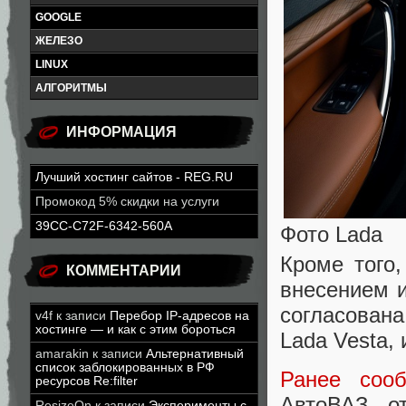
GOOGLE
ЖЕЛЕЗО
LINUX
АЛГОРИТМЫ
ИНФОРМАЦИЯ
Лучший хостинг сайтов - REG.RU
Промокод 5% скидки на услуги
39CC-C72F-6342-560A
Фото Lada
Кроме того,
КОММЕНТАРИИ
внесением и
согласована
v4f
к записи
Перебор IP-адресов на
хостинге — и как с этим бороться
Lada Vesta, 
amarakin
к записи
Альтернативный
список заблокированных в РФ
Ранее соо
ресурсов Re:filter
АвтоВАЗ от
ResizeOn
к записи
Эксперименты с