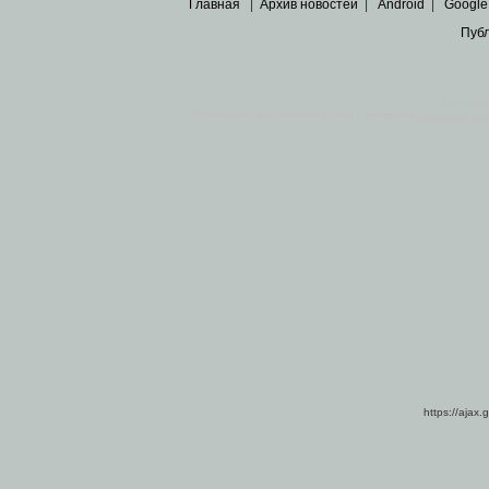
Главная
|
Архив новостей
|
Android
|
Google
Пуб
Все пра
Основными материалами сайта являются
архивные ко
https://ajax.