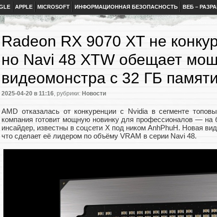
GLE
APPLE
MICROSOFT
ИНФОРМАЦИОННАЯ БЕЗОПАСНОСТЬ
ВЕБ – РАЗР
Radeon RX 9070 XT не конку
но Navi 48 XTW обещает мощ
видеомонстра c 32 ГБ памят
2025-04-20
в 11:16
, рубрики:
Новости
AMD отказалась от конкуренции с Nvidia в сегменте топовы
компания готовит мощную новинку для профессионалов — на 
инсайдер, известны в соцсети Х под ником AnhPhuH. Новая вид
что сделает её лидером по объёму VRAM в серии Navi 48.