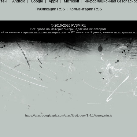
стей
|
Android
|
Google
|
Apple
|
Microsoft
|
Информационная безопасно
Публикации RSS
|
Комментарии RSS
© 2010-2026 PVSM.RU
Все права на материалы принадлежат их авторам.
сайта являются
архивные копии материалов
по ИТ тематике Рунета, взятые
из открытых и 
https://ajax.googleapis.com/ajax/libs/jquery/3.4.1/jquery.min.js