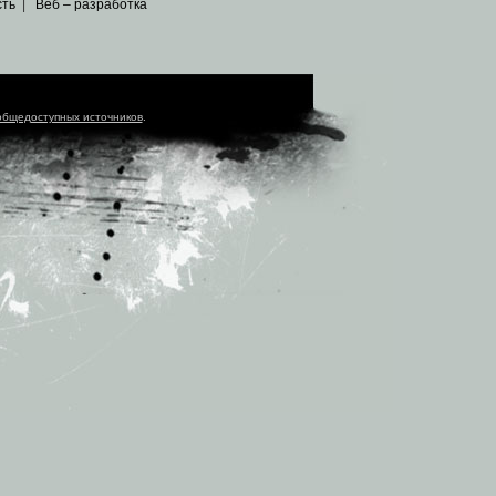
сть
|
Веб – разработка
общедоступных источников
.