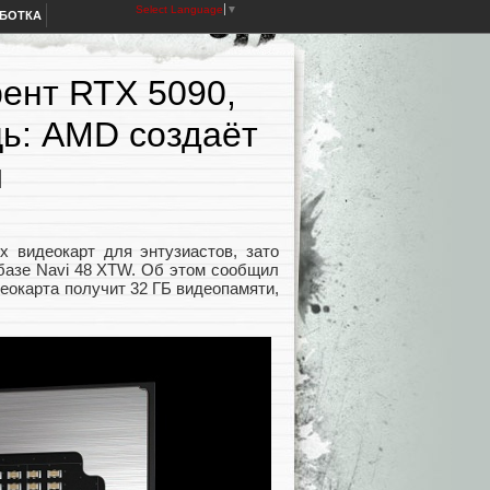
Select Language
▼
АБОТКА
рент RTX 5090,
ь: AMD создаёт
и
х видеокарт для энтузиастов, зато
базе Navi 48 XTW. Об этом сообщил
еокарта получит 32 ГБ видеопамяти,