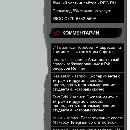
Лучший хостинг сайтов - REG.RU
Промокод 5% скидки на услуги
39CC-C72F-6342-560A
КОММЕНТАРИИ
v4f
к записи
Перебор IP-адресов на
хостинге — и как с этим бороться
amarakin
к записи
Альтернативный
список заблокированных в РФ
ресурсов Re:filter
ResizeOn
к записи
Эксперименты с
тиграми и другие способы
преподавать программирование
студентам, которым скучно
Text2Vid
к записи
Эксперименты с
тиграми и другие способы
преподавать программирование
студентам, которым скучно
всым
к записи
Развёртывание своего
MTProxy Telegram со статистикой