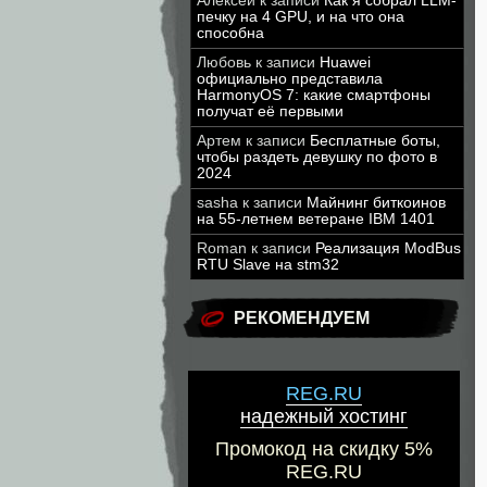
Алексей
к записи
Как я собрал LLM-
печку на 4 GPU, и на что она
способна
Любовь
к записи
Huawei
официально представила
HarmonyOS 7: какие смартфоны
получат её первыми
Артем
к записи
Бесплатные боты,
чтобы раздеть девушку по фото в
2024
sasha
к записи
Майнинг биткоинов
на 55-летнем ветеране IBM 1401
Roman
к записи
Реализация ModBus
RTU Slave на stm32
РЕКОМЕНДУЕМ
REG.RU
надежный хостинг
Промокод на скидку 5%
REG.RU