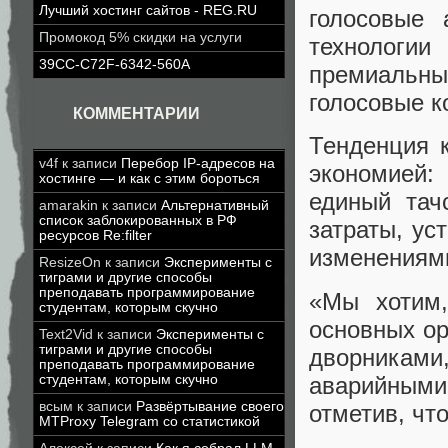
Лучший хостинг сайтов - REG.RU
голосовые 
Промокод 5% скидки на услуги
технологии
39CC-C72F-6342-560A
премиальны
голосовые к
КОММЕНТАРИИ
Тенденция 
v4f
к записи
Перебор IP-адресов на
экономией:
хостинге — и как с этим бороться
единый тач
amarakin
к записи
Альтернативный
список заблокированных в РФ
затраты, ус
ресурсов Re:filter
изменениям
ResizeOn
к записи
Эксперименты с
тиграми и другие способы
преподавать программирование
«Мы хотим,
студентам, которым скучно
основных ор
Text2Vid
к записи
Эксперименты с
тиграми и другие способы
дворника
преподавать программирование
аварийными 
студентам, которым скучно
всым
к записи
Развёртывание своего
отметив, чт
MTProxy Telegram со статистикой