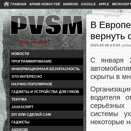
ГЛАВНАЯ
АРХИВ НОВОСТЕЙ
ANDROID
GOOGLE
APPLE
MICROSOF
В Европе
вернуть 
2025-05-06
в 9:05
, рубр
НОВОСТИ
С января 
ПРОГРАММИРОВАНИЕ
автомобил
ИНФОРМАЦИОННАЯ БЕЗОПАСНОСТЬ
скрыты в мн
ЭТО ИНТЕРЕСНО
НАУЧНО-ПОПУЛЯРНОЕ
Организаци
ГАДЖЕТЫ И УСТРОЙСТВА ДЛЯ ГИКОВ
водителя о
ТЕКУЧКА
серьёзных 
JAVASCRIPT
системы у
DIY ИЛИ СДЕЛАЙ САМ
некоторые н
ГАДЖЕТЫ
ANDROID