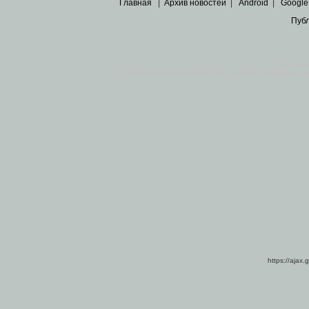
Главная
|
Архив новостей
|
Android
|
Google
Пуб
Все пра
Основными материалами сайта являются
архивные ко
https://ajax.