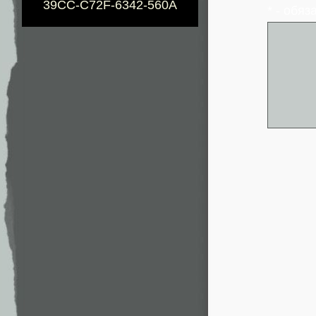
39CC-C72F-6342-560A
* - обя