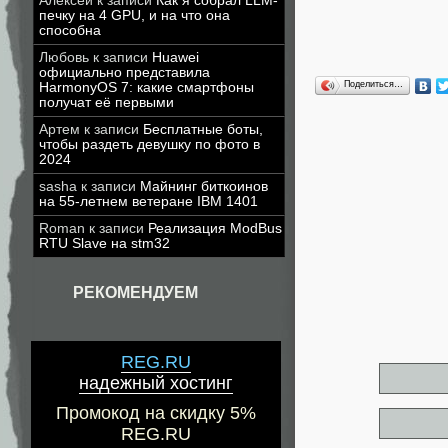
Алексей
к записи
Как я собрал LLM-
печку на 4 GPU, и на что она
способна
Любовь
к записи
Huawei
официально представила
Поделиться…
HarmonyOS 7: какие смартфоны
получат её первыми
Артем
к записи
Бесплатные боты,
чтобы раздеть девушку по фото в
2024
sasha
к записи
Майнинг биткоинов
на 55-летнем ветеране IBM 1401
Roman
к записи
Реализация ModBus
RTU Slave на stm32
РЕКОМЕНДУЕМ
REG.RU
надежный хостинг
Промокод на скидку 5%
REG.RU