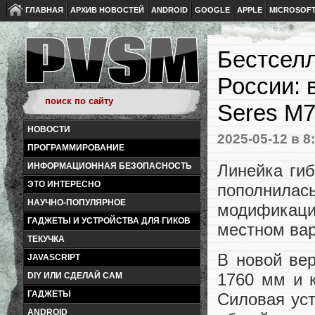
ГЛАВНАЯ
АРХИВ НОВОСТЕЙ
ANDROID
GOOGLE
APPLE
MICROSOF
Бестселл
России: 
Seres M
НОВОСТИ
2025-05-12
в 8
ПРОГРАММИРОВАНИЕ
Линейка гиб
ИНФОРМАЦИОННАЯ БЕЗОПАСНОСТЬ
ЭТО ИНТЕРЕСНО
пополнила
НАУЧНО-ПОПУЛЯРНОЕ
модификаци
ГАДЖЕТЫ И УСТРОЙСТВА ДЛЯ ГИКОВ
местном вар
ТЕКУЧКА
В новой вер
JAVASCRIPT
1760 мм и к
DIY ИЛИ СДЕЛАЙ САМ
ГАДЖЕТЫ
Силовая уст
ANDROID