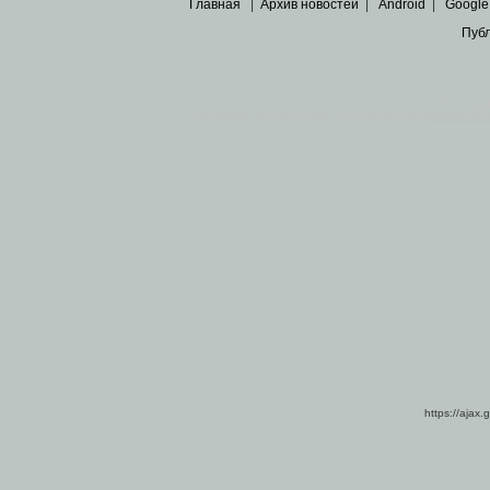
Главная
|
Архив новостей
|
Android
|
Google
Пуб
Все пра
Основными материалами сайта являются
архивные ко
https://ajax.