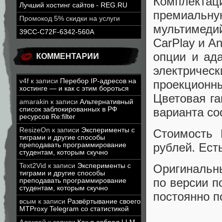
Комплекта
Лучший хостинг сайтов - REG.RU
премиальн
Промокод 5% скидки на услуги
мультимедий
39CC-C72F-6342-560A
CarPlay и A
опции и ад
КОММЕНТАРИИ
электриче
v4f
к записи
Перебор IP-адресов на
проекцион
хостинге — и как с этим бороться
Цветовая га
amarakin
к записи
Альтернативный
варианта со
список заблокированных в РФ
ресурсов Re:filter
ResizeOn
к записи
Эксперименты с
Стоимость
тиграми и другие способы
рублей. Есть
преподавать программирование
студентам, которым скучно
Text2Vid
к записи
Эксперименты с
Оригинальн
тиграми и другие способы
по версии п
преподавать программирование
студентам, которым скучно
постоянно п
всым
к записи
Развёртывание своего
MTProxy Telegram со статистикой