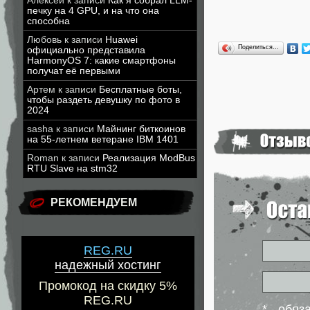
Алексей
к записи
Как я собрал LLM-
печку на 4 GPU, и на что она
способна
Любовь
к записи
Huawei
Поделиться…
официально представила
HarmonyOS 7: какие смартфоны
получат её первыми
Артем
к записи
Бесплатные боты,
чтобы раздеть девушку по фото в
2024
sasha
к записи
Майнинг биткоинов
на 55-летнем ветеране IBM 1401
Roman
к записи
Реализация ModBus
RTU Slave на stm32
РЕКОМЕНДУЕМ
REG.RU
надежный хостинг
Промокод на скидку 5%
REG.RU
* - обя