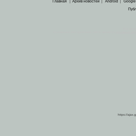
Главная
|
Архив новостей
|
Android
|
Google
Пуб
Все пра
Основными материалами сайта являются
архивные ко
https://ajax.