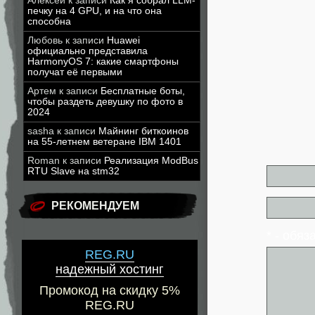
Алексей
к записи
Как я собрал LLM-
печку на 4 GPU, и на что она
способна
Любовь
к записи
Huawei
официально представила
HarmonyOS 7: какие смартфоны
получат её первыми
Артем
к записи
Бесплатные боты,
чтобы раздеть девушку по фото в
2024
sasha
к записи
Майнинг биткоинов
на 55-летнем ветеране IBM 1401
Roman
к записи
Реализация ModBus
RTU Slave на stm32
РЕКОМЕНДУЕМ
* - обя
REG.RU
надежный хостинг
Промокод на скидку 5%
REG.RU