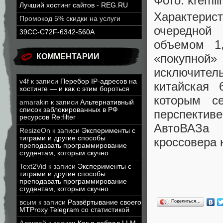
Фото: kremli
Лучший хостинг сайтов - REG.RU
Характерис
Промокод 5% скидки на услуги
очередной 
39CC-C72F-6342-560A
объемом 1
«покупной»
КОММЕНТАРИИ
исключите
v4f
к записи
Перебор IP-адресов на
китайская 
хостинге — и как с этим бороться
которым с
amarakin
к записи
Альтернативный
список заблокированных в РФ
перспективе
ресурсов Re:filter
АвтоВАЗа
ResizeOn
к записи
Эксперименты с
тиграми и другие способы
кроссовера н
преподавать программирование
студентам, которым скучно
Text2Vid
к записи
Эксперименты с
тиграми и другие способы
преподавать программирование
студентам, которым скучно
всым
к записи
Развёртывание своего
Поделиться…
MTProxy Telegram со статистикой