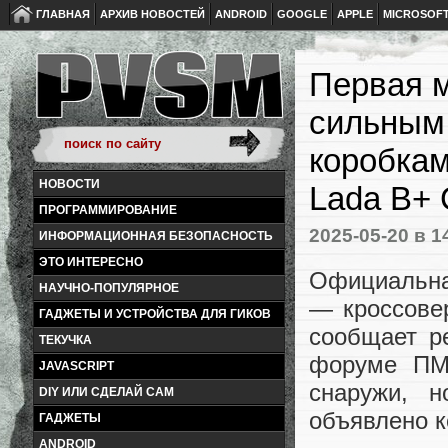
ГЛАВНАЯ
АРХИВ НОВОСТЕЙ
ANDROID
GOOGLE
APPLE
MICROSOF
Первая м
сильным 
коробкам
НОВОСТИ
Lada B+ 
ПРОГРАММИРОВАНИЕ
2025-05-20
в 1
ИНФОРМАЦИОННАЯ БЕЗОПАСНОСТЬ
ЭТО ИНТЕРЕСНО
Официальна
НАУЧНО-ПОПУЛЯРНОЕ
— кроссове
ГАДЖЕТЫ И УСТРОЙСТВА ДЛЯ ГИКОВ
сообщает ре
ТЕКУЧКА
форуме ПМ
JAVASCRIPT
снаружи, н
DIY ИЛИ СДЕЛАЙ САМ
объявлено к
ГАДЖЕТЫ
ANDROID