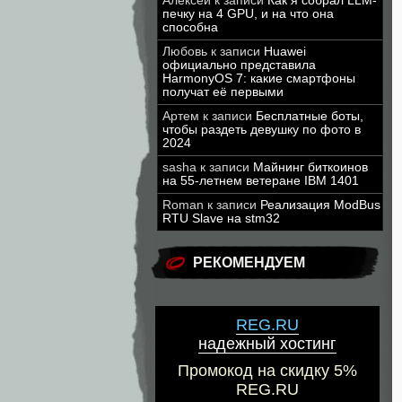
Алексей
к записи
Как я собрал LLM-
печку на 4 GPU, и на что она
способна
Любовь
к записи
Huawei
официально представила
HarmonyOS 7: какие смартфоны
получат её первыми
Артем
к записи
Бесплатные боты,
чтобы раздеть девушку по фото в
2024
sasha
к записи
Майнинг биткоинов
на 55-летнем ветеране IBM 1401
Roman
к записи
Реализация ModBus
RTU Slave на stm32
РЕКОМЕНДУЕМ
REG.RU
надежный хостинг
Промокод на скидку 5%
REG.RU