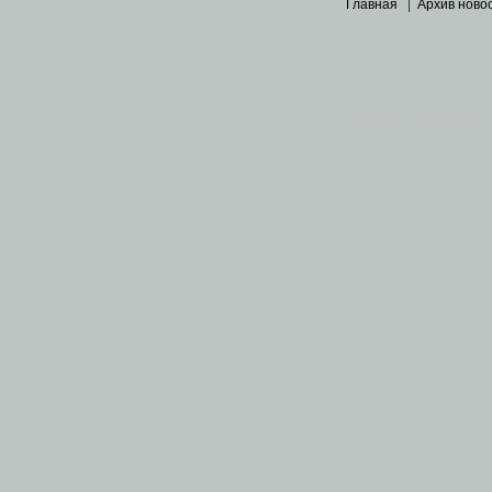
Главная
|
Архив ново
Основными материалами 