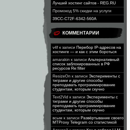
Лучший хостинг сайтов - REG.RU
Промокод 5% скидки на услуги
39CC-C72F-6342-560A
КОММЕНТАРИИ
v4f
к записи
Перебор IP-адресов на
хостинге — и как с этим бороться
amarakin
к записи
Альтернативный
список заблокированных в РФ
ресурсов Re:filter
ResizeOn
к записи
Эксперименты с
тиграми и другие способы
преподавать программирование
студентам, которым скучно
Text2Vid
к записи
Эксперименты с
тиграми и другие способы
преподавать программирование
студентам, которым скучно
всым
к записи
Развёртывание своего
MTProxy Telegram со статистикой