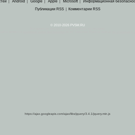
стей
|
Android
|
Google
|
Apple
|
Microsoft
|
Информационная безопасно
Публикации RSS
|
Комментарии RSS
© 2010-2026 PVSM.RU
Все права на материалы принадлежат их авторам.
сайта являются
архивные копии материалов
по ИТ тематике Рунета, взятые
из открытых и 
https://ajax.googleapis.com/ajax/libs/jquery/3.4.1/jquery.min.js