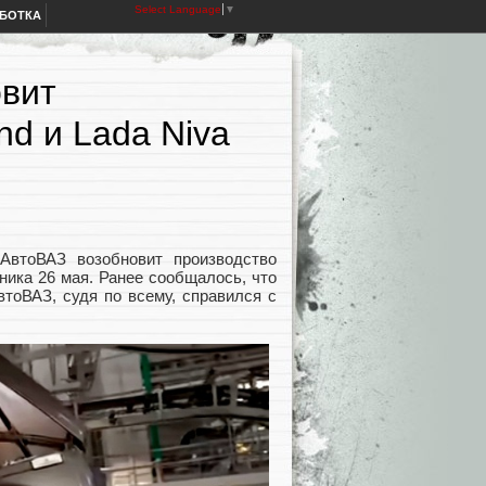
Select Language
▼
АБОТКА
овит
nd и Lada Niva
АвтоВАЗ возобновит производство
ьника 26 мая. Ранее сообщалось, что
втоВАЗ, судя по всему, справился с