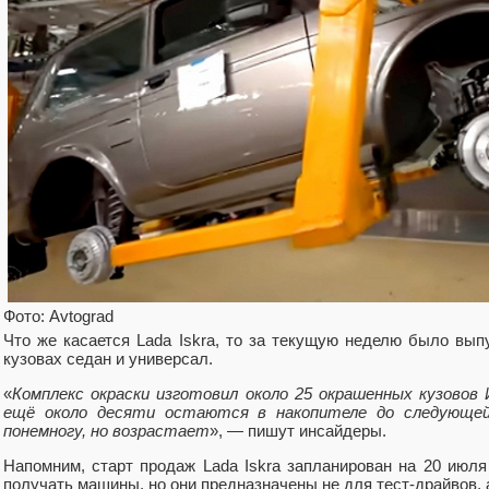
Фото: Avtograd
Что же касается Lada Iskra, то за текущую неделю было вы
кузовах седан и универсал.
«
Комплекс окраски изготовил около 25 окрашенных кузовов И
ещё около десяти остаются в накопителе до следующей 
понемногу, но возрастает
», — пишут инсайдеры.
Напомним, старт продаж Lada Iskra запланирован на 20 июля
получать машины, но они предназначены не для тест-драйвов, 