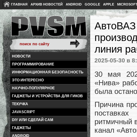
ГЛАВНАЯ
АРХИВ НОВОСТЕЙ
ANDROID
GOOGLE
APPLE
MICROSOF
АвтоВАЗ 
производ
линия ра
НОВОСТИ
2025-05-30
в 8
ПРОГРАММИРОВАНИЕ
30 мая 202
ИНФОРМАЦИОННАЯ БЕЗОПАСНОСТЬ
ЭТО ИНТЕРЕСНО
«Нива» рабо
НАУЧНО-ПОПУЛЯРНОЕ
была остано
ГАДЖЕТЫ И УСТРОЙСТВА ДЛЯ ГИКОВ
Причина пр
ТЕКУЧКА
поставках
JAVASCRIPT
ритмичный в
DIY ИЛИ СДЕЛАЙ САМ
ГАДЖЕТЫ
канал «Авто
ANDROID