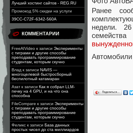
Фото АвтоВ
Лучший хостинг сайтов - REG.RU
Ранее соо
Промокод 5% скидки на услуги
комплекту
39CC-C72F-6342-560A
недели. 2
КОММЕНТАРИИ
семейств
вынужденног
FreeAIVideo
к записи
Эксперименты
с тиграми и другие способы
Автомобил
преподавать программирование
студентам, которым скучно
Влад
к записи
NAVIS —
многоцелевой быстросборный
беспилотный катамаран
Азат
к записи
Как я собрал LLM-
печку на 4 GPU, и на что она
Поделиться…
способна
FileCompare
к записи
Эксперименты
с тиграми и другие способы
преподавать программирование
студентам, которым скучно
Феликс
к записи
База данных
простых чисел до ста миллиардов