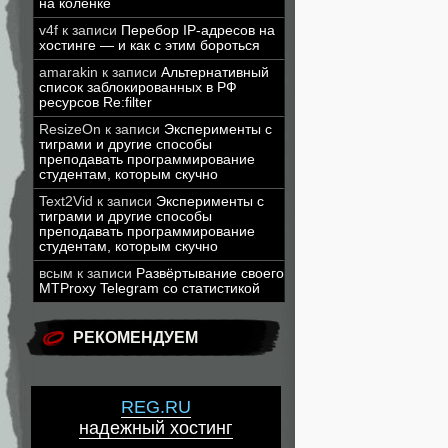
на коленке
v4f
к записи
Перебор IP-адресов на
хостинге — и как с этим бороться
amarakin
к записи
Альтернативный
список заблокированных в РФ
ресурсов Re:filter
ResizeOn
к записи
Эксперименты с
тиграми и другие способы
преподавать программирование
студентам, которым скучно
Text2Vid
к записи
Эксперименты с
тиграми и другие способы
преподавать программирование
студентам, которым скучно
всым
к записи
Развёртывание своего
MTProxy Telegram со статистикой
РЕКОМЕНДУЕМ
REG.RU
надежный хостинг