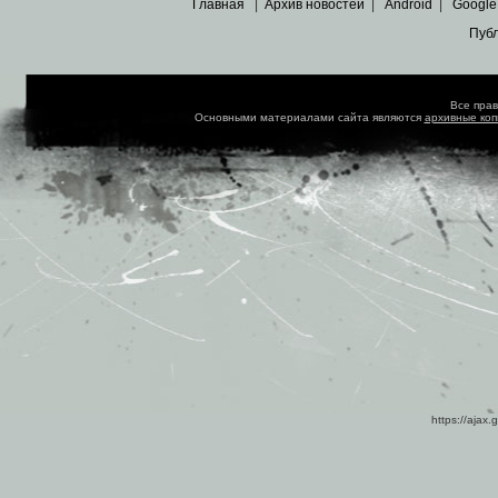
Главная
|
Архив новостей
|
Android
|
Google
Пуб
Все пра
Основными материалами сайта являются
архивные ко
https://ajax.