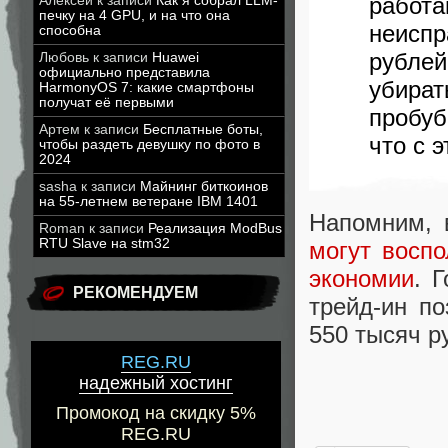
рабо
Алексей
к записи
Как я собрал LLM-
печку на 4 GPU, и на что она
неисп
способна
рублей
Любовь
к записи
Huawei
официально представила
убира
HarmonyOS 7: какие смартфоны
получат её первыми
пробу
Артем
к записи
Бесплатные боты,
что с 
чтобы раздеть девушку по фото в
2024
sasha
к записи
Майнинг биткоинов
на 55-летнем ветеране IBM 1401
Напомним, 
Roman
к записи
Реализация ModBus
RTU Slave на stm32
могут восп
экономии
. 
РЕКОМЕНДУЕМ
трейд-ин п
550 тысяч р
REG.RU
надежный хостинг
Промокод на скидку 5%
REG.RU