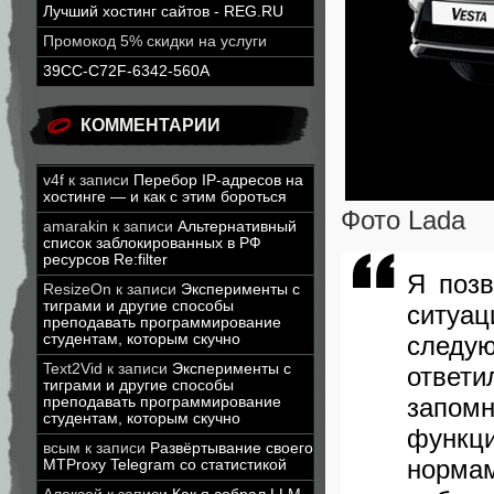
Лучший хостинг сайтов - REG.RU
Промокод 5% скидки на услуги
39CC-C72F-6342-560A
КОММЕНТАРИИ
v4f
к записи
Перебор IP-адресов на
хостинге — и как с этим бороться
Фото Lada
amarakin
к записи
Альтернативный
список заблокированных в РФ
ресурсов Re:filter
Я поз
ResizeOn
к записи
Эксперименты с
тиграми и другие способы
ситуац
преподавать программирование
следу
студентам, которым скучно
Text2Vid
к записи
Эксперименты с
ответ
тиграми и другие способы
запомн
преподавать программирование
студентам, которым скучно
функци
всым
к записи
Развёртывание своего
норма
MTProxy Telegram со статистикой