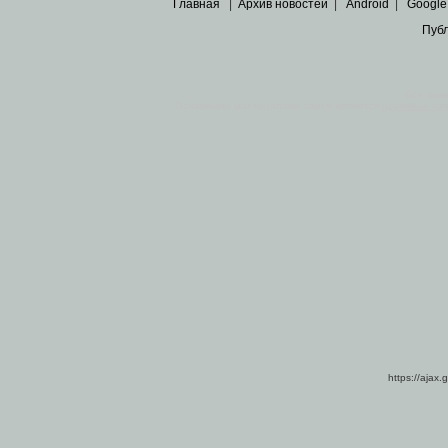
Главная
|
Архив новостей
|
Android
|
Google
Пуб
Все пра
Основными материалами сайта являются
архивные ко
https://ajax.