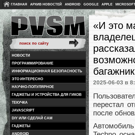
ГЛАВНАЯ
АРХИВ НОВОСТЕЙ
ANDROID
GOOGLE
APPLE
MICROSOF
«И это м
владелец
рассказа
НОВОСТИ
возможно
ПРОГРАММИРОВАНИЕ
багажник
ИНФОРМАЦИОННАЯ БЕЗОПАСНОСТЬ
ЭТО ИНТЕРЕСНО
2025-06-03
в 8
НАУЧНО-ПОПУЛЯРНОЕ
Пользовате
ГАДЖЕТЫ И УСТРОЙСТВА ДЛЯ ГИКОВ
перестал о
ТЕКУЧКА
JAVASCRIPT
после обно
DIY ИЛИ СДЕЛАЙ САМ
Автомобиль
ГАДЖЕТЫ
Techno осн
ANDROID