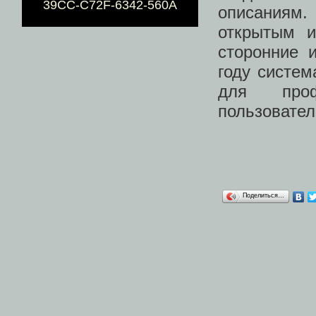
39CC-C72F-6342-560A
описаниям.
открытым и
сторонние 
году систем
для проф
пользовател
Поделиться…