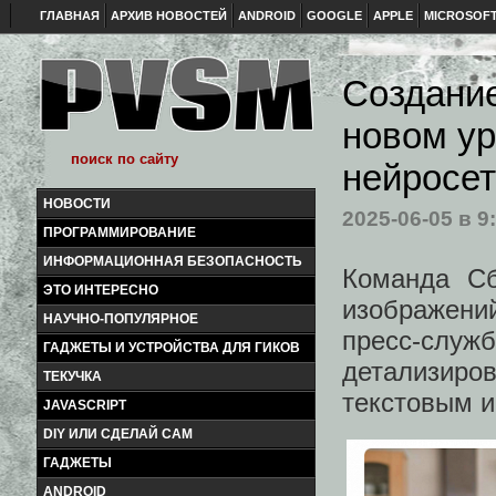
ГЛАВНАЯ
АРХИВ НОВОСТЕЙ
ANDROID
GOOGLE
APPLE
MICROSOF
Создание
новом ур
нейросет
НОВОСТИ
2025-06-05
в 9
ПРОГРАММИРОВАНИЕ
ИНФОРМАЦИОННАЯ БЕЗОПАСНОСТЬ
Команда Сб
ЭТО ИНТЕРЕСНО
изображений
НАУЧНО-ПОПУЛЯРНОЕ
пресс-служ
ГАДЖЕТЫ И УСТРОЙСТВА ДЛЯ ГИКОВ
детализиро
ТЕКУЧКА
текстовым и
JAVASCRIPT
DIY ИЛИ СДЕЛАЙ САМ
ГАДЖЕТЫ
ANDROID