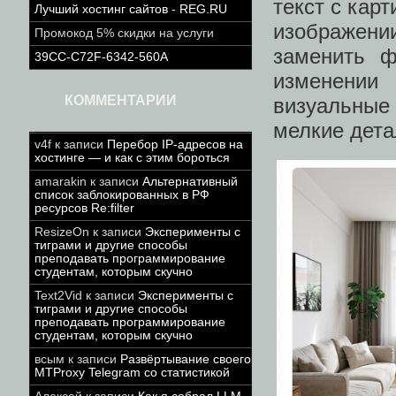
текст с кар
Лучший хостинг сайтов - REG.RU
изображени
Промокод 5% скидки на услуги
заменить ф
39CC-C72F-6342-560A
изменении
КОММЕНТАРИИ
визуальные
мелкие дета
v4f
к записи
Перебор IP-адресов на
хостинге — и как с этим бороться
amarakin
к записи
Альтернативный
список заблокированных в РФ
ресурсов Re:filter
ResizeOn
к записи
Эксперименты с
тиграми и другие способы
преподавать программирование
студентам, которым скучно
Text2Vid
к записи
Эксперименты с
тиграми и другие способы
преподавать программирование
студентам, которым скучно
всым
к записи
Развёртывание своего
MTProxy Telegram со статистикой