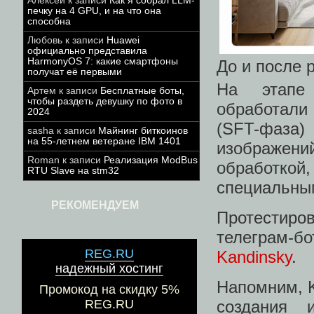
Алексей
к записи
Как я собрал LLM-
печку на 4 GPU, и на что она
способна
Любовь
к записи
Huawei
официально представила
HarmonyOS 7: какие смартфоны
До и после 
получат её первыми
На этапе 
Артем
к записи
Бесплатные боты,
чтобы раздеть девушку по фото в
обработали 
2024
(SFT-фаза
sasha
к записи
Майнинг биткоинов
на 55-летнем ветеране IBM 1401
изображен
Roman
к записи
Реализация ModBus
обработкой
RTU Slave на stm32
специальны
РЕКОМЕНДУЕМ
Протестир
телеграм-б
REG.RU
Kandinsky
.
надежный хостинг
Напомним, K
Промокод на скидку 5%
создания 
REG.RU