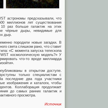
WST астрономы предсказывали, что
500 миллионов лет существования
10 раз больше галактик на этих
ные чёрные дыры, невидимые для
ых дыр.
еменно породили новые загадки. В
ого света слишком рано, что ставит
тила: «С момента запуска телескопа
JWST космологическую модель?» У
рмировать что-то вроде миллиарда
изойти».
убликованы в открытом доступе.
оступны только специалистам с
а последние два года участники
е изображения и каталоги, чтобы
дентов. Коллаборация продолжает
ояния до самых ранних галактик и
активного просмотра.
Источник