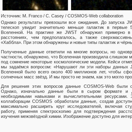
Источник: M. Franco / C. Casey / COSMOS-Web collaboration
Однако результаты превзошли все ожидания. До запуска J
телескоп увидит значительно меньше галактик в первые 
Вселенной. На практике же JWST обнаружил примерно в 
расстояниях, чем предполагалось, а также сверхмассив
«Хаббла». При этом обнаружены и новые типы галактик и чёрн
Полученные данные ответили на многие вопросы, но одновр
частности, обнаружено, что Вселенная производила слишком мн
под сомнение некоторые космологические модели. Кейси отме
мы задаёмся вопросом: «Нарушают ли эти наборы данных 
Вселенной было всего около 400 миллионов лет, чтобы сфо
солнечных масс звёзд. И мы просто не знаем, как это могло про
Для решения этих вопросов данные COSMOS-Web были оп
Однако, изначально данные были в сыром формате и д
необходимыми навыками и вычислительными ресурсами. З
коллаборации COSMOS обработали данные, создав доступны
максимально расширить круг исследователей, включая сту
работу, применяя спектроскопию для подтверждения расст
изучения межзвёздной химии. Изображение доступно для интер