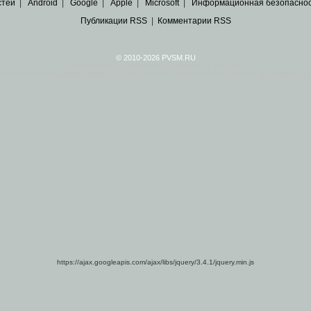
стей
|
Android
|
Google
|
Apple
|
Microsoft
|
Информационная безопасно
Публикации RSS
|
Комментарии RSS
© 2010-2026 PVSM.RU
Все права на материалы принадлежат их авторам.
сайта являются
архивные копии материалов
по ИТ тематике Рунета, взятые
из открытых и 
https://ajax.googleapis.com/ajax/libs/jquery/3.4.1/jquery.min.js