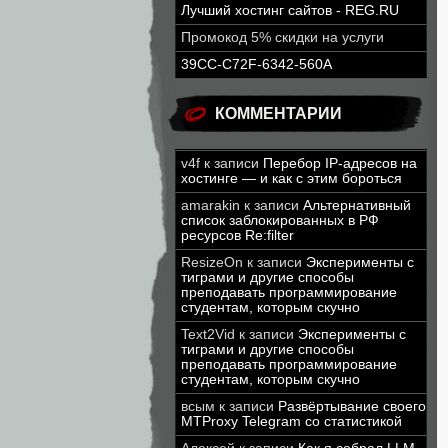
Лучший хостинг сайтов - REG.RU
Промокод 5% скидки на услуги
39CC-C72F-6342-560A
КОММЕНТАРИИ
v4f
к записи
Перебор IP-адресов на
хостинге — и как с этим бороться
amarakin
к записи
Альтернативный
список заблокированных в РФ
ресурсов Re:filter
ResizeOn
к записи
Эксперименты с
тиграми и другие способы
преподавать программирование
студентам, которым скучно
Text2Vid
к записи
Эксперименты с
тиграми и другие способы
преподавать программирование
студентам, которым скучно
всым
к записи
Развёртывание своего
MTProxy Telegram со статистикой