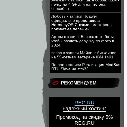
Алексей
к записи
Как я собрал LLM-
печку на 4 GPU, и на что она
способна
Любовь
к записи
Huawei
официально представила
HarmonyOS 7: какие смартфоны
получат её первыми
Артем
к записи
Бесплатные боты,
чтобы раздеть девушку по фото в
2024
sasha
к записи
Майнинг биткоинов
на 55-летнем ветеране IBM 1401
Roman
к записи
Реализация ModBus
RTU Slave на stm32
РЕКОМЕНДУЕМ
REG.RU
надежный хостинг
Промокод на скидку 5%
REG.RU