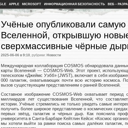
GLE
APPLE
MICROSOFT
ИНФОРМАЦИОННАЯ БЕЗОПАСНОСТЬ
ВЕБ – РАЗР
Учёные опубликовали самую
Вселенной, открывшую новые
сверхмассивные чёрные ды
2025-06-06
в 9:10
, рубрики:
Новости
Международная коллаборация COSMOS обнародовала данные,
карты Вселенной — COSMOS-Web. Этот проект, использующи
телескопом «Джеймс Уэбб» (JWST), включает в себя изображен
000 галактик, охватывающих почти всю историю космоса. П
вызов существующим представлениям о ранней Вселенной.
Составное изображение COSMOS-Web охватывает период ок
миллиардов лет существования Вселенной, что составляе
истории. Учёные стремились не только увидеть самые интерес
получить более широкое представление о космических средах
первых звёзд, галактик и чёрных дыр. Как пояснила проф
университета в Санта-Барбаре Кейтлин Кейси: «Космос организ
мы хотели выйти за рамки поиска самых далёких галактик, п