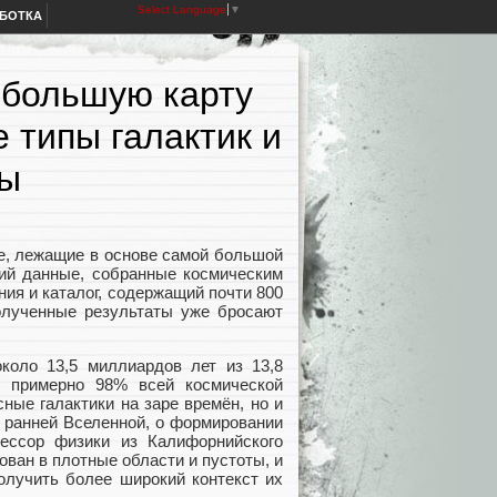
Select Language
▼
АБОТКА
 большую карту
 типы галактик и
ры
 лежащие в основе самой большой
й данные, собранные космическим
ия и каталог, содержащий почти 800
олученные результаты уже бросают
оло 13,5 миллиардов лет из 13,8
т примерно 98% всей космической
ные галактики на заре времён, но и
 ранней Вселенной, о формировании
ессор физики из Калифорнийского
ован в плотные области и пустоты, и
олучить более широкий контекст их