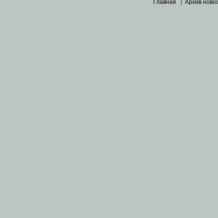
Главная
|
Архив ново
Основными материалами 