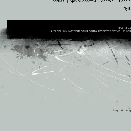
Главная
|
Архив новостей
|
Android
|
Google
Пуб
Все пра
Основными материалами сайта являются
архивные ко
https://ajax.