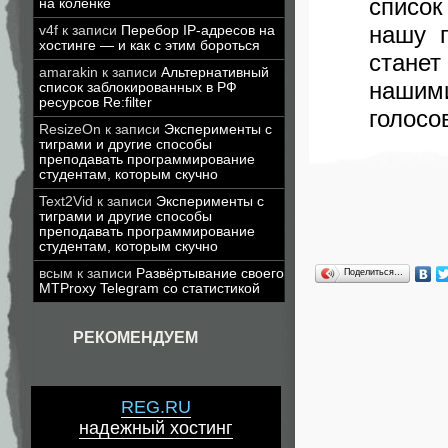
списо
на коленке
нашу 
v4f
к записи
Перебор IP-адресов на
хостинге — и как с этим бороться
стане
amarakin
к записи
Альтернативный
нашими
список заблокированных в РФ
ресурсов Re:filter
голосо
ResizeOn
к записи
Эксперименты с
тиграми и другие способы
преподавать программирование
студентам, которым скучно
Text2Vid
к записи
Эксперименты с
тиграми и другие способы
преподавать программирование
студентам, которым скучно
всым
к записи
Развёртывание своего
Поделиться…
MTProxy Telegram со статистикой
РЕКОМЕНДУЕМ
REG.RU
надежный хостинг