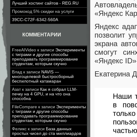
Автовладел
Лучший хостинг сайтов - REG.RU
«Яндекс Кар
Промокод 5% скидки на услуги
39CC-C72F-6342-560A
Яндекс ада
позволит у
КОММЕНТАРИИ
экрана авт
FreeAIVideo
к записи
Эксперименты
смогут син
с тиграми и другие способы
«Яндекс ID»
преподавать программирование
студентам, которым скучно
Влад
к записи
NAVIS —
Екатерина Д
многоцелевой быстросборный
беспилотный катамаран
Азат
к записи
Как я собрал LLM-
печку на 4 GPU, и на что она
Наши 
способна
в пов
FileCompare
к записи
Эксперименты
с тиграми и другие способы
тольк
преподавать программирование
польз
студентам, которым скучно
часть
Феликс
к записи
База данных
простых чисел до ста миллиардов