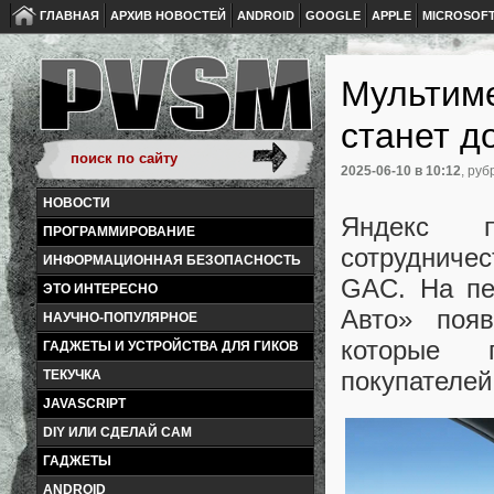
ГЛАВНАЯ
АРХИВ НОВОСТЕЙ
ANDROID
GOOGLE
APPLE
MICROSOF
Мультим
станет д
2025-06-10
в 10:12
, руб
НОВОСТИ
Яндекс п
ПРОГРАММИРОВАНИЕ
сотрудничес
ИНФОРМАЦИОННАЯ БЕЗОПАСНОСТЬ
GAC. На пе
ЭТО ИНТЕРЕСНО
Авто» поя
НАУЧНО-ПОПУЛЯРНОЕ
которые 
ГАДЖЕТЫ И УСТРОЙСТВА ДЛЯ ГИКОВ
покупателей
ТЕКУЧКА
JAVASCRIPT
DIY ИЛИ СДЕЛАЙ САМ
ГАДЖЕТЫ
ANDROID