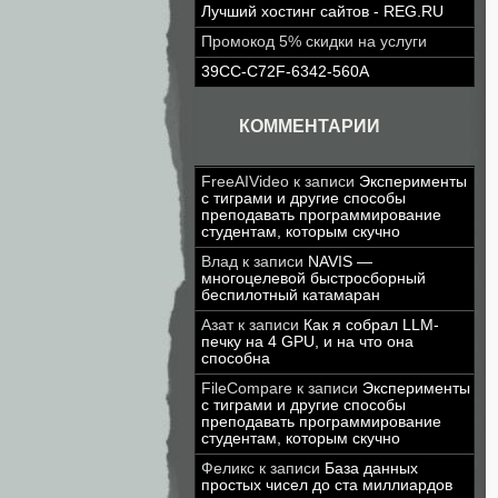
Лучший хостинг сайтов - REG.RU
Промокод 5% скидки на услуги
39CC-C72F-6342-560A
КОММЕНТАРИИ
FreeAIVideo
к записи
Эксперименты
с тиграми и другие способы
преподавать программирование
студентам, которым скучно
Влад
к записи
NAVIS —
многоцелевой быстросборный
беспилотный катамаран
Азат
к записи
Как я собрал LLM-
печку на 4 GPU, и на что она
способна
FileCompare
к записи
Эксперименты
с тиграми и другие способы
преподавать программирование
студентам, которым скучно
Феликс
к записи
База данных
простых чисел до ста миллиардов