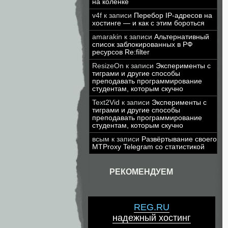
на коленке
v4f
к записи
Перебор IP-адресов на
хостинге — и как с этим бороться
amarakin
к записи
Альтернативный
список заблокированных в РФ
ресурсов Re:filter
ResizeOn
к записи
Эксперименты с
тиграми и другие способы
преподавать программирование
студентам, которым скучно
Text2Vid
к записи
Эксперименты с
тиграми и другие способы
преподавать программирование
студентам, которым скучно
всым
к записи
Развёртывание своего
MTProxy Telegram со статистикой
РЕКОМЕНДУЕМ
REG.RU
надежный хостинг