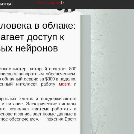
Select Language
▼
АБОТКА
ловека в облаке:
агает доступ к
вых нейронов
иокомпьютер, который сочетает 800
мниевым аппаратным обеспечением.
з облачный сервис за $300 в неделю.
венный интеллект, работу
мозга
и
зрослых клеток и поддерживаются
 и питание. Электрические сигналы
то позволяет системе работать в
основе и записывает новые данные в
тное обеспечение», — пояснил Бретт