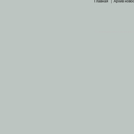
Главная
|
Архив ново
Основными материалами 