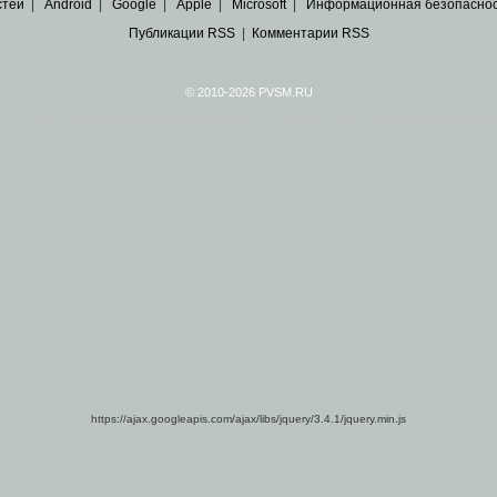
стей
|
Android
|
Google
|
Apple
|
Microsoft
|
Информационная безопасно
Публикации RSS
|
Комментарии RSS
© 2010-2026 PVSM.RU
Все права на материалы принадлежат их авторам.
сайта являются
архивные копии материалов
по ИТ тематике Рунета, взятые
из открытых и 
https://ajax.googleapis.com/ajax/libs/jquery/3.4.1/jquery.min.js