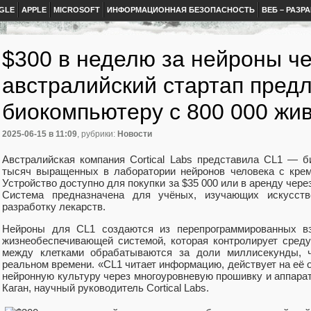
GLE
APPLE
MICROSOFT
ИНФОРМАЦИОННАЯ БЕЗОПАСНОСТЬ
ВЕБ – РАЗР
$300 в неделю за нейроны че
австралийский стартап предл
биокомпьютеру с 800 000 жи
2025-06-15
в 11:09
, рубрики:
Новости
Австралийская компания Cortical Labs представила CL1 — б
тысяч выращенных в лаборатории нейронов человека с кре
Устройство доступно для покупки за $35 000 или в аренду чере
Система предназначена для учёных, изучающих искусст
разработку лекарств.
Нейроны для CL1 создаются из перепрограммированных в
жизнеобеспечивающей системой, которая контролирует среду
между клетками обрабатываются за доли миллисекунды, ч
реальном времени. «CL1 читает информацию, действует на её 
нейронную культуру через многоуровневую прошивку и аппара
Каган, научный руководитель Cortical Labs.