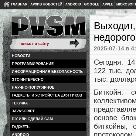
ГЛАВНАЯ
АРХИВ НОВОСТЕЙ
ANDROID
GOOGLE
APPLE
MICROSOF
Выходит,
недорого
2025-07-14
в 4
НОВОСТИ
Сегодня, 1
ПРОГРАММИРОВАНИЕ
122 тыс. до
ИНФОРМАЦИОННАЯ БЕЗОПАСНОСТЬ
тыс. доллар
ЭТО ИНТЕРЕСНО
НАУЧНО-ПОПУЛЯРНОЕ
Биткойн, 
ГАДЖЕТЫ И УСТРОЙСТВА ДЛЯ ГИКОВ
коллективо
ТЕКУЧКА
представля
JAVASCRIPT
основе бло
DIY ИЛИ СДЕЛАЙ САМ
биткойны, 
ГАДЖЕТЫ
протоколом
ANDROID