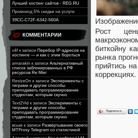
Лучший хостинг сайтов - REG.RU
Промокод 5% скидки на услуги
Изображение
39CC-C72F-6342-560A
Рост це
КОММЕНТАРИИ
макроэкон
биткойну ка
v4f
к записи
Перебор IP-адресов на
хостинге — и как с этим бороться
рынка прогн
amarakin
к записи
Альтернативный
прийтись на
список заблокированных в РФ
коррекциях.
ресурсов Re:filter
ResizeOn
к записи
Эксперименты с
тиграми и другие способы
преподавать программирование
студентам, которым скучно
Text2Vid
к записи
Эксперименты с
тиграми и другие способы
Поделиться…
преподавать программирование
студентам, которым скучно
всым
к записи
Развёртывание своего
MTProxy Telegram со статистикой