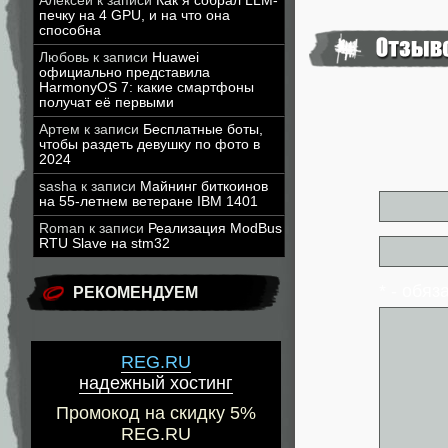
Алексей
к записи
Как я собрал LLM-
печку на 4 GPU, и на что она
способна
Любовь
к записи
Huawei
официально представила
HarmonyOS 7: какие смартфоны
получат её первыми
Артем
к записи
Бесплатные боты,
чтобы раздеть девушку по фото в
2024
sasha
к записи
Майнинг биткоинов
на 55-летнем ветеране IBM 1401
Roman
к записи
Реализация ModBus
RTU Slave на stm32
* - обя
РЕКОМЕНДУЕМ
REG.RU
надежный хостинг
Промокод на скидку 5%
REG.RU