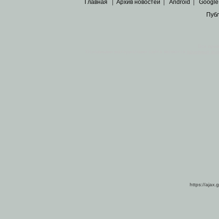
Главная
|
Архив новостей
|
Android
|
Google
Пуб
Все пра
Основными материалами сайта являются
архивные ко
https://ajax.