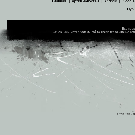
Главная
|
Архив новостей
|
Android
|
Google
Пуб
Все пра
Основными материалами сайта являются
архивные ко
https://ajax.