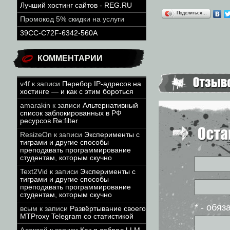
Лучший хостинг сайтов - REG.RU
Поделиться…
Промокод 5% скидки на услуги
39CC-C72F-6342-560A
КОММЕНТАРИИ
v4f
к записи
Перебор IP-адресов на
хостинге — и как с этим бороться
amarakin
к записи
Альтернативный
список заблокированных в РФ
ресурсов Re:filter
ResizeOn
к записи
Эксперименты с
тиграми и другие способы
преподавать программирование
студентам, которым скучно
Text2Vid
к записи
Эксперименты с
тиграми и другие способы
преподавать программирование
студентам, которым скучно
* - обя
всым
к записи
Развёртывание своего
MTProxy Telegram со статистикой