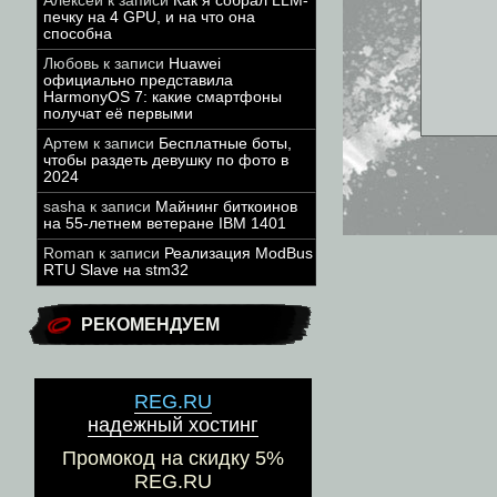
Алексей
к записи
Как я собрал LLM-
печку на 4 GPU, и на что она
способна
Любовь
к записи
Huawei
официально представила
HarmonyOS 7: какие смартфоны
получат её первыми
Артем
к записи
Бесплатные боты,
чтобы раздеть девушку по фото в
2024
sasha
к записи
Майнинг биткоинов
на 55-летнем ветеране IBM 1401
Roman
к записи
Реализация ModBus
RTU Slave на stm32
РЕКОМЕНДУЕМ
REG.RU
надежный хостинг
Промокод на скидку 5%
REG.RU