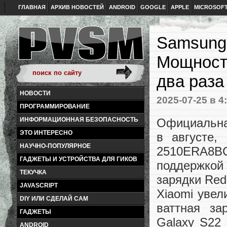
ГЛАВНАЯ
АРХИВ НОВОСТЕЙ
ANDROID
GOOGLE
APPLE
MICROSOF
Samsung 
Мощность
два раза
НОВОСТИ
2025-07-25
в 4
ПРОГРАММИРОВАНИЕ
Официальная
ИНФОРМАЦИОННАЯ БЕЗОПАСНОСТЬ
ЭТО ИНТЕРЕСНО
в августе,
НАУЧНО-ПОПУЛЯРНОЕ
2510ERA8BC
ГАДЖЕТЫ И УСТРОЙСТВА ДЛЯ ГИКОВ
поддержкой
ТЕКУЧКА
зарядки Red
JAVASCRIPT
Xiaomi увел
DIY ИЛИ СДЕЛАЙ САМ
ваттная за
ГАДЖЕТЫ
Galaxy S22 
ANDROID