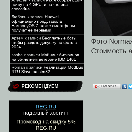
Алексей
к записи
Как я собрал LLM-
печку на 4 GPU, и на что она
способна
Любовь
к записи
Huawei
официально представила
HarmonyOS 7: какие смартфоны
получат её первыми
Артем
к записи
Бесплатные боты,
Фото Norma
чтобы раздеть девушку по фото в
2024
Стоимость а
sasha
к записи
Майнинг биткоинов
на 55-летнем ветеране IBM 1401
Roman
к записи
Реализация ModBus
RTU Slave на stm32
РЕКОМЕНДУЕМ
Поделиться…
REG.RU
надежный хостинг
Промокод на скидку 5%
REG.RU