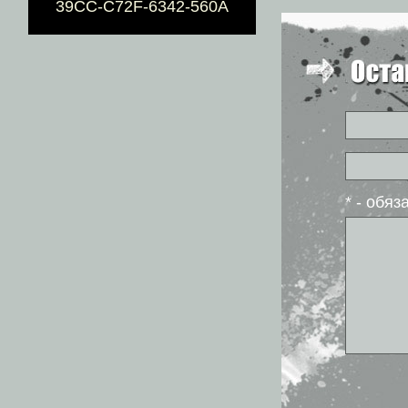
39CC-C72F-6342-560A
* - обя