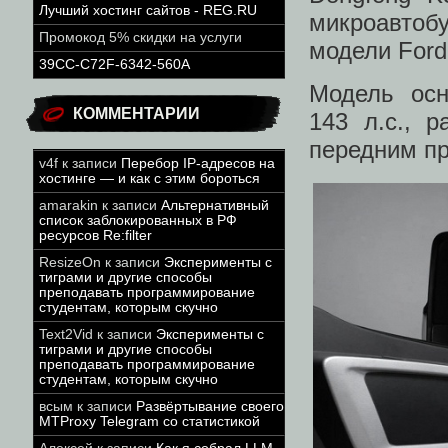
Лучший хостинг сайтов - REG.RU
микроавто
Промокод 5% скидки на услуги
модели Ford 
39CC-C72F-6342-560A
Модель осн
КОММЕНТАРИИ
143 л.с., 
передним п
v4f
к записи
Перебор IP-адресов на
хостинге — и как с этим бороться
amarakin
к записи
Альтернативный
список заблокированных в РФ
ресурсов Re:filter
ResizeOn
к записи
Эксперименты с
тиграми и другие способы
преподавать программирование
студентам, которым скучно
Text2Vid
к записи
Эксперименты с
тиграми и другие способы
преподавать программирование
студентам, которым скучно
всым
к записи
Развёртывание своего
MTProxy Telegram со статистикой