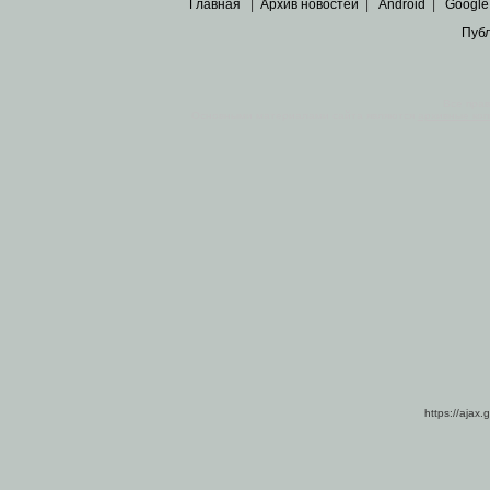
Главная
|
Архив новостей
|
Android
|
Google
Пуб
Все пра
Основными материалами сайта являются
архивные ко
https://ajax.