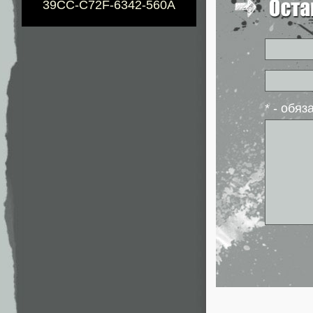
39CC-C72F-6342-560A
* - обя