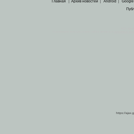
Главная
|
Архив новостей
|
Android
|
Google
Пуб
Все пра
Основными материалами сайта являются
архивные ко
https://ajax.