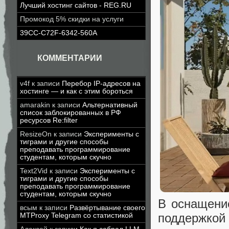
Лучший хостинг сайтов - REG.RU
Промокод 5% скидки на услуги
39CC-C72F-6342-560A
КОММЕНТАРИИ
v4f
к записи
Перебор IP-адресов на
хостинге — и как с этим бороться
amarakin
к записи
Альтернативный
список заблокированных в РФ
ресурсов Re:filter
ResizeOn
к записи
Эксперименты с
тиграми и другие способы
преподавать программирование
студентам, которым скучно
Text2Vid
к записи
Эксперименты с
тиграми и другие способы
преподавать программирование
студентам, которым скучно
В оснащени
всым
к записи
Развёртывание своего
поддержко
MTProxy Telegram со статистикой