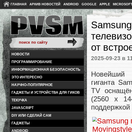
ГЛАВНАЯ
АРХИВ НОВОСТЕЙ
ANDROID
GOOGLE
APPLE
MICROSOF
Samsung
телевизо
от встро
НОВОСТИ
2025-09-23
в 1
ПРОГРАММИРОВАНИЕ
ИНФОРМАЦИОННАЯ БЕЗОПАСНОСТЬ
Новейший 
ЭТО ИНТЕРЕСНО
гиганта Sam
НАУЧНО-ПОПУЛЯРНОЕ
TV оснащё
ГАДЖЕТЫ И УСТРОЙСТВА ДЛЯ ГИКОВ
(2560 x 14
ТЕКУЧКА
поддержкой 
JAVASCRIPT
DIY ИЛИ СДЕЛАЙ САМ
ГАДЖЕТЫ
ANDROID