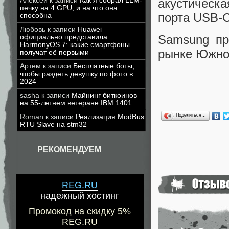
акустическ
Алексей
к записи
Как я собрал LLM-
печку на 4 GPU, и на что она
порта USB-C,
способна
Любовь
к записи
Huawei
Samsung пр
официально представила
HarmonyOS 7: какие смартфоны
рынке Южной
получат её первыми
Артем
к записи
Бесплатные боты,
чтобы раздеть девушку по фото в
2024
sasha
к записи
Майнинг биткоинов
на 55-летнем ветеране IBM 1401
Поделиться…
Roman
к записи
Реализация ModBus
RTU Slave на stm32
РЕКОМЕНДУЕМ
REG.RU
надежный хостинг
Промокод на скидку 5%
REG.RU