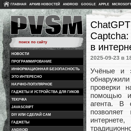
ГЛАВНАЯ
АРХИВ НОВОСТЕЙ
ANDROID
GOOGLE
APPLE
MICROSOF
ChatGPT 
Captcha:
в интерн
НОВОСТИ
2025-09-23
в 1
ПРОГРАММИРОВАНИЕ
Учёные и 
ИНФОРМАЦИОННАЯ БЕЗОПАСНОСТЬ
ЭТО ИНТЕРЕСНО
обнаружили
НАУЧНО-ПОПУЛЯРНОЕ
проверки н
ГАДЖЕТЫ И УСТРОЙСТВА ДЛЯ ГИКОВ
помощью и
ТЕКУЧКА
агента. В 
JAVASCRIPT
позволяет
DIY ИЛИ СДЕЛАЙ САМ
интернете
ГАДЖЕТЫ
традиционн
ANDROID