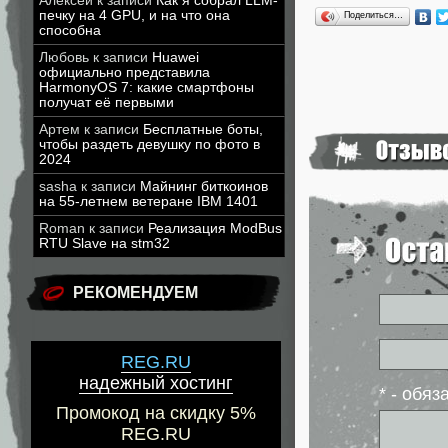
Алексей
к записи
Как я собрал LLM-
печку на 4 GPU, и на что она
Поделиться…
способна
Любовь
к записи
Huawei
официально представила
HarmonyOS 7: какие смартфоны
получат её первыми
Артем
к записи
Бесплатные боты,
чтобы раздеть девушку по фото в
2024
sasha
к записи
Майнинг биткоинов
на 55-летнем ветеране IBM 1401
Roman
к записи
Реализация ModBus
RTU Slave на stm32
РЕКОМЕНДУЕМ
REG.RU
надежный хостинг
* - обя
Промокод на скидку 5%
REG.RU