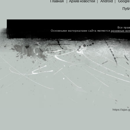
Главная
|
Архив новостей
|
Android
|
Google
Пуб
Все пра
Основными материалами сайта являются
архивные ко
https://ajax.