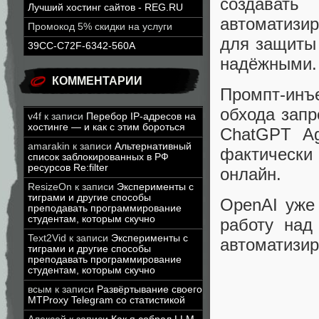
создава
Лучший хостинг сайтов - REG.RU
автоматизи
Промокод 5% скидки на услуги
для защиты 
39CC-C72F-6342-560A
надёжными.
КОММЕНТАРИИ
Промпт-инъ
обхода запр
v4f
к записи
Перебор IP-адресов на
хостинге — и как с этим бороться
ChatGPT Ag
amarakin
к записи
Альтернативный
фактическ
список заблокированных в РФ
ресурсов Re:filter
онлайн.
ResizeOn
к записи
Эксперименты с
тиграми и другие способы
OpenAI уже
преподавать программирование
студентам, которым скучно
работу над
Text2Vid
к записи
Эксперименты с
автоматизир
тиграми и другие способы
преподавать программирование
студентам, которым скучно
всым
к записи
Развёртывание своего
MTProxy Telegram со статистикой