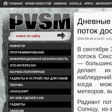
ГЛАВНАЯ
АРХИВ НОВОСТЕЙ
ANDROID
GOOGLE
APPLE
MICROSOF
Дневные 
поток до
2025-09-26
в 14:57
, руб
НОВОСТИ
В сентябре 
ПРОГРАММИРОВАНИЕ
потока Сек
ИНФОРМАЦИОННАЯ БЕЗОПАСНОСТЬ
— большинс
ЭТО ИНТЕРЕСНО
делает и
НАУЧНО-ПОПУЛЯРНОЕ
наблюдений
ГАДЖЕТЫ И УСТРОЙСТВА ДЛЯ ГИКОВ
когда мож
ТЕКУЧКА
метеоров, в
JAVASCRIPT
DIY ИЛИ СДЕЛАЙ САМ
Радиант пот
ГАДЖЕТЫ
Солнцу, из
ANDROID