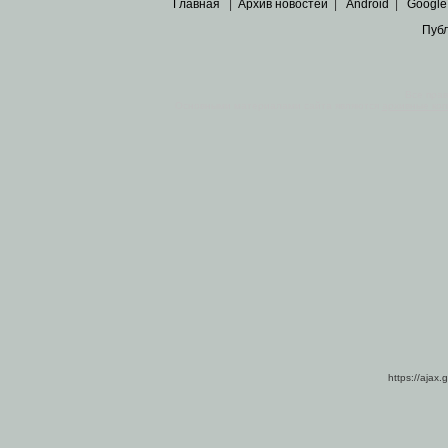
Главная
|
Архив новостей
|
Android
|
Google
Пуб
Все пра
Основными материалами сайта являются
архивные ко
https://ajax.