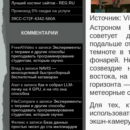
Лучший хостинг сайтов - REG.RU
Промокод 5% скидки на услуги
Источник: Vi
39CC-C72F-6342-560A
Астроном 
КОММЕНТАРИИ
советует 
подальше от
FreeAIVideo
к записи
Эксперименты
темноте в 
с тиграми и другие способы
преподавать программирование
фонарей. Н
студентам, которым скучно
созвездие 
Влад
к записи
NAVIS —
многоцелевой быстросборный
востока, на
беспилотный катамаран
горизонта 
Азат
к записи
Как я собрал LLM-
печку на 4 GPU, и на что она
метеорные 
способна
FileCompare
к записи
Эксперименты
Для тех, к
с тиграми и другие способы
преподавать программирование
использова
студентам, которым скучно
экшн-камер
Феликс
к записи
База данных
простых чисел до ста миллиардов