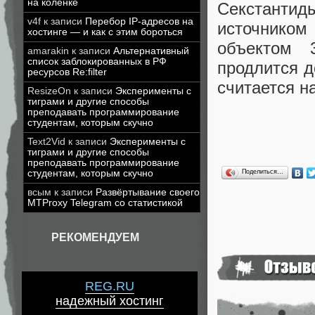
на коленке
Секстанти
v4f
к записи
Перебор IP-адресов на
источнико
хостинге — и как с этим бороться
объектом 
amarakin
к записи
Альтернативный
список заблокированных в РФ
продлится д
ресурсов Re:filter
считается 
ResizeOn
к записи
Эксперименты с
тиграми и другие способы
преподавать программирование
студентам, которым скучно
Text2Vid
к записи
Эксперименты с
тиграми и другие способы
преподавать программирование
Поделиться…
студентам, которым скучно
всым
к записи
Развёртывание своего
MTProxy Telegram со статистикой
РЕКОМЕНДУЕМ
REG.RU
надежный хостинг