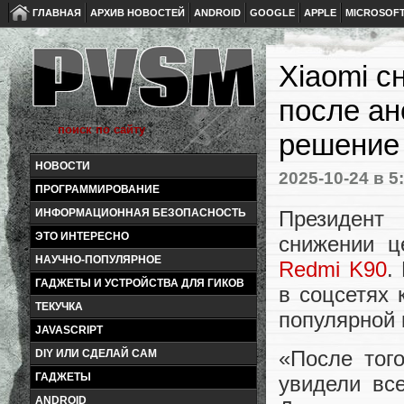
ГЛАВНАЯ
АРХИВ НОВОСТЕЙ
ANDROID
GOOGLE
APPLE
MICROSOF
Xiaomi с
после ан
решение
НОВОСТИ
2025-10-24
в 5
ПРОГРАММИРОВАНИЕ
Президент
ИНФОРМАЦИОННАЯ БЕЗОПАСНОСТЬ
ЭТО ИНТЕРЕСНО
снижении ц
НАУЧНО-ПОПУЛЯРНОЕ
Redmi K90
.
ГАДЖЕТЫ И УСТРОЙСТВА ДЛЯ ГИКОВ
в соцсетях
ТЕКУЧКА
популярной 
JAVASCRIPT
«После тог
DIY ИЛИ СДЕЛАЙ САМ
ГАДЖЕТЫ
увидели вс
ANDROID