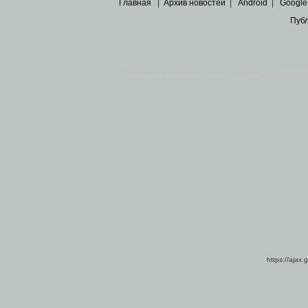
Главная
|
Архив новостей
|
Android
|
Google
Пуб
Все пра
Основными материалами сайта являются
архивные ко
https://ajax.