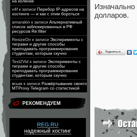
на коленке
Изначально 
v4f
к записи
Перебор IP-адресов на
долларов.
хостинге — и как с этим бороться
amarakin
к записи
Альтернативный
список заблокированных в РФ
ресурсов Re:filter
ResizeOn
к записи
Эксперименты с
тиграми и другие способы
преподавать программирование
Поделиться…
студентам, которым скучно
Text2Vid
к записи
Эксперименты с
тиграми и другие способы
преподавать программирование
студентам, которым скучно
всым
к записи
Развёртывание своего
MTProxy Telegram со статистикой
РЕКОМЕНДУЕМ
REG.RU
надежный хостинг