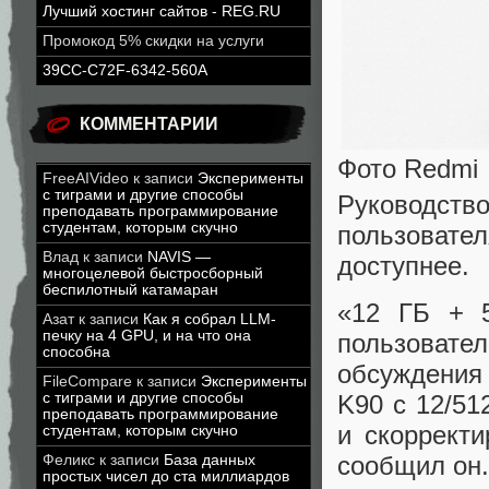
Лучший хостинг сайтов - REG.RU
Промокод 5% скидки на услуги
39CC-C72F-6342-560A
КОММЕНТАРИИ
Фото Redmi
FreeAIVideo
к записи
Эксперименты
с тиграми и другие способы
Руководс
преподавать программирование
студентам, которым скучно
пользовате
Влад
к записи
NAVIS —
доступнее.
многоцелевой быстросборный
беспилотный катамаран
«12 ГБ + 
Азат
к записи
Как я собрал LLM-
печку на 4 GPU, и на что она
пользовател
способна
обсуждения
FileCompare
к записи
Эксперименты
с тиграми и другие способы
K90 с 12/51
преподавать программирование
и скоррект
студентам, которым скучно
сообщил он.
Феликс
к записи
База данных
простых чисел до ста миллиардов