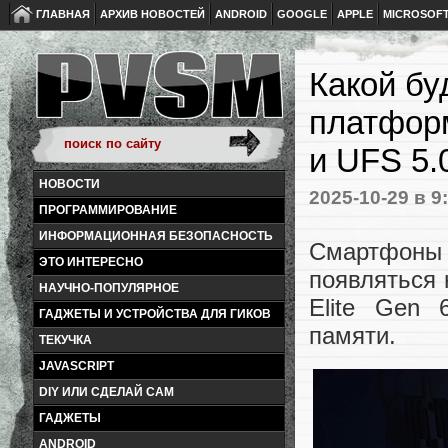
ГЛАВНАЯ
АРХИВ НОВОСТЕЙ
ANDROID
GOOGLE
APPLE
MICROSOF
Какой бу
платфор
и UFS 5.
НОВОСТИ
2025-10-29
в 9
ПРОГРАММИРОВАНИЕ
ИНФОРМАЦИОННАЯ БЕЗОПАСНОСТЬ
Смартфоны н
ЭТО ИНТЕРЕСНО
появляться 
НАУЧНО-ПОПУЛЯРНОЕ
Elite Gen 
ГАДЖЕТЫ И УСТРОЙСТВА ДЛЯ ГИКОВ
памяти.
ТЕКУЧКА
JAVASCRIPT
DIY ИЛИ СДЕЛАЙ САМ
ГАДЖЕТЫ
ANDROID