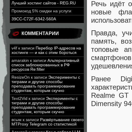
Речь идёт 
Лучший хостинг сайтов - REG.RU
новые фла
Промокод 5% скидки на услуги
использоват
39CC-C72F-6342-560A
Правда, уч
КОММЕНТАРИИ
память, во
топовые ап
v4f
к записи
Перебор IP-адресов на
хостинге — и как с этим бороться
смартфоно
amarakin
к записи
Альтернативный
удешевлен
список заблокированных в РФ
ресурсов Re:filter
Ранее Dig
ResizeOn
к записи
Эксперименты с
тиграми и другие способы
характерист
преподавать программирование
студентам, которым скучно
Realme GT 
Text2Vid
к записи
Эксперименты с
Dimensity 94
тиграми и другие способы
преподавать программирование
студентам, которым скучно
всым
к записи
Развёртывание своего
MTProxy Telegram со статистикой