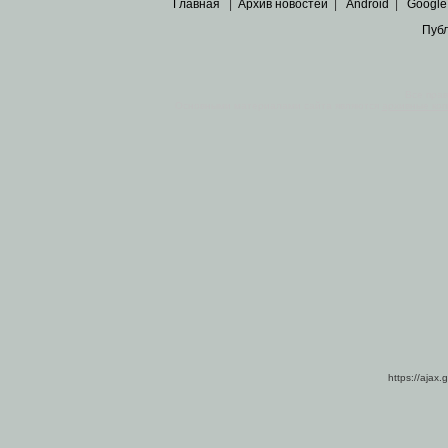
Главная
|
Архив новостей
|
Android
|
Google
Пуб
Все пра
Основными материалами сайта являются
архивные ко
https://ajax.