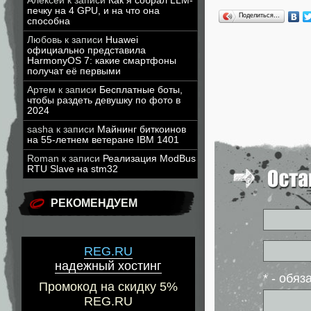
Алексей
к записи
Как я собрал LLM-
печку на 4 GPU, и на что она
Поделиться…
способна
Любовь
к записи
Huawei
официально представила
HarmonyOS 7: какие смартфоны
получат её первыми
Артем
к записи
Бесплатные боты,
чтобы раздеть девушку по фото в
2024
sasha
к записи
Майнинг биткоинов
на 55-летнем ветеране IBM 1401
Roman
к записи
Реализация ModBus
RTU Slave на stm32
РЕКОМЕНДУЕМ
REG.RU
надежный хостинг
* - обя
Промокод на скидку 5%
REG.RU