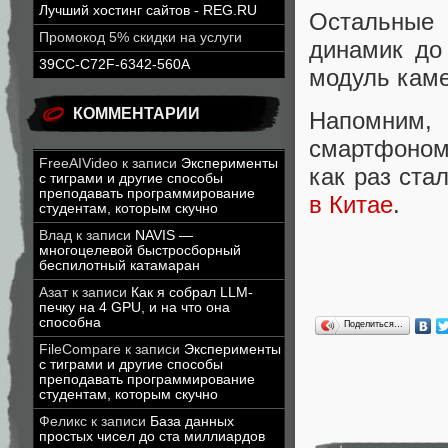
Лучший хостинг сайтов - REG.RU
Остальные 
Промокод 5% скидки на услуги
динамик до
39CC-C72F-6342-560A
модуль кам
КОММЕНТАРИИ
Напомним,
смартфоном 
FreeAIVideo
к записи
Эксперименты
как раз ста
с тиграми и другие способы
преподавать программирование
в Китае
.
студентам, которым скучно
Влад
к записи
NAVIS —
многоцелевой быстросборный
беспилотный катамаран
Азат
к записи
Как я собрал LLM-
печку на 4 GPU, и на что она
способна
Поделиться…
FileCompare
к записи
Эксперименты
с тиграми и другие способы
преподавать программирование
студентам, которым скучно
Феликс
к записи
База данных
простых чисел до ста миллиардов