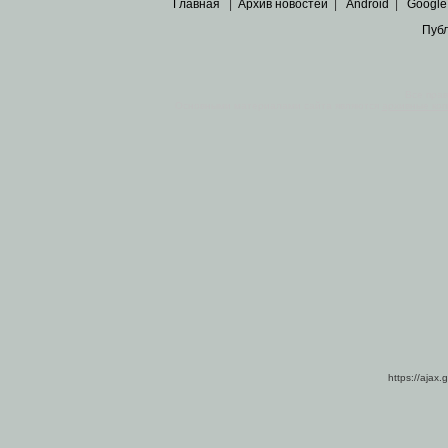
Главная
|
Архив новостей
|
Android
|
Google
Пуб
Все пра
Основными материалами сайта являются
архивные ко
https://ajax.