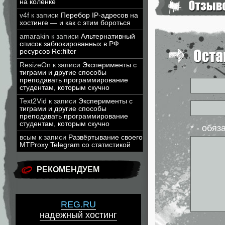
на коленке
v4f
к записи
Перебор IP-адресов на
хостинге — и как с этим бороться
amarakin
к записи
Альтернативный
список заблокированных в РФ
ресурсов Re:filter
ResizeOn
к записи
Эксперименты с
тиграми и другие способы
преподавать программирование
студентам, которым скучно
Text2Vid
к записи
Эксперименты с
тиграми и другие способы
преподавать программирование
студентам, которым скучно
* - обя
всым
к записи
Развёртывание своего
MTProxy Telegram со статистикой
РЕКОМЕНДУЕМ
REG.RU
надежный хостинг