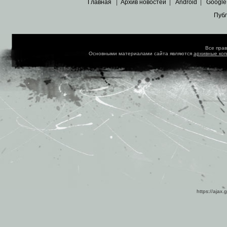
Главная
|
Архив новостей
|
Android
|
Google
Пуб
Все пра
Основными материалами сайта являются
архивные ко
https://ajax.