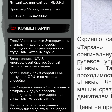
Лучший хостинг сайтов - REG.RU
Промокод 5% скидки на услуги
39CC-C72F-6342-560A
КОММЕНТАРИИ
Скриншот са
FreeAIVideo
к записи
Эксперименты
с тиграми и другие способы
«Тарзан» 
преподавать программирование
студентам, которым скучно
оригинальну
Влад
к записи
NAVIS —
рулевое у
многоцелевой быстросборный
беспилотный катамаран
«Нивы». Та
Азат
к записи
Как я собрал LLM-
проходимо
печку на 4 GPU, и на что она
способна
«Нивы». Чт
FileCompare
к записи
Эксперименты
машин сраз
с тиграми и другие способы
двигателем 
преподавать программирование
студентам, которым скучно
Феликс
к записи
База данных
Цены не пре
простых чисел до ста миллиардов