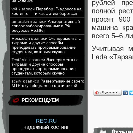
рублей пре
на коленке
v4f
к записи
Перебор IP-адресов на
полной рес
хостинге — и как с этим бороться
просят 900
amarakin
к записи
Альтернативный
машина кра
список заблокированных в РФ
ресурсов Re:filter
всего 5–6 ли
ResizeOn
к записи
Эксперименты с
тиграми и другие способы
Учитывая м
преподавать программирование
студентам, которым скучно
Lada «Тарза
Text2Vid
к записи
Эксперименты с
тиграми и другие способы
преподавать программирование
студентам, которым скучно
всым
к записи
Развёртывание своего
MTProxy Telegram со статистикой
Поделиться…
РЕКОМЕНДУЕМ
REG.RU
надежный хостинг