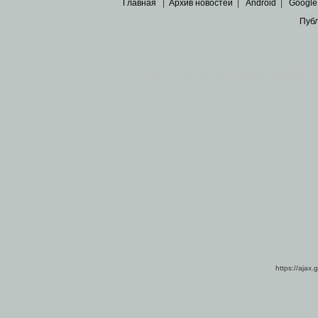
Главная
|
Архив новостей
|
Android
|
Google
Пуб
Все пра
Основными материалами сайта являются
архивные ко
https://ajax.