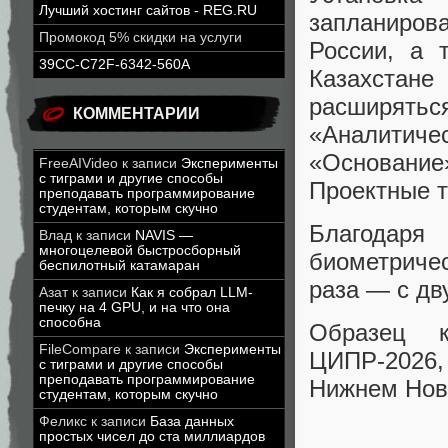
Лучший хостинг сайтов - REG.RU
запланиров
Промокод 5% скидки на услуги
России, а 
39CC-C72F-6342-560A
Казахстане
расширять
КОММЕНТАРИИ
«Аналити
«Основани
FreeAIVideo
к записи
Эксперименты
с тиграми и другие способы
Проектные т
преподавать программирование
студентам, которым скучно
Благодаря
Влад
к записи
NAVIS —
многоцелевой быстросборный
биометричес
беспилотный катамаран
раза — с дв
Азат
к записи
Как я собрал LLM-
печку на 4 GPU, и на что она
способна
Образец к
FileCompare
к записи
Эксперименты
ЦИПР-2026,
с тиграми и другие способы
преподавать программирование
Нижнем Нов
студентам, которым скучно
Феликс
к записи
База данных
простых чисел до ста миллиардов