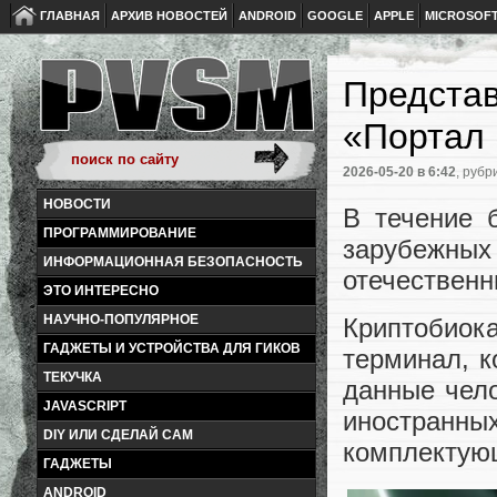
ГЛАВНАЯ
АРХИВ НОВОСТЕЙ
ANDROID
GOOGLE
APPLE
MICROSOF
Представ
«Портал
2026-05-20
в 6:42
, рубр
НОВОСТИ
В течение 
ПРОГРАММИРОВАНИЕ
зарубежн
ИНФОРМАЦИОННАЯ БЕЗОПАСНОСТЬ
отечественн
ЭТО ИНТЕРЕСНО
НАУЧНО-ПОПУЛЯРНОЕ
Криптобио
ГАДЖЕТЫ И УСТРОЙСТВА ДЛЯ ГИКОВ
терминал, к
ТЕКУЧКА
данные чело
JAVASCRIPT
иностранны
DIY ИЛИ СДЕЛАЙ САМ
комплектующ
ГАДЖЕТЫ
ANDROID