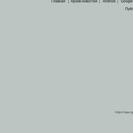
Главная
|
Архив новостей
|
Android
|
Google
Пуб
Все пра
Основными материалами сайта являются
архивные ко
https://ajax.