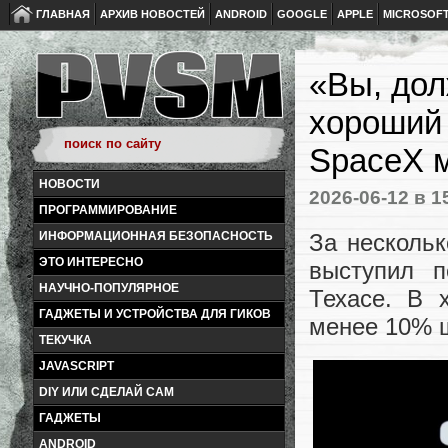
ГЛАВНАЯ
АРХИВ НОВОСТЕЙ
ANDROID
GOOGLE
APPLE
MICROSOF
«Вы, дол
хороший 
SpaceX 
НОВОСТИ
2026-06-12
в 1
ПРОГРАММИРОВАНИЕ
За несколь
ИНФОРМАЦИОННАЯ БЕЗОПАСНОСТЬ
ЭТО ИНТЕРЕСНО
выступил п
НАУЧНО-ПОПУЛЯРНОЕ
Техасе. В 
ГАДЖЕТЫ И УСТРОЙСТВА ДЛЯ ГИКОВ
менее 10% ш
ТЕКУЧКА
JAVASCRIPT
DIY ИЛИ СДЕЛАЙ САМ
ГАДЖЕТЫ
ANDROID