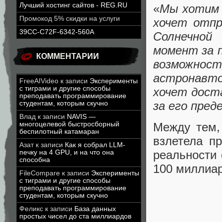
Лучший хостинг сайтов - REG.RU
«
Мы хотим 
Промокод 5% скидки на услуги
хочет отпр
39CC-C72F-6342-560A
Солнечной
момент за 
КОММЕНТАРИИ
возможност
астронавто
FreeAIVideo
к записи
Эксперименты
с тиграми и другие способы
хочет доста
преподавать программирование
за его пред
студентам, которым скучно
Влад
к записи
NAVIS —
многоцелевой быстросборный
Между тем,
беспилотный катамаран
взлетела п
Азат
к записи
Как я собрал LLM-
реальности 
печку на 4 GPU, и на что она
способна
100 миллиар
FileCompare
к записи
Эксперименты
с тиграми и другие способы
преподавать программирование
студентам, которым скучно
Феликс
к записи
База данных
простых чисел до ста миллиардов