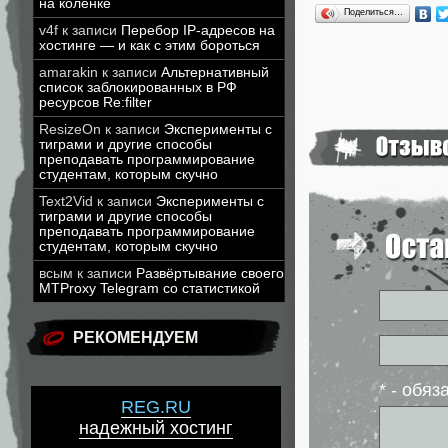
на коленке
Поделиться…
v4f
к записи
Перебор IP-адресов на
хостинге — и как с этим бороться
amarakin
к записи
Альтернативный
список заблокированных в РФ
ресурсов Re:filter
ResizeOn
к записи
Эксперименты с
тиграми и другие способы
преподавать программирование
студентам, которым скучно
Text2Vid
к записи
Эксперименты с
тиграми и другие способы
преподавать программирование
студентам, которым скучно
всым
к записи
Развёртывание своего
MTProxy Telegram со статистикой
РЕКОМЕНДУЕМ
* - обя
REG.RU
надежный хостинг