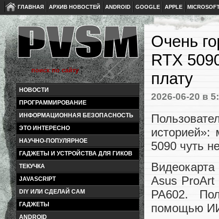
ГЛАВНАЯ
АРХИВ НОВОСТЕЙ
ANDROID
GOOGLE
APPLE
MICROSOF
Очень го
RTX 5090
плату
НОВОСТИ
2026-06-20
в 5
ПРОГРАММИРОВАНИЕ
Пользовате
ИНФОРМАЦИОННАЯ БЕЗОПАСНОСТЬ
ЭТО ИНТЕРЕСНО
историей»:
НАУЧНО-ПОПУЛЯРНОЕ
5090 чуть н
ГАДЖЕТЫ И УСТРОЙСТВА ДЛЯ ГИКОВ
Видеокарта
ТЕКУЧКА
Asus ProArt
JAVASCRIPT
PA602. Пол
DIY ИЛИ СДЕЛАЙ САМ
ГАДЖЕТЫ
помощью ИИ 
ANDROID