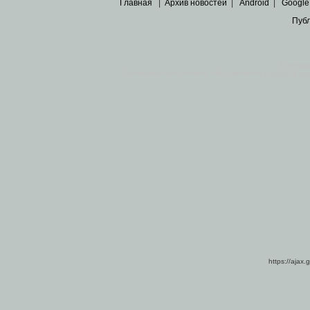
Главная
|
Архив новостей
|
Android
|
Google
Пуб
Все пра
Основными материалами сайта являются
архивные ко
https://ajax.