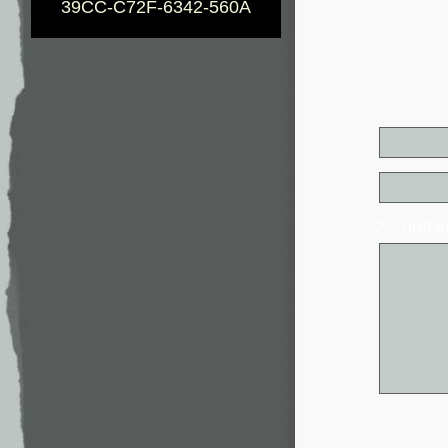
39CC-C72F-6342-560A
* - обя