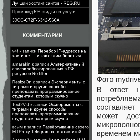
Лучший хостинг сайтов - REG.RU
Промокод 5% скидки на услуги
39CC-C72F-6342-560A
КОММЕНТАРИИ
v4f
к записи
Перебор IP-адресов на
хостинге — и как с этим бороться
amarakin
к записи
Альтернативный
список заблокированных в РФ
ресурсов Re:filter
Фото mydriv
ResizeOn
к записи
Эксперименты с
тиграми и другие способы
В ответ н
преподавать программирование
студентам, которым скучно
потребляе
Text2Vid
к записи
Эксперименты с
составляет
тиграми и другие способы
преподавать программирование
может дос
студентам, которым скучно
микроволно
всым
к записи
Развёртывание своего
временем ма
MTProxy Telegram со статистикой