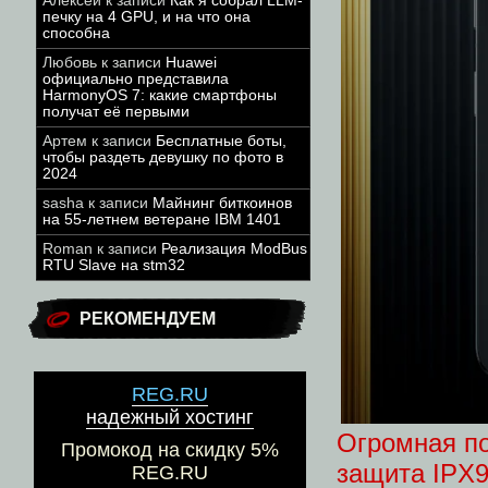
Алексей
к записи
Как я собрал LLM-
печку на 4 GPU, и на что она
способна
Любовь
к записи
Huawei
официально представила
HarmonyOS 7: какие смартфоны
получат её первыми
Артем
к записи
Бесплатные боты,
чтобы раздеть девушку по фото в
2024
sasha
к записи
Майнинг биткоинов
на 55-летнем ветеране IBM 1401
Roman
к записи
Реализация ModBus
RTU Slave на stm32
РЕКОМЕНДУЕМ
REG.RU
надежный хостинг
Огромная по
Промокод на скидку 5%
защита IPX9
REG.RU