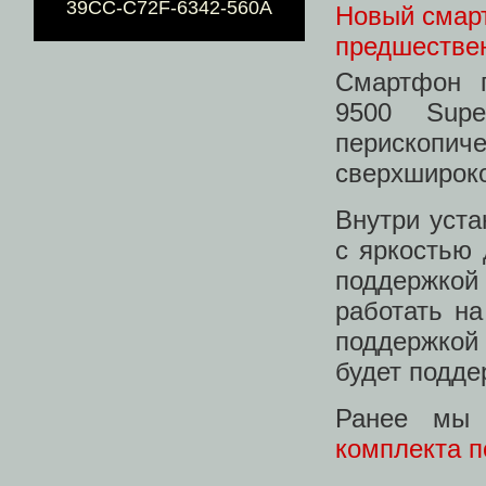
39CC-C72F-6342-560A
Новый смарт
предшестве
Смартфон п
9500 Supe
периско
сверхшироко
Внутри уст
с яркостью 
поддержко
работать на
поддержкой
будет подде
Ранее мы
комплекта п