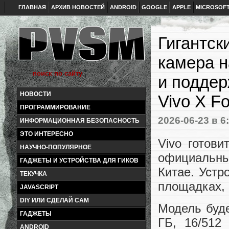
ГЛАВНАЯ
АРХИВ НОВОСТЕЙ
ANDROID
GOOGLE
APPLE
MICROSOF
Гигантск
камера н
и поддер
НОВОСТИ
Vivo X Fo
ПРОГРАММИРОВАНИЕ
2026-06-23
в 6
ИНФОРМАЦИОННАЯ БЕЗОПАСНОСТЬ
ЭТО ИНТЕРЕСНО
Vivo готови
НАУЧНО-ПОПУЛЯРНОЕ
официальны
ГАДЖЕТЫ И УСТРОЙСТВА ДЛЯ ГИКОВ
Китае. Устр
ТЕКУЧКА
площадках, 
JAVASCRIPT
DIY ИЛИ СДЕЛАЙ САМ
Модель буде
ГАДЖЕТЫ
ГБ, 16/512
ANDROID