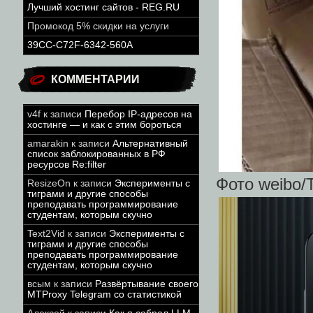
Лучший хостинг сайтов - REG.RU
Промокод 5% скидки на услуги
39CC-C72F-6342-560A
КОММЕНТАРИИ
v4f
к записи
Перебор IP-адресов на
хостинге — и как с этим бороться
amarakin
к записи
Альтернативный
список заблокированных в РФ
ресурсов Re:filter
Фото weibo/
ResizeOn
к записи
Эксперименты с
тиграми и другие способы
преподавать программирование
студентам, которым скучно
Text2Vid
к записи
Эксперименты с
тиграми и другие способы
преподавать программирование
студентам, которым скучно
всым
к записи
Развёртывание своего
MTProxy Telegram со статистикой