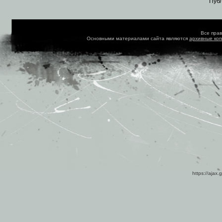
Пуб
Все пра
Основными материалами сайта являются
архивные ко
https://ajax.