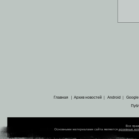
Главная
|
Архив новостей
|
Android
|
Google
Пуб
Все пра
Основными материалами сайта являются
архивные ко