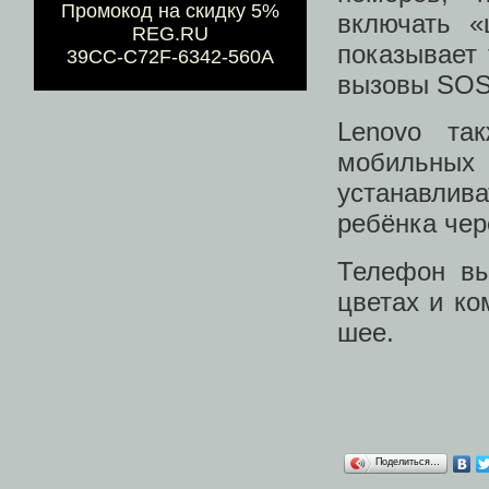
Промокод на скидку 5%
включать «
REG.RU
показывает 
39CC-C72F-6342-560A
вызовы SOS
Lenovo та
мобильны
устанавлив
ребёнка чер
Телефон вы
цветах и к
шее.
Поделиться…