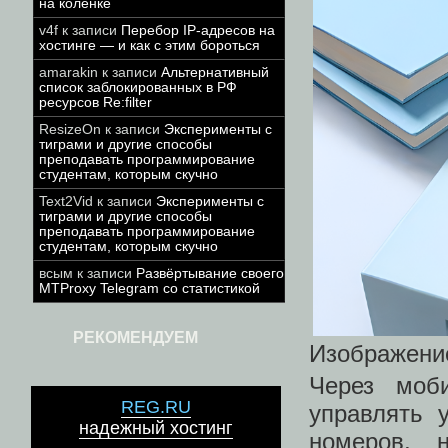
на коленке
v4f
к записи
Перебор IP-адресов на
хостинге — и как с этим бороться
amarakin
к записи
Альтернативный
список заблокированных в РФ
ресурсов Re:filter
ResizeOn
к записи
Эксперименты с
тиграми и другие способы
преподавать программирование
студентам, которым скучно
Text2Vid
к записи
Эксперименты с
тиграми и другие способы
преподавать программирование
студентам, которым скучно
всым
к записи
Развёртывание своего
MTProxy Telegram со статистикой
РЕКОМЕНДУЕМ
Изображение
Через моб
REG.RU
управлять 
надежный хостинг
номеров, 