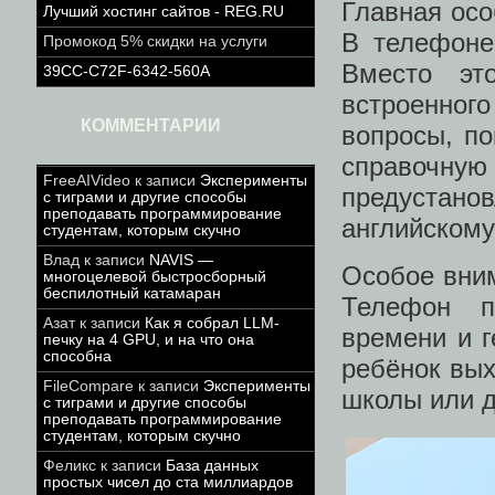
Главная ос
Лучший хостинг сайтов - REG.RU
В телефоне
Промокод 5% скидки на услуги
Вместо эт
39CC-C72F-6342-560A
встроенног
КОММЕНТАРИИ
вопросы, п
справочну
FreeAIVideo
к записи
Эксперименты
предустан
с тиграми и другие способы
преподавать программирование
английскому
студентам, которым скучно
Влад
к записи
NAVIS —
Особое вним
многоцелевой быстросборный
беспилотный катамаран
Телефон п
Азат
к записи
Как я собрал LLM-
времени и 
печку на 4 GPU, и на что она
способна
ребёнок вых
FileCompare
к записи
Эксперименты
школы или 
с тиграми и другие способы
преподавать программирование
студентам, которым скучно
Феликс
к записи
База данных
простых чисел до ста миллиардов