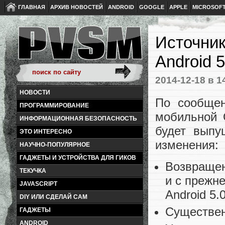
ГЛАВНАЯ
АРХИВ НОВОСТЕЙ
ANDROID
GOOGLE
APPLE
MICROSOF
Источник
Android 
2014-12-18
в 1
НОВОСТИ
По сообщен
ПРОГРАММИРОВАНИЕ
мобильной 
ИНФОРМАЦИОННАЯ БЕЗОПАСНОСТЬ
будет выпу
ЭТО ИНТЕРЕСНО
изменения:
НАУЧНО-ПОПУЛЯРНОЕ
ГАДЖЕТЫ И УСТРОЙСТВА ДЛЯ ГИКОВ
Возвращен
ТЕКУЧКА
и с прежн
JAVASCRIPT
Android 5.0
DIY ИЛИ СДЕЛАЙ САМ
Существен
ГАДЖЕТЫ
ANDROID