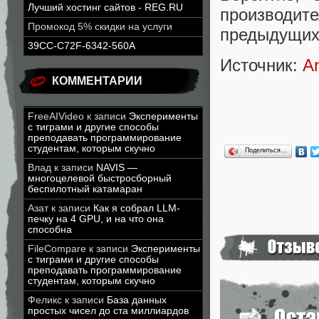
Лучший хостинг сайтов - REG.RU
производит
Промокод 5% скидки на услуги
предыдущих 
39CC-C72F-6342-560A
Источник:
A
КОММЕНТАРИИ
FreeAIVideo
к записи
Эксперименты
с тиграми и другие способы
преподавать программирование
студентам, которым скучно
Поделиться…
Влад
к записи
NAVIS —
многоцелевой быстросборный
беспилотный катамаран
Азат
к записи
Как я собрал LLM-
печку на 4 GPU, и на что она
способна
FileCompare
к записи
Эксперименты
с тиграми и другие способы
преподавать программирование
студентам, которым скучно
Феликс
к записи
База данных
простых чисел до ста миллиардов