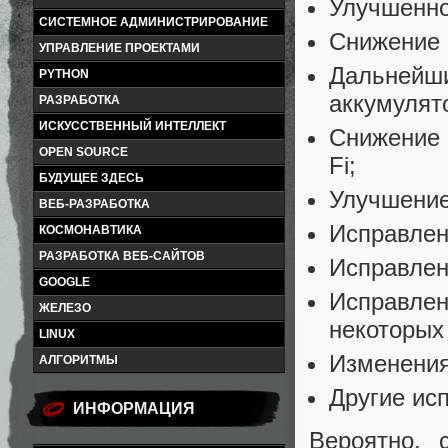
Улучшенно
СИСТЕМНОЕ АДМИНИСТРИРОВАНИЕ
Снижение 
УПРАВЛЕНИЕ ПРОЕКТАМИ
Дальнейши
PYTHON
аккумулят
РАЗРАБОТКА
ИСКУССТВЕННЫЙ ИНТЕЛЛЕКТ
Снижение 
OPEN SOURCE
Fi;
БУДУЩЕЕ ЗДЕСЬ
Улучшение
ВЕБ-РАЗРАБОТКА
Исправлен
КОСМОНАВТИКА
РАЗРАБОТКА ВЕБ-САЙТОВ
Исправлен
GOOGLE
Исправлен
ЖЕЛЕЗО
некоторых
LINUX
Изменения
АЛГОРИТМЫ
Другие ис
ИНФОРМАЦИЯ
Вероятно, 