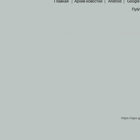
Главная
|
Архив новостей
|
Android
|
Google
Пуб
Все пра
Основными материалами сайта являются
архивные ко
https://ajax.