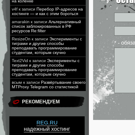
на коленке
v4f
к записи
Перебор IP-адресов на
хостинге — и как с этим бороться
amarakin
к записи
Альтернативный
список заблокированных в РФ
ресурсов Re:filter
ResizeOn
к записи
Эксперименты с
* - обя
тиграми и другие способы
преподавать программирование
студентам, которым скучно
Text2Vid
к записи
Эксперименты с
тиграми и другие способы
преподавать программирование
студентам, которым скучно
всым
к записи
Развёртывание своего
MTProxy Telegram со статистикой
РЕКОМЕНДУЕМ
REG.RU
надежный хостинг