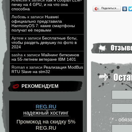
Алексей
к записи
Как я собрал LLM-
печку на 4 GPU, и на что она
Поделиться…
способна
Любовь
к записи
Huawei
официально представила
HarmonyOS 7: какие смартфоны
получат её первыми
Артем
к записи
Бесплатные боты,
чтобы раздеть девушку по фото в
2024
sasha
к записи
Майнинг биткоинов
на 55-летнем ветеране IBM 1401
Roman
к записи
Реализация ModBus
RTU Slave на stm32
РЕКОМЕНДУЕМ
REG.RU
надежный хостинг
* - обя
Промокод на скидку 5%
REG.RU