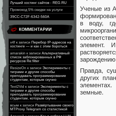
Лучший хостинг сайтов - REG.RU
Ученые из 
Промокод 5% скидки на услуги
формирован
39CC-C72F-6342-560A
в воду, г
микроорга
КОММЕНТАРИИ
соответст
v4f
к записи
Перебор IP-адресов на
элемент. 
хостинге — и как с этим бороться
растворяе
amarakin
к записи
Альтернативный
список заблокированных в РФ
зарождению 
ресурсов Re:filter
ResizeOn
к записи
Эксперименты с
Правда, су
тиграми и другие способы
преподавать программирование
других пла
студентам, которым скучно
элементах
Text2Vid
к записи
Эксперименты с
тиграми и другие способы
земные.
преподавать программирование
студентам, которым скучно
всым
к записи
Развёртывание своего
MTProxy Telegram со статистикой