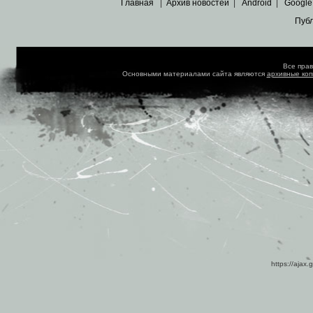
Главная
|
Архив новостей
|
Android
|
Google
Пуб
Все пра
Основными материалами сайта являются
архивные ко
https://ajax.