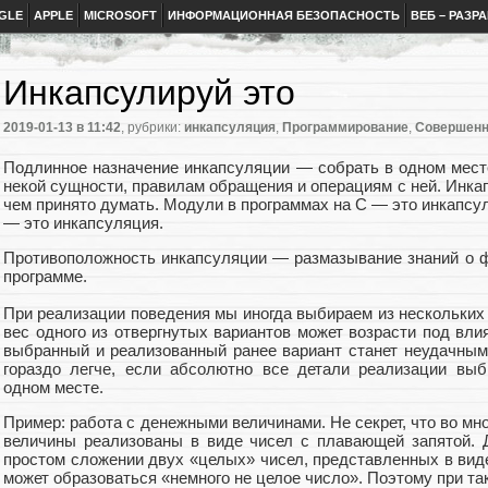
GLE
APPLE
MICROSOFT
ИНФОРМАЦИОННАЯ БЕЗОПАСНОСТЬ
ВЕБ – РАЗР
Инкапсулируй это
2019-01-13
в 11:42
, рубрики:
инкапсуляция
,
Программирование
,
Совершенн
Подлинное назначение инкапсуляции — собрать в одном месте
некой сущности, правилам обращения и операциям с ней. Инка
чем принято думать. Модули в программах на C — это инкапс
— это инкапсуляция.
Противоположность инкапсуляции — размазывание знаний о ф
программе.
При реализации поведения мы иногда выбираем из нескольких
вес одного из отвергнутых вариантов может возрасти под вл
выбранный и реализованный ранее вариант станет неудачным
гораздо легче, если абсолютно все детали реализации выб
одном месте.
Пример: работа с денежными величинами. Не секрет, что во м
величины реализованы в виде чисел с плавающей запятой. Д
простом сложении двух «целых» чисел, представленных в вид
может образоваться «немного не целое число». Поэтому при та