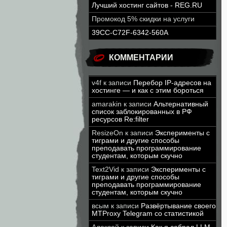
Лучший хостинг сайтов - REG.RU
Промокод 5% скидки на услуги
39CC-C72F-6342-560A
КОММЕНТАРИИ
v4f
к записи
Перебор IP-адресов на
хостинге — и как с этим бороться
amarakin
к записи
Альтернативный
список заблокированных в РФ
ресурсов Re:filter
ResizeOn
к записи
Эксперименты с
тиграми и другие способы
преподавать программирование
студентам, которым скучно
Text2Vid
к записи
Эксперименты с
тиграми и другие способы
преподавать программирование
студентам, которым скучно
всым
к записи
Развёртывание своего
MTProxy Telegram со статистикой