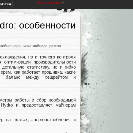
Select Language
▼
АБОТКА
ydro: особенности
ткойнов
,
прошивка майнера
,
разгон
охлаждения, но и точного контроля
 оптимизации производительности
 детальную статистику, но и гибко
ерём, как работает прошивка, какие
ь баланс между хешрейтом и
аметры работы и сбор необходимой
 Hydro и предоставляет майнерам
р на платах, энергопотребления и