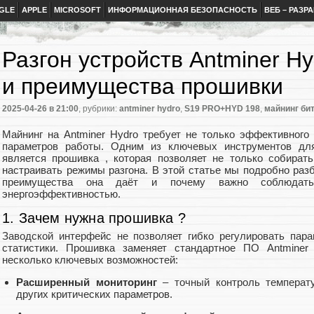
GLE
APPLE
MICROSOFT
ИНФОРМАЦИОННАЯ БЕЗОПАСНОСТЬ
ВЕБ – РАЗР
Разгон устройств Antminer H
и преимущества прошивки
2025-04-26
в 21:00
, рубрики:
antminer hydro
,
S19 PRO+HYD 198
,
майнинг би
Майнинг на Antminer Hydro требует не только эффективного 
параметров работы. Одним из ключевых инструментов для
является прошивка , которая позволяет не только собирать
настраивать режимы разгона. В этой статье мы подробно разб
преимущества она даёт и почему важно соблюдат
энергоэффективностью.
1. Зачем нужна прошивка ?
Заводской интерфейс не позволяет гибко регулировать пар
статистики. Прошивка заменяет стандартное ПО Antminer
несколько ключевых возможностей:
Расширенный мониторинг
– точный контроль температу
других критических параметров.