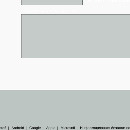
Ваш e-mail (не отображаетс
* - обязательные к заполнению поля
стей
|
Android
|
Google
|
Apple
|
Microsoft
|
Информационная безопасно