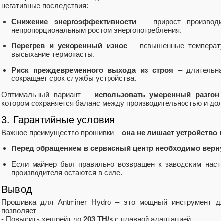
негативные последствия:
Снижение энергоэффективности
– прирост производи
непропорциональным ростом энергопотребления.
Перегрев и ускоренный износ
– повышенные температу
высыхание термопасты.
Риск преждевременного выхода из строя
– длительна
сокращает срок службы устройства.
Оптимальный вариант –
использовать умеренный разгон
котором сохраняется баланс между производительностью и до
3. Гарантийные условия
Важное преимущество прошивки –
она не лишает устройство 
Перед обращением в сервисный центр необходимо верн
Если майнер был правильно возвращен к заводским настр
производителя остаются в силе.
Вывод
Прошивка для Antminer Hydro – это мощный инструмент дл
позволяет:
- Повысить хешрейт до
203 TH/s
с плавной адаптацией.