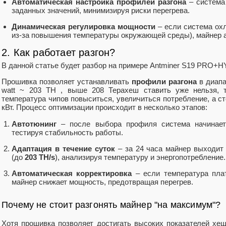
Автоматическая настройка профилей разгона
– система
заданных значений, минимизируя риски перегрева.
Динамическая регулировка мощности
– если система охл
из-за повышения температуры окружающей среды), майнер а
2. Как работает разгон?
В данной статье будет разбор на примере Antminer S19 PRO+H
Прошивка позволяет устанавливать
профили разгона
в диапа
watt ~ 203 TH , выше 208 Терахеш ставить уже нельзя, т
температура чипов повыситься, увеличиться потребление, а ст
кВт. Процесс оптимизации происходит в несколько этапов:
Автотюнинг
– после выбора профиля система начинает 
тестируя стабильность работы.
Адаптация в течение суток
– за 24 часа майнер выходит
(до
203 TH/s
), анализируя температуру и энергопотребление.
Автоматическая корректировка
– если температура пла
майнер снижает мощность, предотвращая перегрев.
Почему не стоит разгонять майнер "на максимум"?
Хотя прошивка позволяет достигать высоких показателей хеш