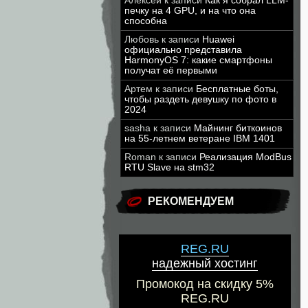
Алексей
к записи
Как я собрал LLM-
печку на 4 GPU, и на что она
способна
Любовь
к записи
Huawei
официально представила
HarmonyOS 7: какие смартфоны
получат её первыми
Артем
к записи
Бесплатные боты,
чтобы раздеть девушку по фото в
2024
sasha
к записи
Майнинг биткоинов
на 55-летнем ветеране IBM 1401
Roman
к записи
Реализация ModBus
RTU Slave на stm32
РЕКОМЕНДУЕМ
REG.RU
надежный хостинг
Промокод на скидку 5%
REG.RU