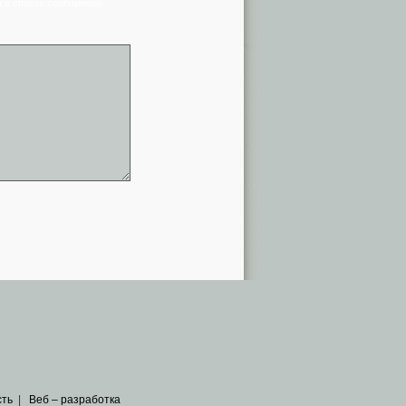
я в списке сообщений)
сть
|
Веб – разработка