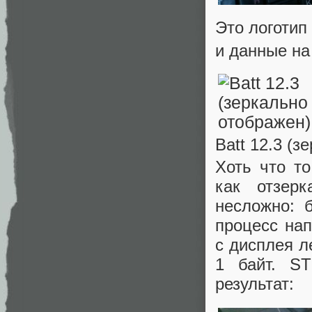
Это логотип
и данные на
Batt 12.3 (з
Хоть что т
как отзер
несложно: 
процесс нап
с дисплея л
1 байт. ST
результат: