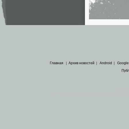
Главная
|
Архив новостей
|
Android
|
Google
Пуб
Все пра
Основными материалами сайта являются
архивные ко