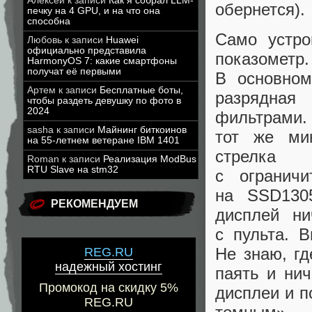
Алексей
к записи
Как я собрал LLM-
обернется).
печку на 4 GPU, и на что она
способна
Само устро
Любовь
к записи
Huawei
официально представила
показомет
HarmonyOS 7: какие смартфоны
получат её первыми
В основном
Артем
к записи
Бесплатные боты,
разрядная
чтобы раздеть девушку по фото в
2024
фильтрами.
sasha
к записи
Майнинг биткоинов
тот же мик
на 55-летнем ветеране IBM 1401
стрелка
Roman
к записи
Реализация ModBus
RTU Slave на stm32
с ограничи
на SSD130
РЕКОМЕНДУЕМ
дисплей ни
с пульта. 
Не знаю, гд
REG.RU
надежный хостинг
паять и нич
Промокод на скидку 5%
дисплеи и п
REG.RU