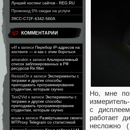
Лучший хостинг сайтов - REG.RU
Промокод 5% скидки на услуги
39CC-C72F-6342-560A
КОММЕНТАРИИ
v4f
к записи
Перебор IP-адресов на
хостинге — и как с этим бороться
amarakin
к записи
Альтернативный
список заблокированных в РФ
ресурсов Re:filter
ResizeOn
к записи
Эксперименты с
тиграми и другие способы
преподавать программирование
студентам, которым скучно
Но, мне по
Text2Vid
к записи
Эксперименты с
измеритель
тиграми и другие способы
преподавать программирование
с дисплеем
студентам, которым скучно
работает д
всым
к записи
Развёртывание своего
MTProxy Telegram со статистикой
несложно 