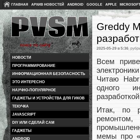
ГЛАВНАЯ
АРХИВ НОВОСТЕЙ
ANDROID
GOOGLE
APPLE
MICROSOF
Greddy M
разработ
2025-05-29
в 5:36
, рубр
НОВОСТИ
Всем приве
ПРОГРАММИРОВАНИЕ
электроник
ИНФОРМАЦИОННАЯ БЕЗОПАСНОСТЬ
Читаю Habr
ЭТО ИНТЕРЕСНО
одного ин
НАУЧНО-ПОПУЛЯРНОЕ
разработкой
ГАДЖЕТЫ И УСТРОЙСТВА ДЛЯ ГИКОВ
ТЕКУЧКА
Итак, по 
JAVASCRIPT
ремонтом, 
DIY ИЛИ СДЕЛАЙ САМ
промышлен
ГАДЖЕТЫ
мемы про «
ANDROID