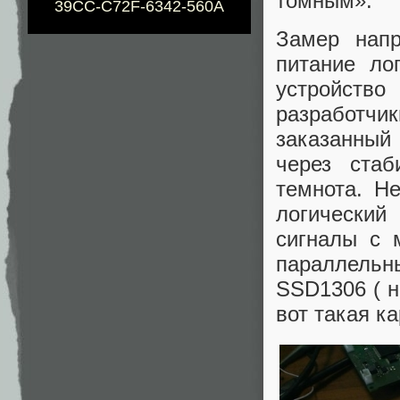
томным».
39CC-C72F-6342-560A
Замер напр
питание ло
устройств
разработчик
заказанный 
через стаб
темнота. Н
логически
сигналы с 
параллельн
SSD1306 ( н
вот такая ка