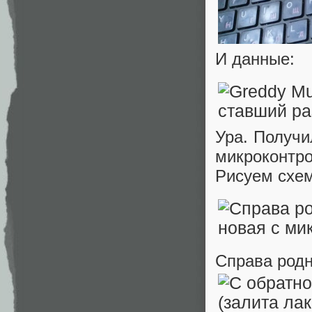
И данные:
Ура. Получи
микроконтро
Рисуем схем
Справа родн