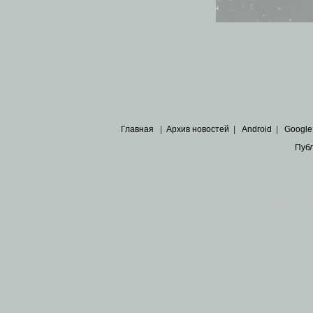
Главная
|
Архив новостей
|
Android
|
Google
Пуб
Все пра
Основными материалами сайта являются
архивные ко