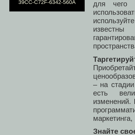
39CC-C72F-6342-560A
для чего 
использов
используйт
известны
гарантир
пространств
Таргетируй
Приобрет
ценообразов
– на стадии
есть вели
изменений.
программат
маркетинга,
Знайте сво