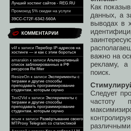
Лучший хостинг сайтов - REG.RU
Как показыв
Промокод 5% скидки на услуги
данных, а з
39CC-C72F-6342-560A
выводах в 
идентифи
КОММЕНТАРИИ
заинтерес
располагае
v4f
к записи
Перебор IP-адресов на
хостинге — и как с этим бороться
важно на ос
amarakin
к записи
Альтернативный
рекламу, а
список заблокированных в РФ
ресурсов Re:filter
поиск.
ResizeOn
к записи
Эксперименты с
тиграми и другие способы
Стимулиру
преподавать программирование
студентам, которым скучно
Следует пр
Text2Vid
к записи
Эксперименты с
частоту 
тиграми и другие способы
преподавать программирование
максимизи
студентам, которым скучно
контролируя
всым
к записи
Развёртывание своего
MTProxy Telegram со статистикой
различным