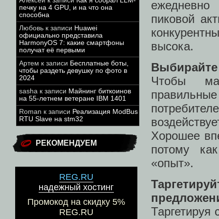
Алексей
к записи
Как я собрал LLM-
ежедневно
печку на 4 GPU, и на что она
способна
пиковой акт
Любовь
к записи
Huawei
конкурентн
официально представила
HarmonyOS 7: какие смартфоны
высока.
получат её первыми
Артем
к записи
Бесплатные боты,
Выбирайте
чтобы раздеть девушку по фото в
2024
Чтобы ма
sasha
к записи
Майнинг биткоинов
правильны
на 55-летнем ветеране IBM 1401
потребите
Roman
к записи
Реализация ModBus
RTU Slave на stm32
воздейств
Хорошее впе
РЕКОМЕНДУЕМ
потому как
«опыт».
REG.RU
Таргетир
надежный хостинг
предложен
Промокод на скидку 5%
Таргетируя 
REG.RU