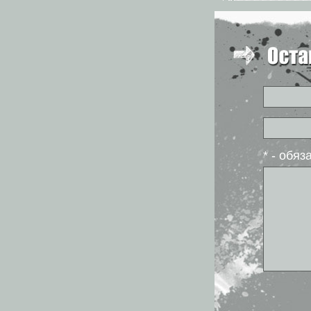
* - обя