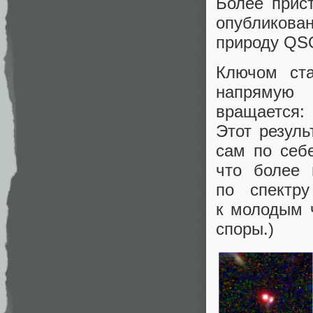
Более прис
опубликов
природу QS
Ключом ста
напрямую 
вращается
Этот резуль
сам по себ
что более 
по спектр
к молодым 
споры.)