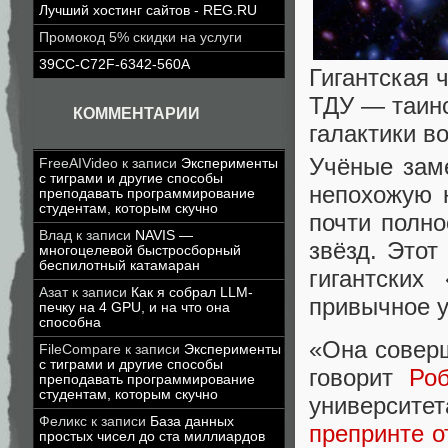
Лучший хостинг сайтов - REG.RU
Промокод 5% скидки на услуги
39CC-C72F-6342-560A
Гигантская 
ТДУ — таинс
КОММЕНТАРИИ
галактики во
Учёные зам
FreeAIVideo
к записи
Эксперименты
с тиграми и другие способы
непохожую 
преподавать программирование
студентам, которым скучно
почти полно
Влад
к записи
NAVIS —
звёзд. Этот
многоцелевой быстросборный
беспилотный катамаран
гигантских
Азат
к записи
Как я собрал LLM-
привычное у
печку на 4 GPU, и на что она
способна
«Она совер
FileCompare
к записи
Эксперименты
с тиграми и другие способы
говорит
Ро
преподавать программирование
студентам, которым скучно
университе
Феликс
к записи
База данных
препринте о
простых чисел до ста миллиардов