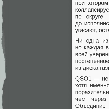
при котором
коллапсируе
по округе,
до исполин
угасают, ос
Ни одна из
но каждая в
всей уверен
постепенно
из диска газ
QSO1 — не 
хотя именн
поразитель
чем через
Объединив 