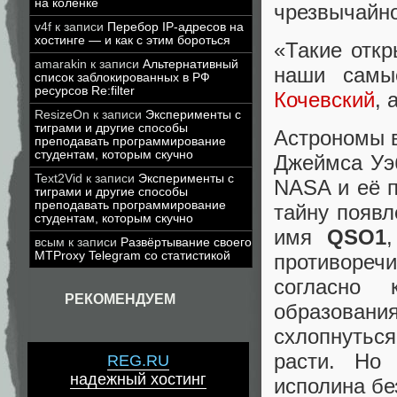
на коленке
чрезвычайно
v4f
к записи
Перебор IP-адресов на
хостинге — и как с этим бороться
«Такие отк
amarakin
к записи
Альтернативный
наши самы
список заблокированных в РФ
ресурсов Re:filter
Кочевский
, 
ResizeOn
к записи
Эксперименты с
тиграми и другие способы
Астрономы 
преподавать программирование
студентам, которым скучно
Джеймса Уэ
Text2Vid
к записи
Эксперименты с
NASA и её п
тиграми и другие способы
преподавать программирование
тайну появл
студентам, которым скучно
имя
QSO1
всым
к записи
Развёртывание своего
MTProxy Telegram со статистикой
противоре
согласно
РЕКОМЕНДУЕМ
образовани
схлопнуться
расти. Но
REG.RU
надежный хостинг
исполина бе