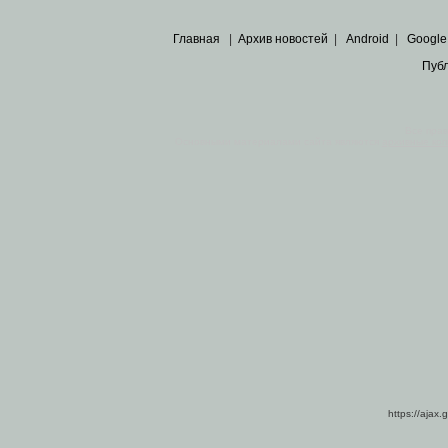
Главная
|
Архив новостей
|
Android
|
Google
Пуб
Все пра
Основными материалами сайта являются
архивные ко
https://ajax.