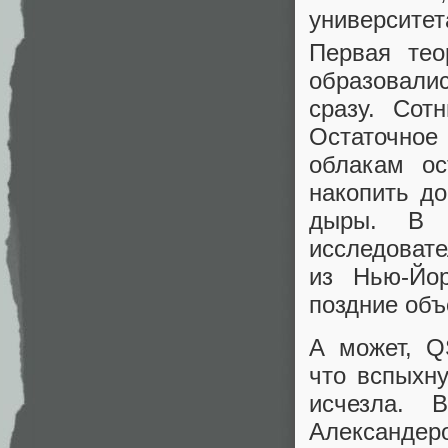
университет
Первая тео
образовали
сразу. Сот
Остаточно
облакам ос
накопить д
дыры. В с
исследов
из Нью‑Йор
поздние об
А может, Q
что вспыхн
исчезла. 
Александе