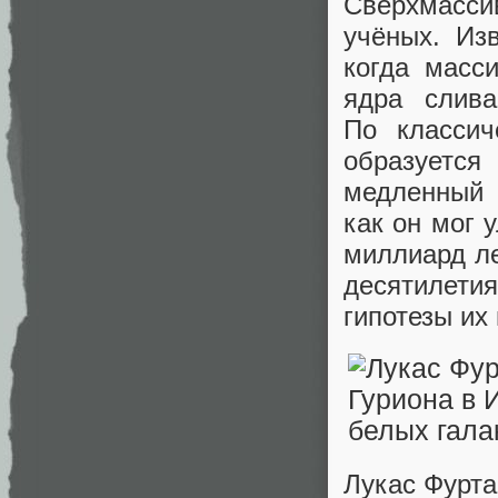
Сверхмасси
учёных. Изв
когда масс
ядра слива
По классич
образуетс
медленный 
как он мог 
миллиард л
десятилети
гипотезы их
Лукас Фурта