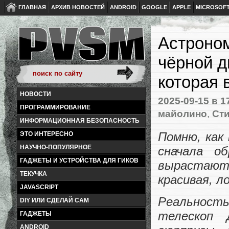
ГЛАВНАЯ
АРХИВ НОВОСТЕЙ
ANDROID
GOOGLE
APPLE
MICROSOF
Астроном
чёрной 
которая 
НОВОСТИ
2025-09-15
в 1
ПРОГРАММИРОВАНИЕ
майолино
,
Сти
ИНФОРМАЦИОННАЯ БЕЗОПАСНОСТЬ
Помню, как 
ЭТО ИНТЕРЕСНО
НАУЧНО-ПОПУЛЯРНОЕ
сначала о
ГАДЖЕТЫ И УСТРОЙСТВА ДЛЯ ГИКОВ
вырастают
ТЕКУЧКА
красивая, л
JAVASCRIPT
Реальност
DIY ИЛИ СДЕЛАЙ САМ
телескоп
ГАДЖЕТЫ
ANDROID