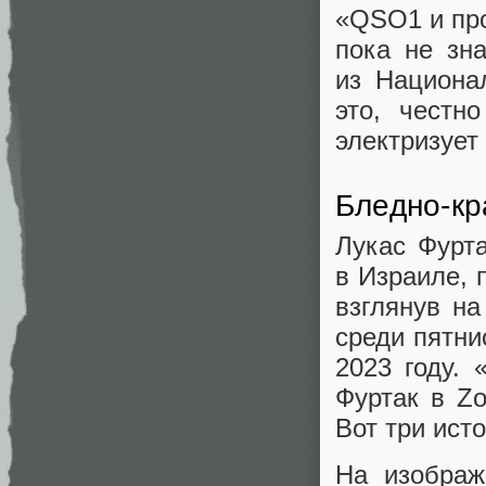
«QSO1 и про
пока не зн
из Национа
это, честн
электризует
Бледно‑кр
Лукас Фурта
в Израиле, 
взглянув на
среди пятни
2023 году. 
Фуртак в Z
Вот три исто
На изображ