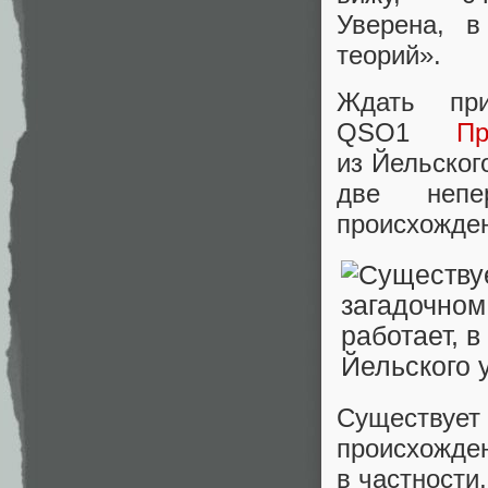
Уверена, в
теорий».
Ждать пр
QSO1
П
из Йельског
две непе
происхожден
Существует 
происхожден
в частности