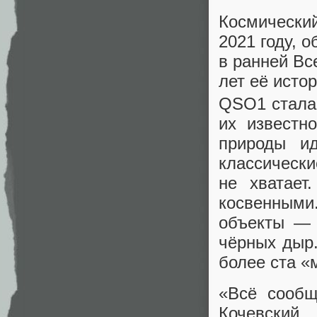
Космический
2021 году, 
в ранней Вс
лет её исто
QSO1 стала 
их извест
природы и
классически
не хватает
косвенными
объекты — 
чёрных дыр.
более ста «
«Всё сообщ
Кочевский