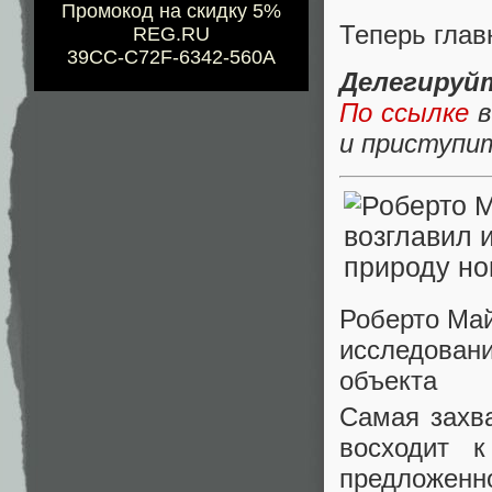
Промокод на скидку 5%
Теперь глав
REG.RU
39CC-C72F-6342-560A
Делегиру
По ссылке
в
и приступит
Роберто Май
исследовани
объекта
Самая захв
восходит к
предложенно