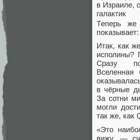
в Израиле, 
галактик
Теперь же 
показывает:
Итак, как ж
исполины? 
Сразу по
Вселенная 
оказывалас
в чёрные ды
За сотни м
могли дост
так же, как
«Это наибо
вижу, — сч