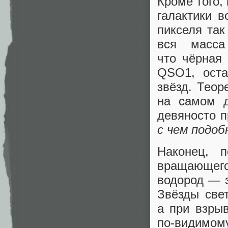
Кроме того,
галактики в
пикселя так
вся масса
что чёрная
QSO1, оста
звёзд. Теор
на самом 
девяносто 
с чем подоб
Наконец, 
вращающего
водород — э
Звёзды све
а при взры
по‑видимом