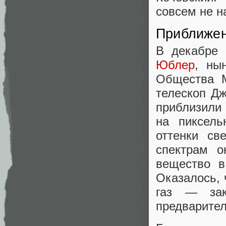
совсем не н
Приближе
В декабре 
Юблер
, ны
Общества М
телескоп Д
приблизили 
на пиксель
оттенки св
спектрам о
вещество в
Оказалось, 
газ — зак
предварител