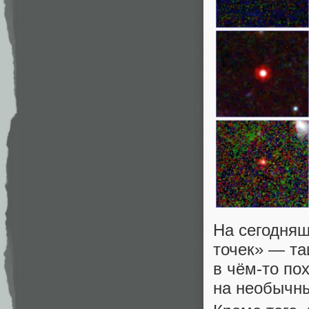
На сегодняш
точек» — та
в чём‑то по
на необычны