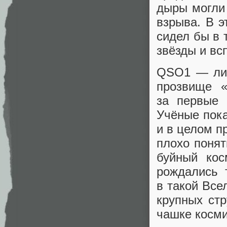
дыры могли
взрыва. В э
сидел бы в 
звёзды и вс
QSO1 — лиш
прозвище «
за первые 
Учёные пока
и в целом п
плохо поня
буйный кос
рождались 
в такой Все
крупных ст
чашке косми