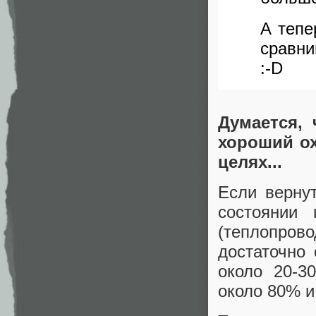
А тепе
сравни
:-D
Думается, 
хороший ох
целях...
Если вернут
состоянии 
(теплопров
достаточно
около 20-3
около 80% и