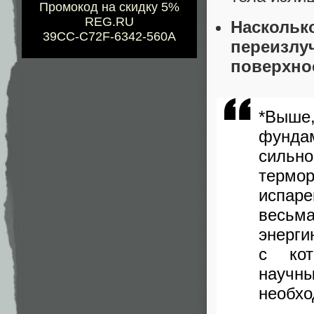
Промокод на скидку 5%
REG.RU
Наскол
39CC-C72F-6342-560A
переизлу
поверхно
*Выше
фунда
сильн
термор
испаре
весьм
энерги
с кот
научн
необхо