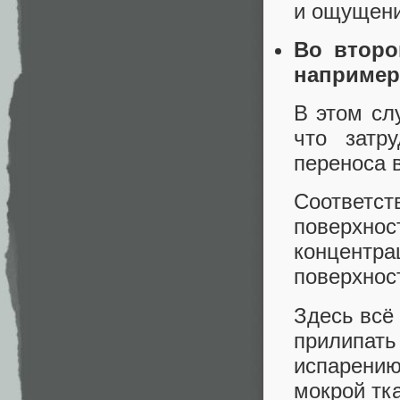
и ощущени
Во второ
например,
В этом сл
что затр
переноса 
Соответс
поверхнос
концентр
поверхнос
Здесь всё
прилипать
испарению
мокрой тка