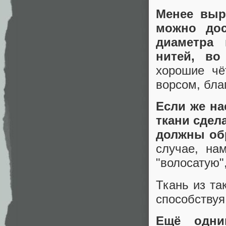
Менее выр
можно дос
диаметра 
нитей, во
хорошие чё
ворсом, бла
Если же на
ткани сдел
должны обр
случае, на
"волосатую"
Ткань из та
способствуя
Ещё одни