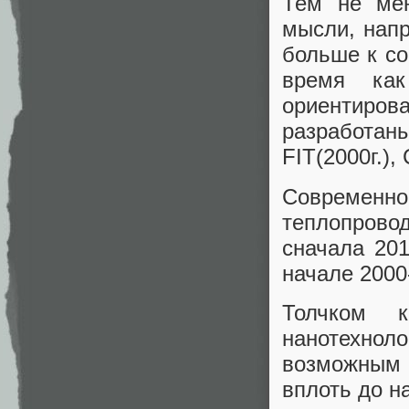
Тем не мен
мысли, напр
больше к со
время как
ориентиров
разработан
FIT(2000г.), 
Современно
теплопровод
сначала 201
начале 2000
Толчком к
нанотехнол
возможным
вплоть до н