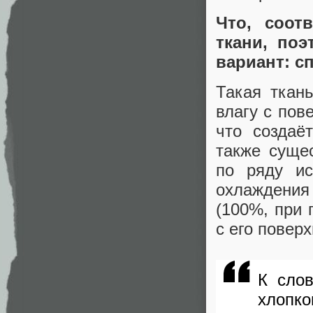
Что, соот
ткани, по
вариант: с
Такая ткан
влагу с пов
что создаё
также суще
по ряду ис
охлаждени
(100%, при 
с его поверх
К сло
хлопко