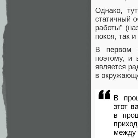
Однако, ту
статичный о
работы" (на
покоя, так 
В первом с
поэтому, и
является ра
в окружающе
В про
этот в
в про
приход
между 