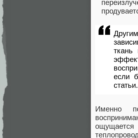
переизл
продувает
Другим
зависи
ткань
эффе
воспри
если б
статьи.
Именно по
воспринима
ощущаетс
теплопрово