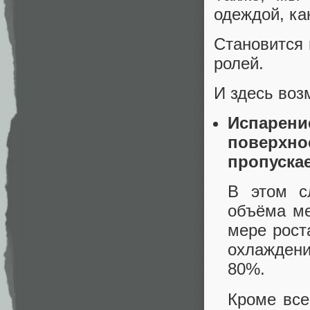
одеждой, ка
Становится 
ролей.
И здесь воз
Испарен
поверхнос
пропуска
В этом с
объёма ме
мере рост
охлажден
80%.
Кроме все