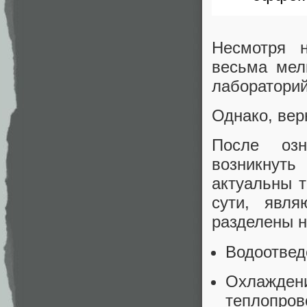
Несмотря н
весьма мел
лабораторий
Однако, вер
После озн
возникнуть
актуальны т
сути, явл
разделены н
Водоотвед
Охлажде
теплопров