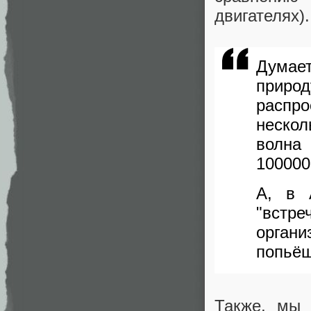
двигателях).
Думает
прир
распр
нескол
волна
100000
А, в 
"встр
орган
попьёш
Также, мы 