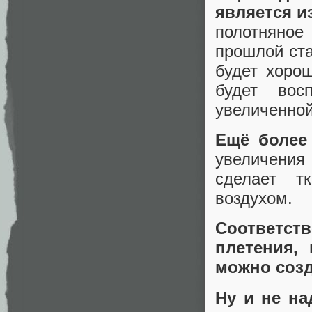
является и
полотняное
прошлой ста
будет хорош
будет вос
увеличенной
Ещё более
увеличения
сделает т
воздухом.
Соответст
плетения,
можно созд
Ну и не на