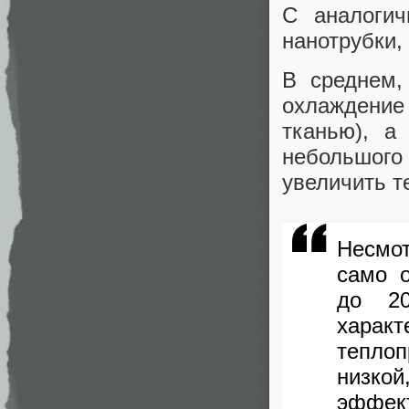
С аналогич
нанотрубки,
В среднем,
охлаждение 
тканью), а
небольшого
увеличить т
Несмо
само 
до 20
характ
тепло
низкой
эффект