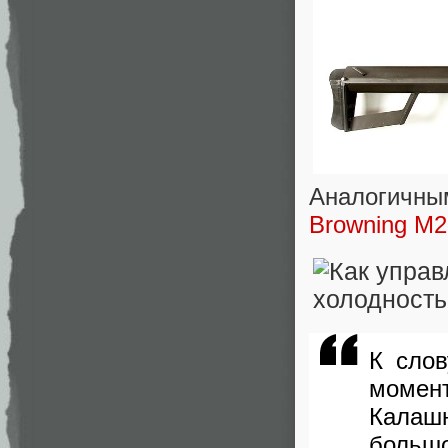
Аналогичн
Browning M2
К слов
момент
Калаш
большо