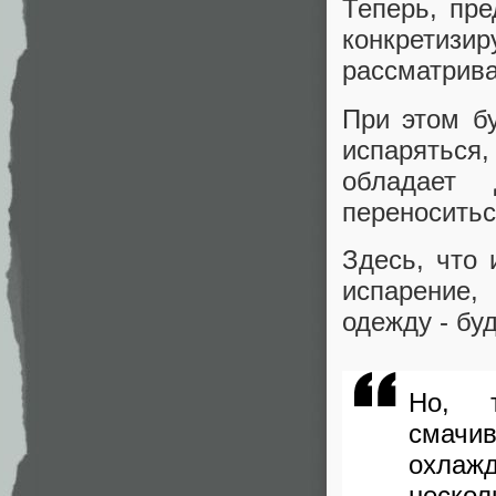
Теперь, пре
конкретизи
рассматрив
При этом б
испаряться
обладает 
переноситьс
Здесь, что 
испарение,
одежду - бу
Но, т
смачи
охлажд
нескол