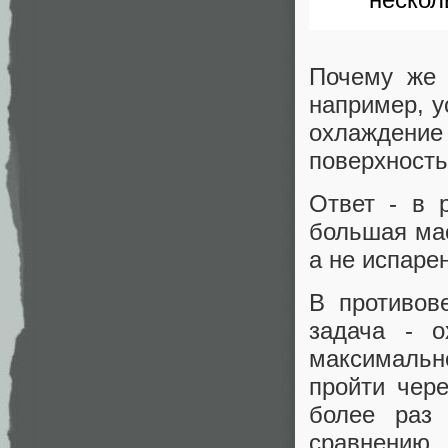
Почему же 
например, у
охлаждение
поверхность
Ответ - в 
большая мас
а не испаре
В противов
задача - о
максимальн
пройти чер
более раз
сравнению