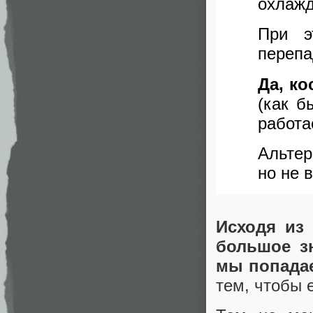
охлажд
При э
перепа
Да, к
(как б
работа
Альтер
но не 
Исходя из 
большое з
мы попадае
тем, чтобы 