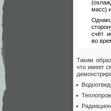
(охла
масс) 
Однак
сторо
счёт и
во вре
Таким образ
что имеет с
демонстриро
Водоотвед
Теплопров
Радиаци