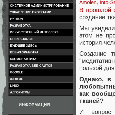
Amolen
,
Into-S
СИСТЕМНОЕ АДМИНИСТРИРОВАНИЕ
В прошлой 
УПРАВЛЕНИЕ ПРОЕКТАМИ
создание тк
PYTHON
РАЗРАБОТКА
Мы увидели,
ИСКУССТВЕННЫЙ ИНТЕЛЛЕКТ
этом не про
OPEN SOURCE
история чело
БУДУЩЕЕ ЗДЕСЬ
Создание т
ВЕБ-РАЗРАБОТКА
КОСМОНАВТИКА
"медитатив
РАЗРАБОТКА ВЕБ-САЙТОВ
пользой для
GOOGLE
Однако, в
ЖЕЛЕЗО
любопытный
LINUX
как вообщ
АЛГОРИТМЫ
тканей?
ИНФОРМАЦИЯ
И вопрос 