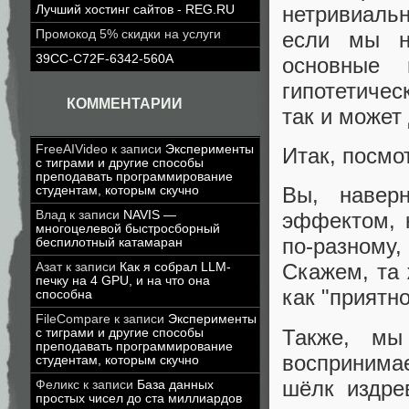
нетривиальн
Лучший хостинг сайтов - REG.RU
если мы н
Промокод 5% скидки на услуги
39CC-C72F-6342-560A
основные 
гипотетиче
КОММЕНТАРИИ
так и может
FreeAIVideo
к записи
Эксперименты
Итак, посмот
с тиграми и другие способы
преподавать программирование
Вы, наверн
студентам, которым скучно
Влад
к записи
NAVIS —
эффектом, 
многоцелевой быстросборный
по-разному
беспилотный катамаран
Скажем, та
Азат
к записи
Как я собрал LLM-
печку на 4 GPU, и на что она
как "приятн
способна
FileCompare
к записи
Эксперименты
Также, мы
с тиграми и другие способы
преподавать программирование
воспринимае
студентам, которым скучно
шёлк издре
Феликс
к записи
База данных
простых чисел до ста миллиардов