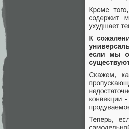
Кроме того
содержит м
ухудшает те
К сожален
универсаль
если мы о
существуют
Скажем, ка
пропускаю
недостаточ
конвекции -
продуваемо
Теперь, ес
самодельной