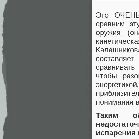
Это ОЧЕНЬ
сравним эт
оружия (о
кинетичес
Калашников
составляет
сравнивать
чтобы разо
энергетик
приблизит
понимания в
Таким о
недостат
испарения