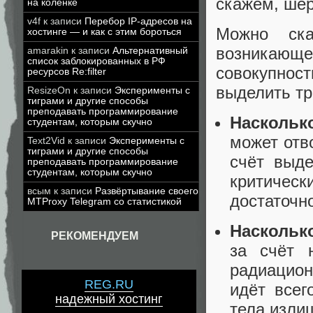
скажем, шер
на коленке
v4f
к записи
Перебор IP-адресов на
Можно ска
хостинге — и как с этим бороться
возникающ
amarakin
к записи
Альтернативный
список заблокированных в РФ
совокупнос
ресурсов Re:filter
выделить тр
ResizeOn
к записи
Эксперименты с
тиграми и другие способы
преподавать программирование
Насколько
студентам, которым скучно
может отв
Text2Vid
к записи
Эксперименты с
тиграми и другие способы
счёт выде
преподавать программирование
студентам, которым скучно
критиче
всым
к записи
Развёртывание своего
достаточно
MTProxy Telegram со статистикой
Наскольк
РЕКОМЕНДУЕМ
за счёт 
радиацион
REG.RU
идёт всег
надежный хостинг
тела изли