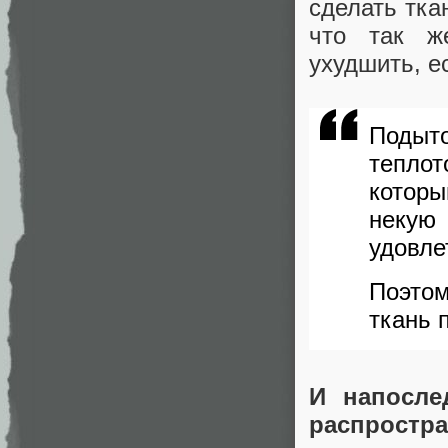
сделать тка
что так же
ухудшить, ес
Подыт
теплот
которы
некую
удовле
Поэтом
ткань 
И напосле
распростр