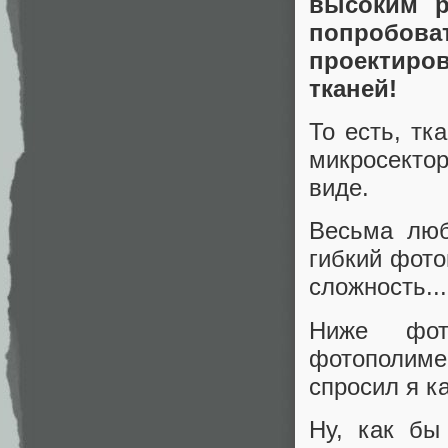
высоким р
попробоват
проектиро
тканей!
То есть, тк
микросекто
виде.
Весьма люб
гибкий фото
сложность...
Ниже фот
фотополимер
спросил я ка
Ну, как бы