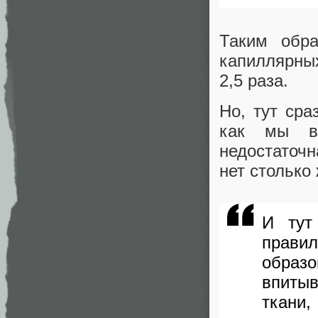
Таким обр
капиллярных
2,5 раза.
Но, тут сра
как мы вы
недостаточн
нет столько
И тут
прави
образ
впитыв
ткани