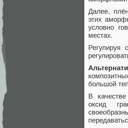
Далее, плё
этих аморф
условно го
местах.
Регулируя 
регулироват
Альтернат
композитн
большой те
В качестве
оксид гра
своеобраз
передаватьс