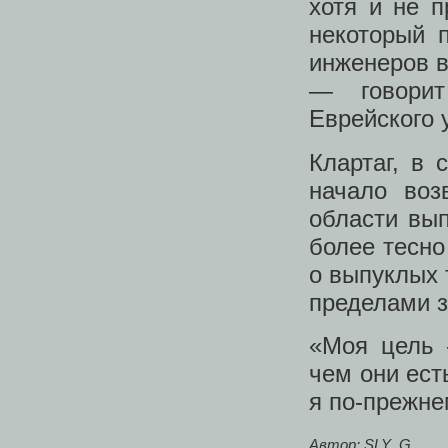
хотя и не 
некоторый 
инженеров в
— говор
Еврейского 
Клартаг, в 
начало воз
области вып
более тесно
о выпуклых 
пределами з
«Моя цель 
чем они ест
я по-прежне
Автор: SLY_G