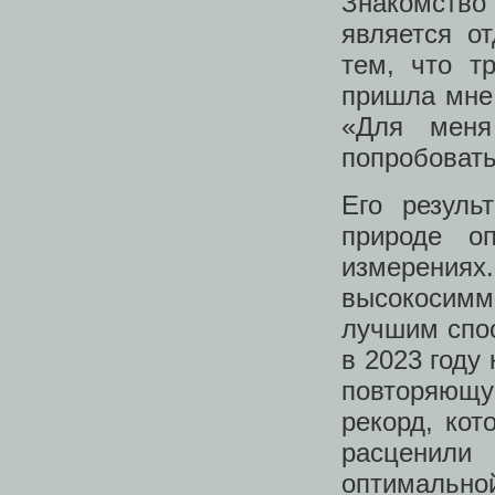
Знакомство 
является о
тем, что т
пришла мне 
«Для меня
попробовать
Его резуль
природе о
измерения
высокосимм
лучшим спо
в 2023 году
повторяющу
рекорд, ко
расценили 
оптималь