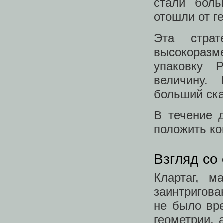
стали боль
отошли от г
Эта стра
высокоразм
упаковку 
величину.
больший ска
В течение 
положить ко
Взгляд со
Клартаг, м
заинтригова
не было вре
геометрии, 