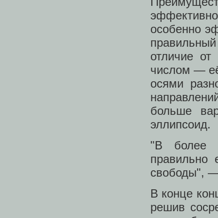
Преимущест
эффективно
особенно э
правильный 
отличие от
числом — её
осями разн
направлени
больше вар
эллипсоид.
"В более 
правильно 
свободы", —
В конце кон
решив соср