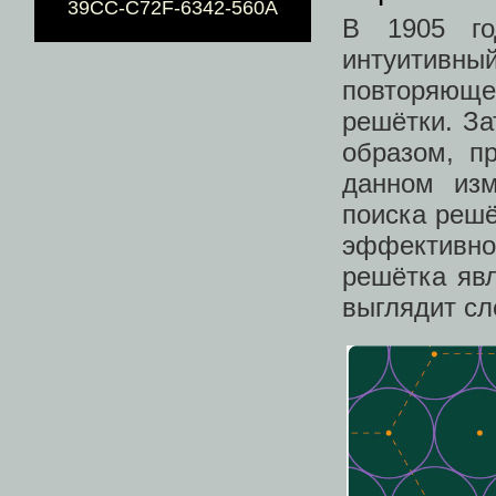
39CC-C72F-6342-560A
В 1905 го
интуитивны
повторяюще
решётки. За
образом, п
данном изм
поиска решё
эффективно
решётка явл
выглядит с