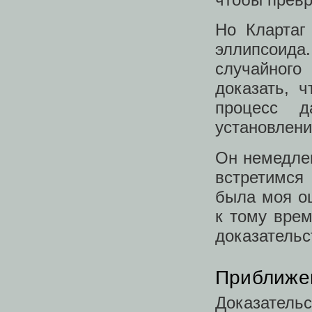
Но Клартаг
эллипсоида
случайного
доказать, ч
процесс д
установлени
Он немедлен
встретимся
была моя ош
к тому вре
доказательс
Приближен
Доказатель