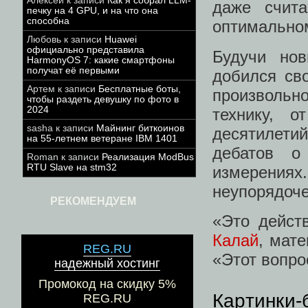
Алексей
к записи
Как я собрал LLM-
даже счита
печку на 4 GPU, и на что она
способна
оптимально
Любовь
к записи
Huawei
официально представила
Будучи нов
HarmonyOS 7: какие смартфоны
получат её первыми
добился сво
Артем
к записи
Бесплатные боты,
произвольн
чтобы раздеть девушку по фото в
2024
технику, о
sasha
к записи
Майнинг биткоинов
десятилети
на 55-летнем ветеране IBM 1401
дебатов о
Roman
к записи
Реализация ModBus
RTU Slave на stm32
измерения
неупорядоче
РЕКОМЕНДУЕМ
«Это дейст
Калай
, мат
REG.RU
«Этот вопро
надежный хостинг
Промокод на скидку 5%
Картинки-
REG.RU