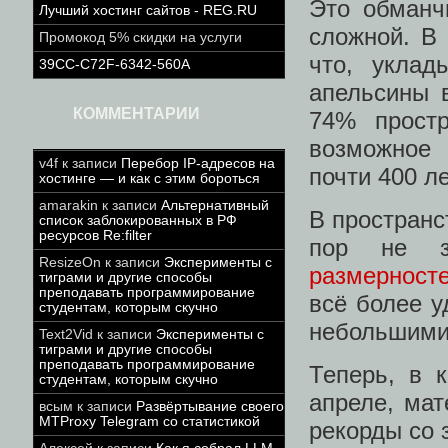
Это обманч
Лучший хостинг сайтов - REG.RU
сложной. В 
Промокод 5% скидки на услуги
что, уклад
39CC-C72F-6342-560A
апельсины 
КОММЕНТАРИИ
74% простр
возможное 
v4f
к записи
Перебор IP-адресов на
почти 400 ле
хостинге — и как с этим бороться
amarakin
к записи
Альтернативный
В пространс
список заблокированных в РФ
ресурсов Re:filter
пор не з
ResizeOn
к записи
Эксперименты с
размерносте
тиграми и другие способы
преподавать программирование
всё более у
студентам, которым скучно
небольшими 
Text2Vid
к записи
Эксперименты с
тиграми и другие способы
преподавать программирование
Теперь, в 
студентам, которым скучно
апреле, ма
всым
к записи
Развёртывание своего
MTProxy Telegram со статистикой
рекорды со 