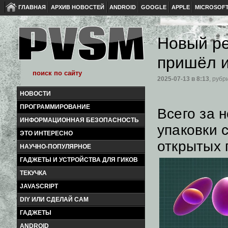
ГЛАВНАЯ
АРХИВ НОВОСТЕЙ
ANDROID
GOOGLE
APPLE
MICROSOF
Новый ре
пришёл и
2025-07-13
в 8:13
, рубр
НОВОСТИ
ПРОГРАММИРОВАНИЕ
Всего за 
ИНФОРМАЦИОННАЯ БЕЗОПАСНОСТЬ
упаковки 
ЭТО ИНТЕРЕСНО
открытых 
НАУЧНО-ПОПУЛЯРНОЕ
ГАДЖЕТЫ И УСТРОЙСТВА ДЛЯ ГИКОВ
ТЕКУЧКА
JAVASCRIPT
DIY ИЛИ СДЕЛАЙ САМ
ГАДЖЕТЫ
ANDROID