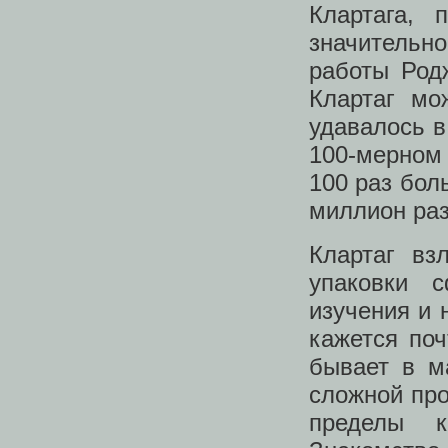
Клартага,
значительн
работы Род
Клартаг мо
удавалось в
100-мерном 
100 раз бол
миллион раз
Клартаг вз
упаковки 
изучения и 
кажется поч
бывает в м
сложной про
пределы к