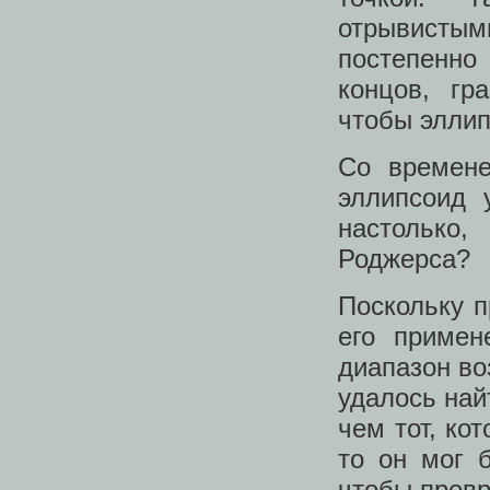
отрывист
постепенно
концов, гр
чтобы эллип
Со времене
эллипсоид 
настолько
Роджерса?
Поскольку п
его примен
диапазон во
удалось най
чем тот, ко
то он мог 
чтобы превр