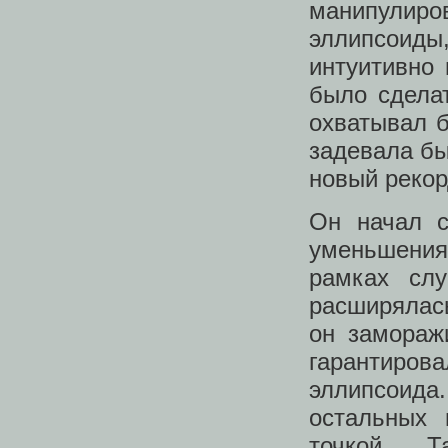
манипулир
эллипсоиды
интуитивно
было сдела
охватывал б
задевала бы
новый рекор
Он начал с
уменьшения
рамках слу
расширялась
он замораж
гарантиро
эллипсоида
остальных 
точкой. 