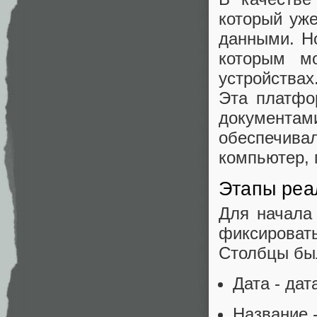
который уж
данными. Н
которым м
устройствах
Эта платфо
документа
обеспечива
компьютер, 
Этапы реа
Для начала 
фиксировать
Столбцы был
Дата - дат
Название 