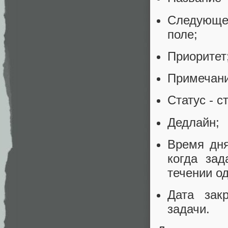
Следующе
поле;
Приоритет
Примечани
Статус - с
Дедлайн;
Время дня
когда зад
течении од
Дата зак
задачи.