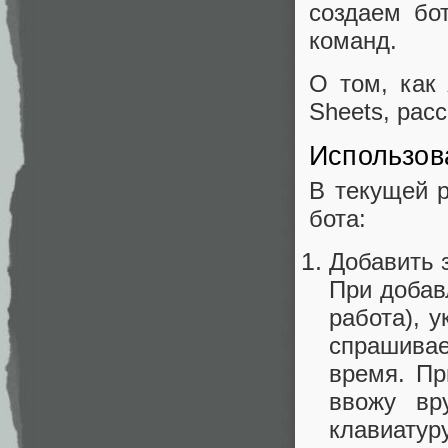
создаем бо
команд.
О том, как 
Sheets, расс
Использова
В текущей 
бота:
Добавить 
При добав
работа), 
спрашивает
время. Пр
ввожу вр
клавиатуру