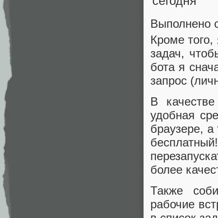
Выполнено 
Кроме того,
задач, чтоб
бота я снач
запрос (лич
В качеств
удобная сре
браузере, а
бесплатны
перезапуска
более качес
Также соб
рабочие вст
в список зад