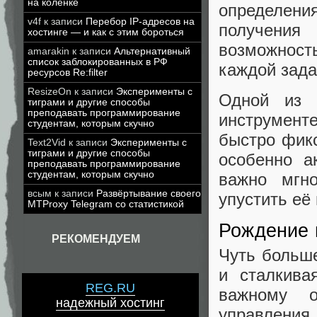
на коленке
определения
v4f
к записи
Перебор IP-адресов на
получения
хостинге — и как с этим бороться
возможност
amarakin
к записи
Альтернативный
список заблокированных в РФ
каждой зада
ресурсов Re:filter
ResizeOn
к записи
Эксперименты с
Одной из 
тиграми и другие способы
преподавать программирование
инструмент
студентам, которым скучно
быстро фикс
Text2Vid
к записи
Эксперименты с
тиграми и другие способы
особенно а
преподавать программирование
студентам, которым скучно
важно мгн
всым
к записи
Развёртывание своего
упустить её 
MTProxy Telegram со статистикой
Рождение 
РЕКОМЕНДУЕМ
Чуть больше
и сталкива
REG.RU
важному о
надежный хостинг
управления