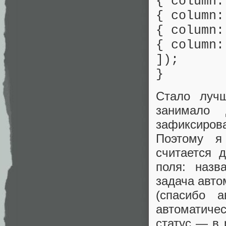
{ column:
{ column:
{ column:
{ column:
]);
}
Стало лучш
занимало 
зафиксиров
Поэтому я
считается 
поля: назв
задача авто
(спасибо а
автоматичес
статус — в 