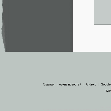
Главная
|
Архив новостей
|
Android
|
Google
Пуб
Все пра
Основными материалами сайта являются
архивные ко