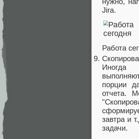
нужно, на
Jira.
Работа се
Скопирова
Иногда 
выполняют
порции д
отчета. 
"Скопиро
сформируе
завтра и 
задачи.