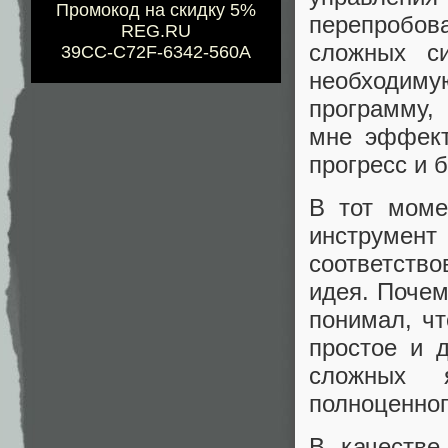
Промокод на скидку 5%
перепробова
REG.RU
сложных с
39CC-C72F-6342-560A
необходим
программу,
мне эффект
прогресс и 
В тот моме
инструмент
соответств
идея. Почем
понимал, чт
простое и 
сложных я
полноценног
В качестве