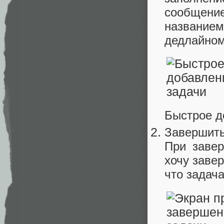
сообщение
названием
дедлайном 
Быстрое д
Завершить
При завер
хочу заве
что задач