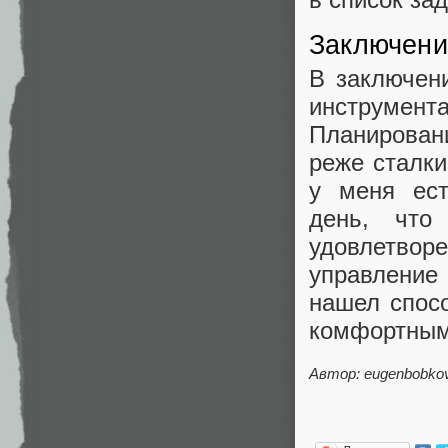
Заключени
В заключени
инструмент
Планирован
реже сталк
у меня ест
день, что
удовлетво
управление
нашел спосо
комфортным
Автор: eugenbobko