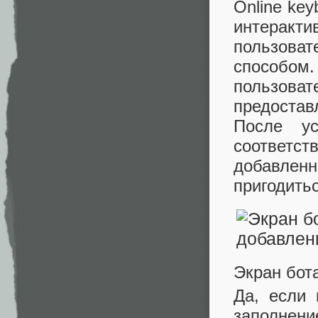
Online key
интеракт
пользоват
способом.
пользова
предостав
После ус
соответ
добавлен
пригодитьс
Экран бот
Да, если 
заполнени