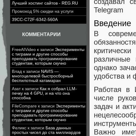
создавал с
Лучший хостинг сайтов - REG.RU
Telegram
Промокод 5% скидки на услуги
39CC-C72F-6342-560A
Введение
В соврем
КОММЕНТАРИИ
обязанностя
критически
FreeAIVideo
к записи
Эксперименты
с тиграми и другие способы
различные 
преподавать программирование
студентам, которым скучно
однако зача
Влад
к записи
NAVIS —
удобства и 
многоцелевой быстросборный
беспилотный катамаран
Работая в 
Азат
к записи
Как я собрал LLM-
печку на 4 GPU, и на что она
числе руко
способна
задач и акт
FileCompare
к записи
Эксперименты
с тиграми и другие способы
нецелесооб
преподавать программирование
студентам, которым скучно
инструменты
Феликс
к записи
База данных
Важно име
простых чисел до ста миллиардов