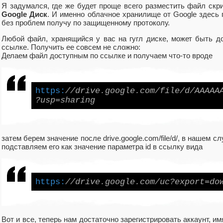
Я задумался, где же будет проще всего разместить файл скр
Google Диск
. И именно облачное хранилище от Google здесь
без проблем получу по защищенному протоколу.
Любой файл, хранящийся у вас на гугл диске, может быть д
ссылке. Получить ее совсем не сложно:
Делаем файл доступным по ссылке и получаем что-то вроде
https:
//drive.google.com/file/d/AAAAA
?usp=sharing
затем берем значение после drive.google.com/file/d/, в наш
подставляем его как значение параметра id в ссылку вида
https:
//drive.google.com/uc?export=do
Вот и все, теперь нам достаточно зарегистрировать аккаунт, им