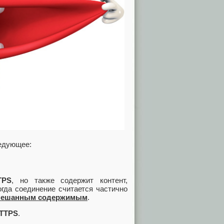
ледующее:
TPS
, но также содержит контент,
огда соединение считается частично
смешанным содержимым
.
TTPS
.