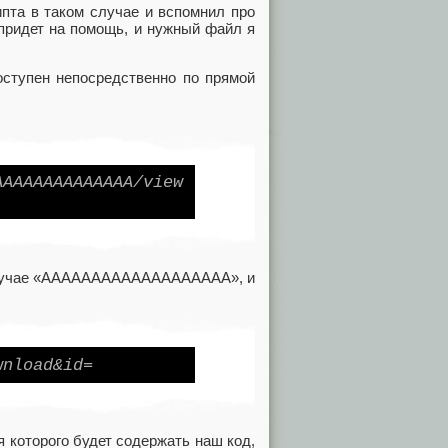
ипта в таком случае и вспомнил про
 придет на помощь, и нужный файл я
оступен непосредственно по прямой
AAAAAAAAAAAAAA/view
ем случае «AAAAAAAAAAAAAAAAAAA», и
wnload&id=
я которого будет содержать наш код,