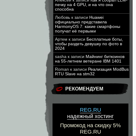
Алексей
к записи
Как я собрал LLM-
печку на 4 GPU, и на что она
способна
Любовь
к записи
Huawei
официально представила
HarmonyOS 7: какие смартфоны
получат её первыми
Артем
к записи
Бесплатные боты,
чтобы раздеть девушку по фото в
2024
sasha
к записи
Майнинг биткоинов
на 55-летнем ветеране IBM 1401
Roman
к записи
Реализация ModBus
RTU Slave на stm32
РЕКОМЕНДУЕМ
REG.RU
надежный хостинг
Промокод на скидку 5%
REG.RU