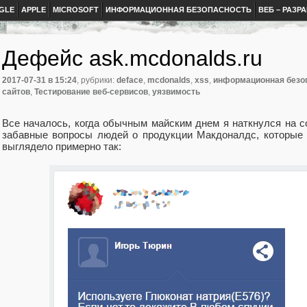
GLE
APPLE
MICROSOFT
ИНФОРМАЦИОННАЯ БЕЗОПАСНОСТЬ
ВЕБ – РАЗР
Дефейс ask.mcdonalds.ru
2017-07-31
в 15:24
, рубрики:
deface
,
mcdonalds
,
xss
,
информационная безо
сайтов
,
Тестирование веб-сервисов
,
уязвимость
Все началось, когда обычным майским днем я наткнулся на 
забавные вопросы людей о продукции Макдоналдс, которые 
выглядело примерно так: