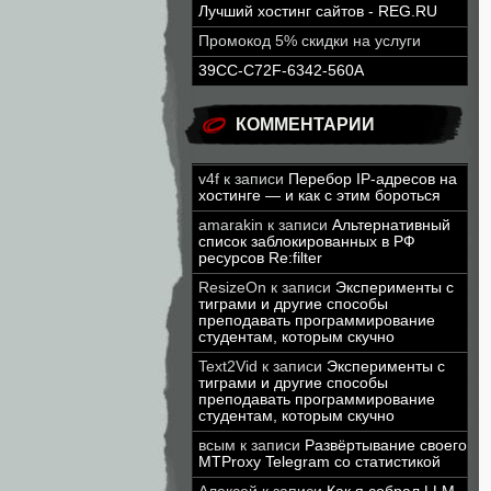
Лучший хостинг сайтов - REG.RU
Промокод 5% скидки на услуги
39CC-C72F-6342-560A
КОММЕНТАРИИ
v4f
к записи
Перебор IP-адресов на
хостинге — и как с этим бороться
amarakin
к записи
Альтернативный
список заблокированных в РФ
ресурсов Re:filter
ResizeOn
к записи
Эксперименты с
тиграми и другие способы
преподавать программирование
студентам, которым скучно
Text2Vid
к записи
Эксперименты с
тиграми и другие способы
преподавать программирование
студентам, которым скучно
всым
к записи
Развёртывание своего
MTProxy Telegram со статистикой