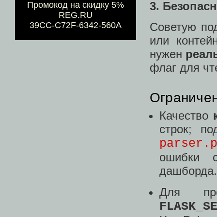
3. Безопасн
Промокод на скидку 5%
REG.RU
39CC-C72F-6342-560A
Советую под
или контей
нужен
реал
флаг для чт
Ограничен
Качество
строк; п
parser.
ошибки с
дашборда.
Для пр
FLASK_S