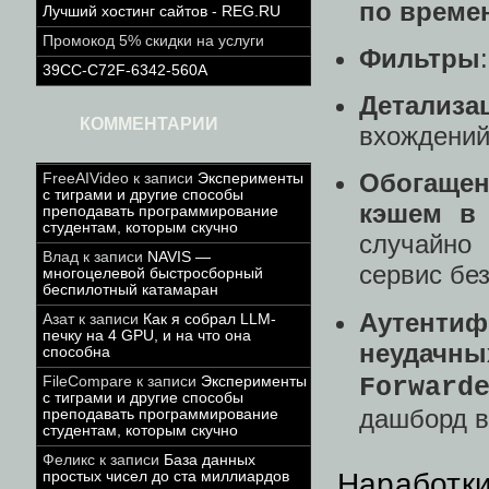
по време
Лучший хостинг сайтов - REG.RU
Промокод 5% скидки на услуги
Фильтры
39CC-C72F-6342-560A
Детализа
КОММЕНТАРИИ
вхождений,
Обогащен
FreeAIVideo
к записи
Эксперименты
с тиграми и другие способы
кэшем в
преподавать программирование
студентам, которым скучно
случайно
Влад
к записи
NAVIS —
сервис бе
многоцелевой быстросборный
беспилотный катамаран
Аутентиф
Азат
к записи
Как я собрал LLM-
печку на 4 GPU, и на что она
неудачны
способна
Forward
FileCompare
к записи
Эксперименты
с тиграми и другие способы
дашборд ви
преподавать программирование
студентам, которым скучно
Феликс
к записи
База данных
Наработки
простых чисел до ста миллиардов