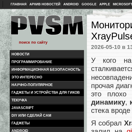
ГЛАВНАЯ
АРХИВ НОВОСТЕЙ
ANDROID
GOOGLE
APPLE
MICROSOF
Мониторин
XrayPuls
2026-05-10
в 1
НОВОСТИ
У кого на
ПРОГРАММИРОВАНИЕ
сталкивает
ИНФОРМАЦИОННАЯ БЕЗОПАСНОСТЬ
несовпаден
ЭТО ИНТЕРЕСНО
прочая диаг
НАУЧНО-ПОПУЛЯРНОЕ
это плохо 
ГАДЖЕТЫ И УСТРОЙСТВА ДЛЯ ГИКОВ
динамику
,
ТЕКУЧКА
JAVASCRIPT
стека врод
DIY ИЛИ СДЕЛАЙ САМ
Я собрал
Xr
ГАДЖЕТЫ
залил на
g
ANDROID