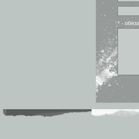
* - обя