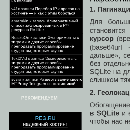
на коленке
1. Пагинац
v4f
к записи
Перебор IP-адресов на
хостинге — и как с этим бороться
Для больш
amarakin
к записи
Альтернативный
список заблокированных в РФ
становится
ресурсов Re:filter
курсор
(вр
ResizeOn
к записи
Эксперименты с
тиграми и другие способы
(base64ur
преподавать программирование
студентам, которым скучно
дальше», се
Text2Vid
к записи
Эксперименты с
без отдельн
тиграми и другие способы
преподавать программирование
SQLite на д
студентам, которым скучно
слишком тяж
всым
к записи
Развёртывание своего
MTProxy Telegram со статистикой
2. Геолока
РЕКОМЕНДУЕМ
Обогащение
в SQLite
и 
REG.RU
чтобы нас н
надежный хостинг