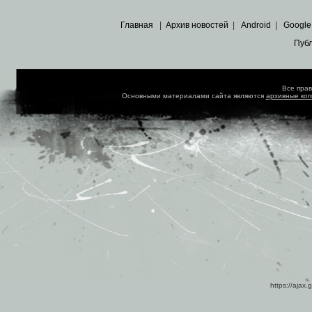
Главная
|
Архив новостей
|
Android
|
Google
Пуб
Все пра
Основными материалами сайта являются
архивные ко
https://ajax.