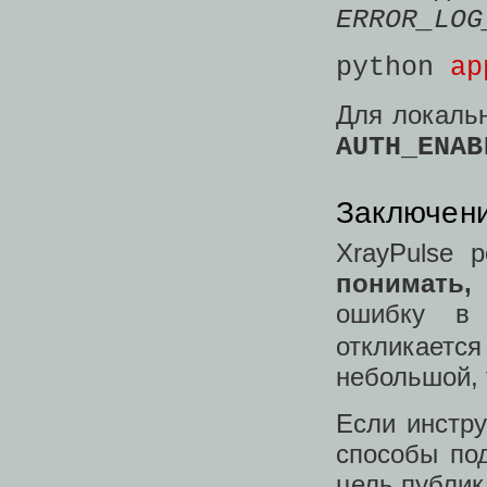
ERROR_LOG
python
ap
Для локаль
AUTH_ENAB
Заключен
XrayPulse 
понимать,
ошибку в 
откликается
небольшой, 
Если инстр
способы по
цель публи