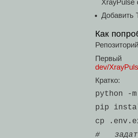
XrayPulse
Добавить T
Как попро
Репозитори
Первый 
dev/XrayPuls
Кратко:
python -m
pip insta
cp .env.e
# задат