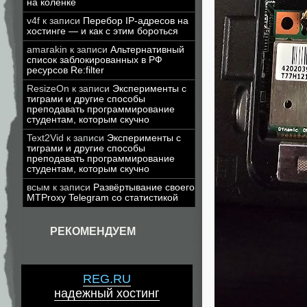
на коленке
v4f
к записи
Перебор IP-адресов на
хостинге — и как с этим бороться
amarakin
к записи
Альтернативный
список заблокированных в РФ
ресурсов Re:filter
ResizeOn
к записи
Эксперименты с
тиграми и другие способы
преподавать программирование
студентам, которым скучно
Text2Vid
к записи
Эксперименты с
тиграми и другие способы
преподавать программирование
студентам, которым скучно
всым
к записи
Развёртывание своего
MTProxy Telegram со статистикой
РЕКОМЕНДУЕМ
REG.RU
надежный хостинг