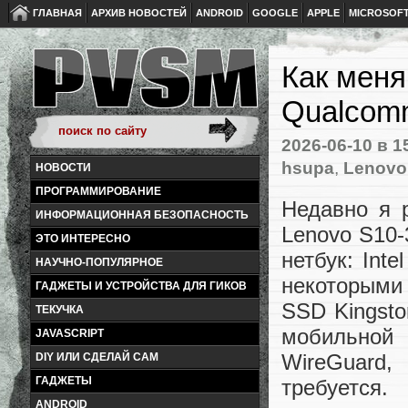
ГЛАВНАЯ
АРХИВ НОВОСТЕЙ
ANDROID
GOOGLE
APPLE
MICROSOF
Как меня
Qualcomm
2026-06-10
в 1
hsupa
,
Lenovo
НОВОСТИ
ПРОГРАММИРОВАНИЕ
Недавно я 
ИНФОРМАЦИОННАЯ БЕЗОПАСНОСТЬ
Lenovo S10-
ЭТО ИНТЕРЕСНО
нетбук: Int
НАУЧНО-ПОПУЛЯРНОЕ
некоторыми
ГАДЖЕТЫ И УСТРОЙСТВА ДЛЯ ГИКОВ
SSD Kingsto
ТЕКУЧКА
мобильной
JAVASCRIPT
WireGuard,
DIY ИЛИ СДЕЛАЙ САМ
ГАДЖЕТЫ
требуется.
ANDROID