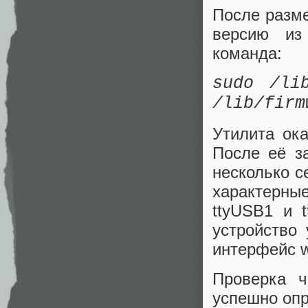
После разме
версию из
команда:
sudo /li
/lib/firm
Утилита ок
После её з
несколько с
характерны
ttyUSB1 и 
устройство
интерфейс 
Проверка ч
успешно опр