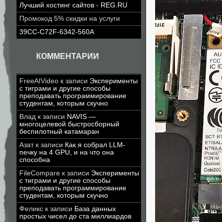
Лучший хостинг сайтов - REG.RU
Промокод 5% скидки на услуги
39CC-C72F-6342-560A
КОММЕНТАРИИ
FreeAIVideo
к записи
Эксперименты
с тиграми и другие способы
преподавать программирование
студентам, которым скучно
Влад
к записи
NAVIS —
многоцелевой быстросборный
беспилотный катамаран
Азат
к записи
Как я собрал LLM-
печку на 4 GPU, и на что она
способна
FileCompare
к записи
Эксперименты
с тиграми и другие способы
преподавать программирование
студентам, которым скучно
Феликс
к записи
База данных
простых чисел до ста миллиардов