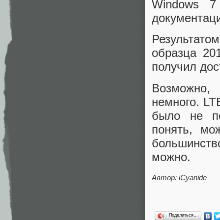
Windows 7 
документаци
Результато
образца 20
получил дос
Возможно, 
немного. LT
было не п
понять, мо
большинств
можно.
Автор:
iCyanide
Поделиться…