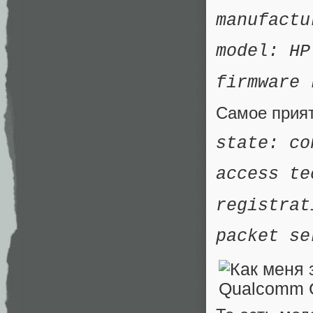
manufactu
model: HP
firmware 
Самое прия
state: co
access te
registrat
packet se