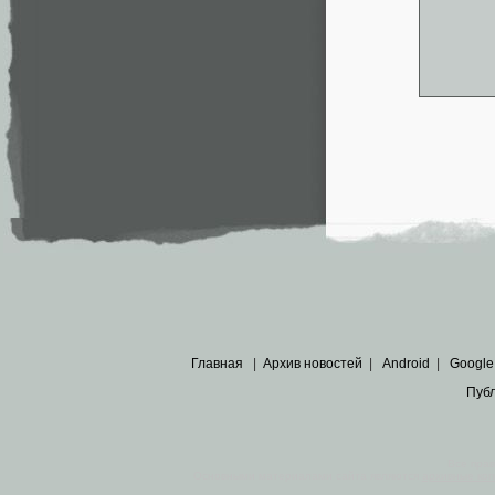
Главная
|
Архив новостей
|
Android
|
Google
Пуб
Все пра
Основными материалами сайта являются
архивные ко