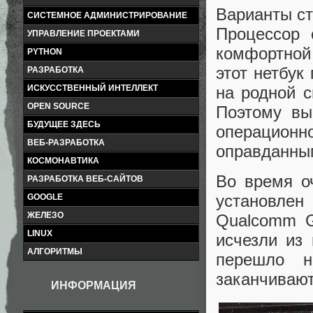
Варианты ст
СИСТЕМНОЕ АДМИНИСТРИРОВАНИЕ
Процессор 
УПРАВЛЕНИЕ ПРОЕКТАМИ
комфортной 
PYTHON
этот нетбук
РАЗРАБОТКА
на родной с
ИСКУССТВЕННЫЙ ИНТЕЛЛЕКТ
OPEN SOURCE
Поэтому вы
БУДУЩЕЕ ЗДЕСЬ
операцио
ВЕБ-РАЗРАБОТКА
оправданны
КОСМОНАВТИКА
Во время о
РАЗРАБОТКА ВЕБ-САЙТОВ
установлен
GOOGLE
ЖЕЛЕЗО
Qualcomm G
LINUX
исчезли из
АЛГОРИТМЫ
перешло 
заканчивают
ИНФОРМАЦИЯ