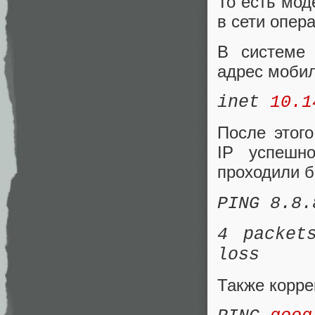
То есть мод
в сети опер
В системе 
адрес мобил
inet
10.1
После этог
IP успешно
проходили б
PING 8.8.
4 packet
loss
Также корре