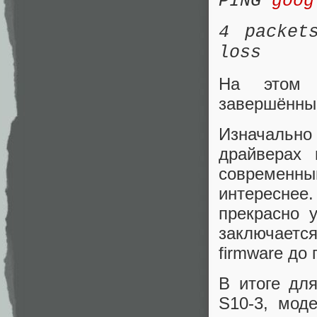
PING
goog
4 packet
loss
На этом 
завершённы
Изначально 
драйверах 
современны
интереснее
прекрасно 
заключаетс
firmware до
В итоге дл
S10-3, мод