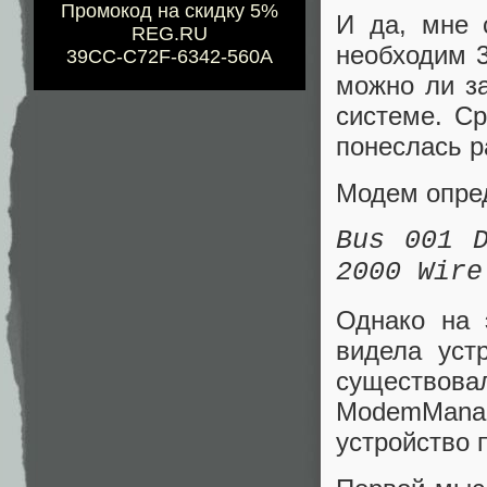
Промокод на скидку 5%
И да, мне 
REG.RU
необходим 3
39CC-C72F-6342-560A
можно ли за
системе. Ср
понеслась р
Модем опред
Bus 001 
2000 Wire
Однако на 
видела уст
существовал
ModemMana
устройство 