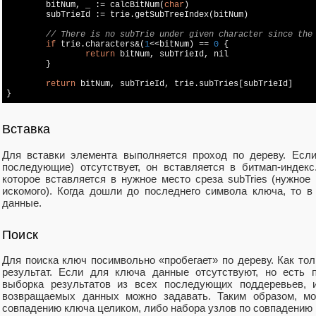
	bitNum, _ := calcBitNum(
char
)

	subTrieId := trie.getSubTreeIndex(bitNum)

// There is no subTrie under given character since the
if
 trie.characters&(
1
<<bitNum) == 
0
 {

return
 bitNum, subTrieId, 
nil
	}

return
 bitNum, subTrieId, trie.subTries[subTrieId]

}
Вставка
Для вставки элемента выполняется проход по дереву. Если
последующие) отсутствует, он вставляется в битмап-индек
которое вставляется в нужное место среза subTries (нужное
искомого). Когда дошли до последнего символа ключа, то 
данные.
Поиск
Для поиска ключ посимвольно «пробегает» по дереву. Как тол
результат. Если для ключа данные отсутствуют, но есть 
выборка результатов из всех последующих поддеревьев,
возвращаемых данных можно задавать. Таким образом, мо
совпадению ключа целиком, либо набора узлов по совпадению