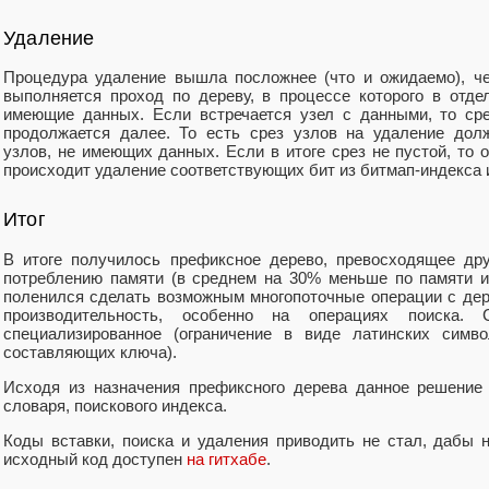
Удаление
Процедура удаление вышла посложнее (что и ожидаемо), ч
выполняется проход по дереву, в процессе которого в отд
имеющие данных. Если встречается узел с данными, то сре
продолжается далее. То есть срез узлов на удаление дол
узлов, не имеющих данных. Если в итоге срез не пустой, то 
происходит удаление соответствующих бит из битмап-индекса 
Итог
В итоге получилось префиксное дерево, превосходящее дру
потреблению памяти (в среднем на 30% меньше по памяти и
поленился сделать возможным многопоточные операции с дер
производительность, особенно на операциях поиска.
специализированное (ограничение в виде латинских симв
составляющих ключа).
Исходя из назначения префиксного дерева данное решение
словаря, поискового индекса.
Коды вставки, поиска и удаления приводить не стал, дабы н
исходный код доступен
на гитхабе
.