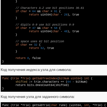
	}

// Characters A-Z use bit positions 36-61
if
char
 > 
64
 && 
char
 < 
91
 {

return
 uint64(
char
 - 
29
), 
true
	}

// digits 0-9 use bit positions 0-9
if
char
 > 
47
 && 
char
 < 
58
 {

return
 uint64(
char
 - 
48
), 
true
	}

// space uses 62 bit position
if
char
 == 
32
 {

return
62
, 
true
	}

return
0
, 
false
}
Код получения индекса узла для символа:
func
 (
trie
 *
Trie
) 
getSubTreeIndex
(
bitNum
uint64
) 
int
 {

shifted 
:= trie.characters << (
64
 - bitNum)

	return bits.
OnesCount64
(shifted)

}
Код получения узла для заданного символа:
func (trie *Trie) getSubTrie(
char
 rune) (uint64, 
int
, *Trie) {
