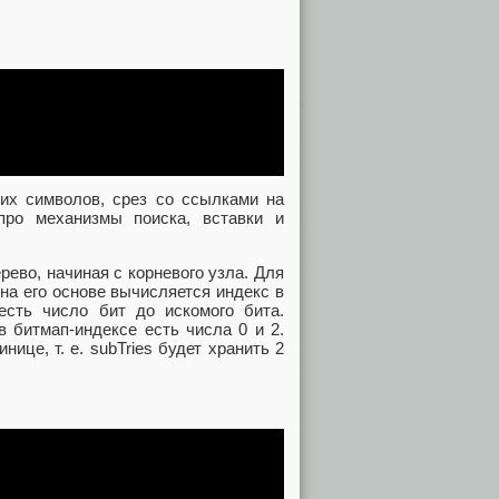
их символов, срез со ссылками на
про механизмы поиска, вставки и
ево, начиная с корневого узла. Для
 на его основе вычисляется индекс в
 есть число бит до искомого бита.
 в битмап-индексе есть числа 0 и 2.
ице, т. е. subTries будет хранить 2