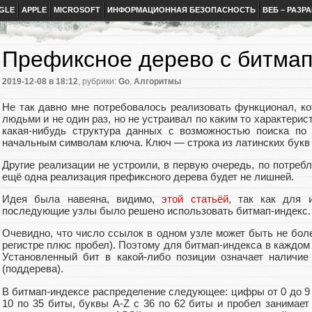
GLE
APPLE
MICROSOFT
ИНФОРМАЦИОННАЯ БЕЗОПАСНОСТЬ
ВЕБ – РАЗР
Префиксное дерево с битма
2019-12-08
в 18:12
, рубрики:
Go
,
Алгоритмы
Не так давно мне потребовалось реализовать функционал, к
людьми и не один раз, но не устраивал по каким то характери
какая-нибудь структура данных с возможностью поиска по
начальным символам ключа. Ключ — строка из латинских букв 
Другие реализации не устроили, в первую очередь, по потреб
ещё одна реализация префиксного дерева будет не лишней.
Идея была навеяна, видимо,
этой статьёй
, так как для 
последующие узлы было решено использовать битмап-индекс.
Очевидно, что число ссылок в одном узле может быть не боле
регистре плюс пробел). Поэтому для битмап-индекса в каждом 
Установленный бит в какой-либо позиции означает наличие
(поддерева).
В битмап-индексе распределение следующее: цифры от 0 до 9 з
10 по 35 биты, буквы A-Z с 36 по 62 биты и пробел занимает