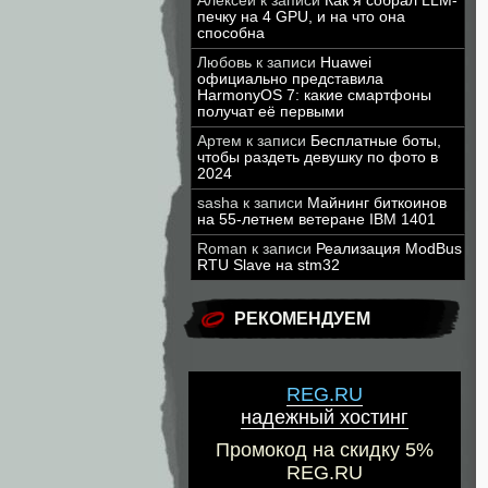
Алексей
к записи
Как я собрал LLM-
печку на 4 GPU, и на что она
способна
Любовь
к записи
Huawei
официально представила
HarmonyOS 7: какие смартфоны
получат её первыми
Артем
к записи
Бесплатные боты,
чтобы раздеть девушку по фото в
2024
sasha
к записи
Майнинг биткоинов
на 55-летнем ветеране IBM 1401
Roman
к записи
Реализация ModBus
RTU Slave на stm32
РЕКОМЕНДУЕМ
REG.RU
надежный хостинг
Промокод на скидку 5%
REG.RU