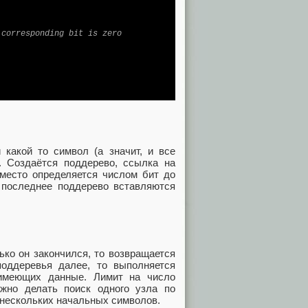
 corresponding bit is zero
 какой то символ (а значит, и все
с. Создаётся поддерево, ссылка на
 место определяется числом бит до
в последнее поддерево вставляются
ько он закончился, то возвращается
поддеревья далее, то выполняется
 имеющих данные. Лимит на число
жно делать поиск одного узла по
 нескольких начальных символов.