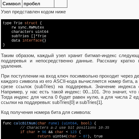
Символ
пробел
Узел представлен кодом ниже
type Trie 
struct
 {

    rw sync.RWMutex

    characters uint64

    subTries []*Trie

    data 
interface
{}

}
Таким образом, каждый узел хранит битмап-индекс следующ
поддеревья и непосредственно данные. Расскажу кратко 
удаления.
При поступлении на вход ключ посимвольно проходит через дер
каждого символа из его ASCII-кода вычисляется номер бита, а
срезе ссылок (subTries) на поддеревья. Значение индекса
Например, у нас есть такой индекс: 00...101. Это значит, что
Тогда индекс для числа 0 будет равен нулю, а для числа 2 един
ссылки на поддеревья: subTries[0] и subTries[1].
Код получения номера бита для символа:
func 
calcBitNum
(
char
 rune)
(uint64, 
bool
)
{

// Characters a-z use bit positions 10-35
if
char
 > 
96
 && 
char
 < 
123
 {

return
 uint64(
char
 - 
87
), 
true