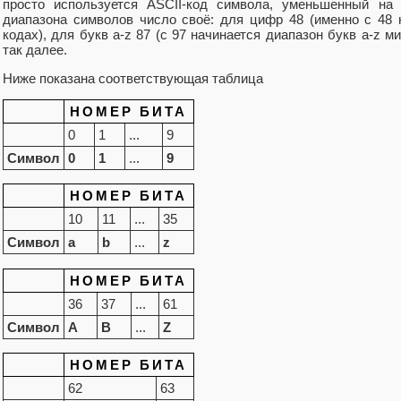
просто используется ASCII-код символа, уменьшенный на 
диапазона символов число своё: для цифр 48 (именно с 48 
кодах), для букв a-z 87 (с 97 начинается диапазон букв a-z 
так далее.
Ниже показана соответствующая таблица
НОМЕР БИТА
0
1
...
9
Символ
0
1
...
9
НОМЕР БИТА
10
11
...
35
Символ
a
b
...
z
НОМЕР БИТА
36
37
...
61
Символ
A
B
...
Z
НОМЕР БИТА
62
63