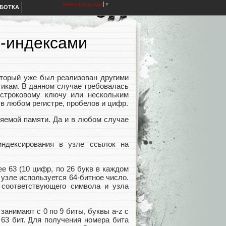
Select Language
▼
АБОТКА
п-индексами
оторый уже был реализован другими
стикам. В данном случае требовалась
 строковому ключу или нескольким
в любом регистре, пробелов и цифр.
ляемой памяти. Да и в любом случае
индексирования в узле ссылок на
е 63 (10 цифр, по 26 букв в каждом
узле используется 64-битное число.
 соответствующего символа и узла
анимают с 0 по 9 биты, буквы a-z с
 63 бит. Для получения номера бита