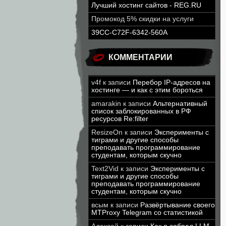
Лучший хостинг сайтов - REG.RU
Промокод 5% скидки на услуги
39CC-C72F-6342-560A
КОММЕНТАРИИ
v4f
к записи
Перебор IP-адресов на
хостинге — и как с этим бороться
amarakin
к записи
Альтернативный
список заблокированных в РФ
ресурсов Re:filter
ResizeOn
к записи
Эксперименты с
тиграми и другие способы
преподавать программирование
студентам, которым скучно
Text2Vid
к записи
Эксперименты с
тиграми и другие способы
преподавать программирование
студентам, которым скучно
всым
к записи
Развёртывание своего
MTProxy Telegram со статистикой