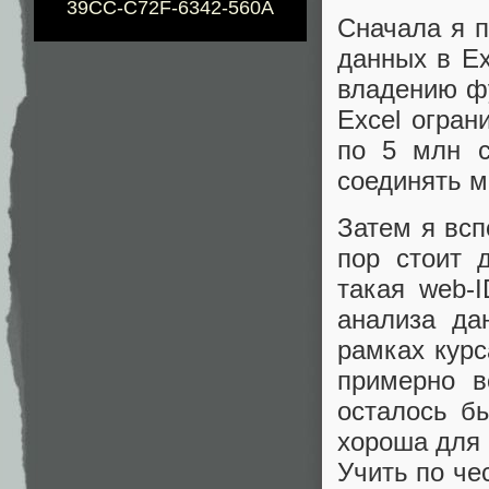
39CC-C72F-6342-560A
Сначала я п
данных в Ex
владению фу
Excel огран
по 5 млн с
соединять м
Затем я всп
пор стоит д
такая web-
анализа да
рамках курс
примерно в
осталось б
хороша для
Учить по че