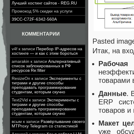
Лучший хостинг сайтов - REG.RU
Промокод 5% скидки на услуги
39CC-C72F-6342-560A
КОММЕНТАРИИ
Pasted imag
v4f
к записи
Перебор IP-адресов на
Итак, на вх
хостинге — и как с этим бороться
amarakin
к записи
Альтернативный
Рабочая 
список заблокированных в РФ
неэффект
ресурсов Re:filter
ResizeOn
к записи
Эксперименты с
товарами 
тиграми и другие способы
преподавать программирование
Данные
. 
студентам, которым скучно
ERP сист
Text2Vid
к записи
Эксперименты с
тиграми и другие способы
товаров и 
преподавать программирование
студентам, которым скучно
Макет це
всым
к записи
Развёртывание своего
MTProxy Telegram со статистикой
уже обсу