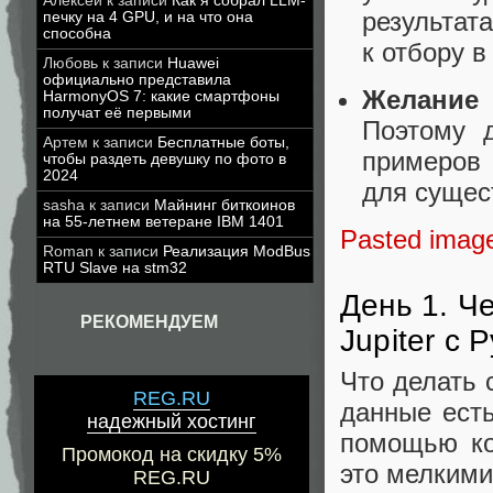
Алексей
к записи
Как я собрал LLM-
результата
печку на 4 GPU, и на что она
способна
к отбору в
Любовь
к записи
Huawei
официально представила
Желание 
HarmonyOS 7: какие смартфоны
получат её первыми
Поэтому 
Артем
к записи
Бесплатные боты,
примеров 
чтобы раздеть девушку по фото в
2024
для сущес
sasha
к записи
Майнинг биткоинов
на 55-летнем ветеране IBM 1401
Pasted imag
Roman
к записи
Реализация ModBus
RTU Slave на stm32
День 1. Ч
РЕКОМЕНДУЕМ
Jupiter c
Что делать 
REG.RU
данные есть
надежный хостинг
помощью ко
Промокод на скидку 5%
это мелкими
REG.RU