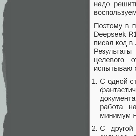
надо решит
воспользуе
Поэтому в 
Deepseek R1
писал код в J
Результаты
целевого 
испытываю 
С одной с
фантастич
документац
работа н
минимум н
С другой