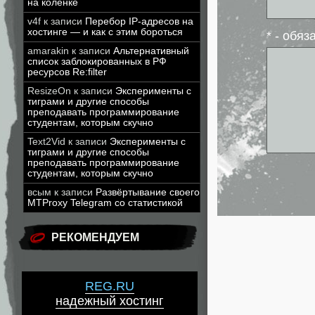
на коленке
v4f
к записи
Перебор IP-адресов на
хостинге — и как с этим бороться
* - обя
amarakin
к записи
Альтернативный
список заблокированных в РФ
ресурсов Re:filter
ResizeOn
к записи
Эксперименты с
тиграми и другие способы
преподавать программирование
студентам, которым скучно
Text2Vid
к записи
Эксперименты с
тиграми и другие способы
преподавать программирование
студентам, которым скучно
всым
к записи
Развёртывание своего
MTProxy Telegram со статистикой
РЕКОМЕНДУЕМ
REG.RU
надежный хостинг