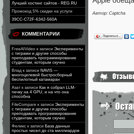
Apple обеща
Лучший хостинг сайтов - REG.RU
Промокод 5% скидки на услуги
Автор: Captcha
39CC-C72F-6342-560A
КОММЕНТАРИИ
Поделиться…
FreeAIVideo
к записи
Эксперименты
с тиграми и другие способы
преподавать программирование
студентам, которым скучно
Влад
к записи
NAVIS —
многоцелевой быстросборный
беспилотный катамаран
Азат
к записи
Как я собрал LLM-
печку на 4 GPU, и на что она
способна
FileCompare
к записи
Эксперименты
с тиграми и другие способы
преподавать программирование
студентам, которым скучно
Феликс
к записи
База данных
простых чисел до ста миллиардов