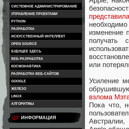
Apple, нак
СИСТЕМНОЕ АДМИНИСТРИРОВАНИЕ
безопасно
УПРАВЛЕНИЕ ПРОЕКТАМИ
представил
PYTHON
необходим
РАЗРАБОТКА
изменение 
ИСКУССТВЕННЫЙ ИНТЕЛЛЕКТ
получать 
OPEN SOURCE
использо
БУДУЩЕЕ ЗДЕСЬ
восстановле
ВЕБ-РАЗРАБОТКА
или потерял
КОСМОНАВТИКА
РАЗРАБОТКА ВЕБ-САЙТОВ
Усиление ме
GOOGLE
обрушившую
ЖЕЛЕЗО
взлома Мэт
LINUX
Пока что, 
АЛГОРИТМЫ
пользовате
ИНФОРМАЦИЯ
Австралии,