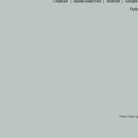
Главная
|
Архив новостей
|
Android
|
Google
Пуб
Все пра
Основными материалами сайта являются
архивные ко
https://ajax.