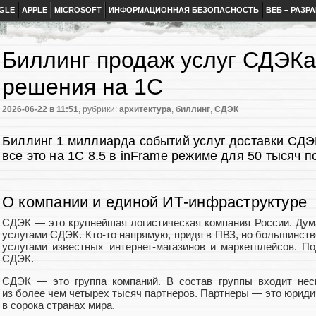
GLE
APPLE
MICROSOFT
ИНФОРМАЦИОННАЯ БЕЗОПАСНОСТЬ
ВЕБ – РАЗР
Биллинг продаж услуг СДЭКа
решения на 1С
2026-06-22
в 11:51
, рубрики:
архитектура
,
биллинг
,
СДЭК
Биллинг 1 миллиарда событий услуг доставки СДЭК
все это на 1С 8.5 в inFrame режиме для 50 тысяч п
О компании и единой ИТ‑инфраструктуре
СДЭК — это крупнейшая логистическая компания России. Дума
услугами СДЭК. Кто‑то напрямую, придя в ПВЗ, но большинст
услугами известных интернет‑магазинов и маркетплейсов. П
СДЭК.
СДЭК — это группа компаний. В состав группы входит нес
из более чем четырех тысяч партнеров. Партнеры — это юрид
в сорока странах мира.