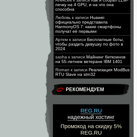
Алексей
к записи
Как я собрал LLM-
печку на 4 GPU, и на что она
способна
Любовь
к записи
Huawei
официально представила
HarmonyOS 7: какие смартфоны
получат её первыми
Артем
к записи
Бесплатные боты,
чтобы раздеть девушку по фото в
2024
sasha
к записи
Майнинг биткоинов
на 55-летнем ветеране IBM 1401
Roman
к записи
Реализация ModBus
RTU Slave на stm32
РЕКОМЕНДУЕМ
REG.RU
надежный хостинг
Промокод на скидку 5%
REG.RU