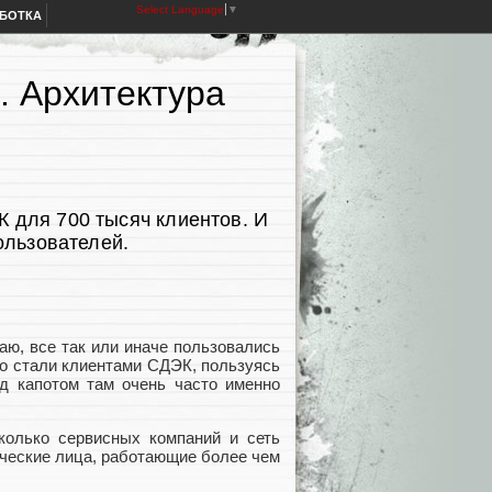
Select Language
▼
АБОТКА
. Архитектура
 для 700 тысяч клиентов. И
ользователей.
ю, все так или иначе пользовались
во стали клиентами СДЭК, пользуясь
од капотом там очень часто именно
колько сервисных компаний и сеть
ические лица, работающие более чем