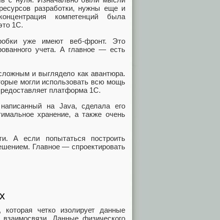
 ресурсов разработки, нужны еще и
концентрация компетенций была
это 1С.
обки уже имеют веб‑фронт. Это
рованного учета. А главное — есть
сложным и выглядело как авантюра.
оторые могли использовать всю мощь
 предоставляет платформа 1С.
написанный на Java, сделала его
тимальное хранение, а также очень
ти. А если попытаться построить
ешением. Главное — спроектировать
х
 которая четко изолирует данные
и взаимосвязи. Данные физического