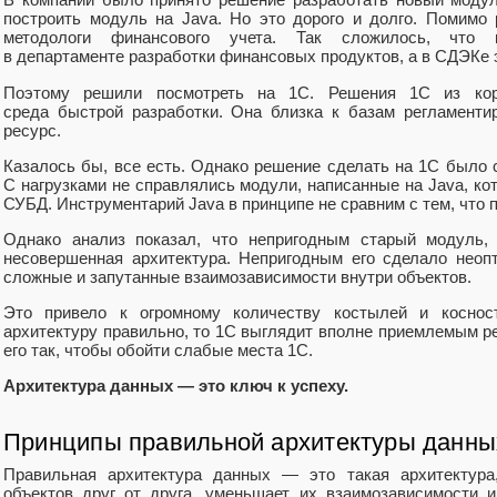
построить модуль на Java. Но это дорого и долго. Помимо
методологи финансового учета. Так сложилось, что 
в департаменте разработки финансовых продуктов, а в СДЭКе 
Поэтому решили посмотреть на 1С. Решения 1С из кор
среда быстрой разработки. Она близка к базам регламенти
ресурс.
Казалось бы, все есть. Однако решение сделать на 1С было 
С нагрузками не справлялись модули, написанные на Java, к
СУБД. Инструментарий Java в принципе не сравним с тем, что
Однако анализ показал, что непригодным старый модуль, 
несовершенная архитектура. Непригодным его сделало неоп
сложные и запутанные взаимозависимости внутри объектов.
Это привело к огромному количеству костылей и коснос
архитектуру правильно, то 1С выглядит вполне приемлемым р
его так, чтобы обойти слабые места 1С.
Архитектура данных — это ключ к успеху.
Принципы правильной архитектуры данны
Правильная архитектура данных — это такая архитектура,
объектов друг от друга, уменьшает их взаимозависимости 