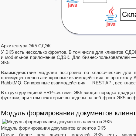
Архитектура ЭК5 СДЭК
У ЭК5 есть несколько фронтов. В том числе для клиентов СДЭК
и мобильное приложение СДЭК. Для бизнес‑пользователей —
ЭК5.
Взаимодействие модулей построено по классической для п
преимущественно асинхронные взаимодействия по протоколу A
RabbitMQ. Синхронные взаимодействия — REST API, все класс
В структуру единой ERP‑системы ЭК5 входит порядка двадцат
функции, при этом некоторые выведены на веб‑фронт ЭК5 во 
Модуль формирования документов клиен
Модуль формирования документов клиентов ЭК5
Среди более чем двухсот модулей ЭК5 есть модуль