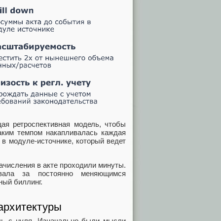
щая ретроспективная модель, чтобы
каким темпом накапливалась каждая
я в модуле‑источнике, который ведет
ачисления в акте проходили минуты.
вала за постоянно меняющимся
ный биллинг.
архитектуры
ль с нуля. Изначально были мысли