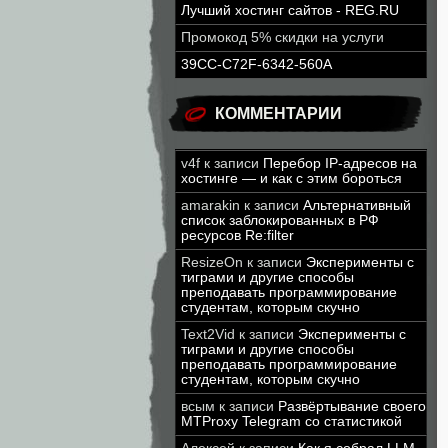
Лучший хостинг сайтов - REG.RU
Промокод 5% скидки на услуги
39CC-C72F-6342-560A
КОММЕНТАРИИ
v4f
к записи
Перебор IP-адресов на
хостинге — и как с этим бороться
amarakin
к записи
Альтернативный
список заблокированных в РФ
ресурсов Re:filter
ResizeOn
к записи
Эксперименты с
тиграми и другие способы
преподавать программирование
студентам, которым скучно
Text2Vid
к записи
Эксперименты с
тиграми и другие способы
преподавать программирование
студентам, которым скучно
всым
к записи
Развёртывание своего
MTProxy Telegram со статистикой