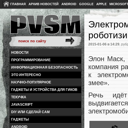
ГЛАВНАЯ
АРХИВ НОВОСТЕЙ
ANDROID
GOOGLE
APPLE
MICROSOF
Электром
роботизи
2015-01-06
в 14:29
, руб
НОВОСТИ
Элон Маск, 
ПРОГРАММИРОВАНИЕ
компания ра
ИНФОРМАЦИОННАЯ БЕЗОПАСНОСТЬ
к электром
ЭТО ИНТЕРЕСНО
змее».
НАУЧНО-ПОПУЛЯРНОЕ
ГАДЖЕТЫ И УСТРОЙСТВА ДЛЯ ГИКОВ
Речь идёт
ТЕКУЧКА
выдвигаетс
JAVASCRIPT
электромоби
DIY ИЛИ СДЕЛАЙ САМ
ГАДЖЕТЫ
ANDROID