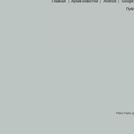
Главная
|
Архив новостей
|
Android
|
Google
Пуб
Все пра
Основными материалами сайта являются
архивные ко
https://ajax.