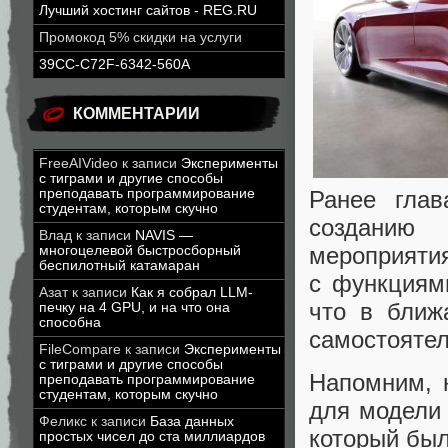
Лучший хостинг сайтов - REG.RU
Промокод 5% скидки на услуги
39CC-C72F-6342-560A
КОММЕНТАРИИ
FreeAIVideo
к записи
Эксперименты
с тиграми и другие способы
преподавать программирование
Ранее глав
студентам, которым скучно
созданию
Влад
к записи
NAVIS —
мероприятия
многоцелевой быстросборный
беспилотный катамаран
с функциям
Азат
к записи
Как я собрал LLM-
что в ближ
печку на 4 GPU, и на что она
способна
самостоятел
FileCompare
к записи
Эксперименты
с тиграми и другие способы
Напомним, 
преподавать программирование
студентам, которым скучно
для модели 
Феликс
к записи
База данных
который был
простых чисел до ста миллиардов