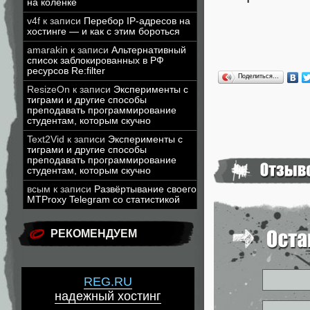
на коленке
v4f
к записи
Перебор IP-адресов на
хостинге — и как с этим бороться
amarakin
к записи
Альтернативный
список заблокированных в РФ
ресурсов Re:filter
Поделиться…
ResizeOn
к записи
Эксперименты с
тиграми и другие способы
преподавать программирование
студентам, которым скучно
Text2Vid
к записи
Эксперименты с
тиграми и другие способы
преподавать программирование
студентам, которым скучно
всым
к записи
Развёртывание своего
MTProxy Telegram со статистикой
РЕКОМЕНДУЕМ
REG.RU
надежный хостинг