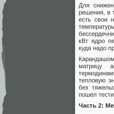
Для снижен
решения, в 
есть свои 
температу
бессердечни
кВт ядро пе
куда надо п
Карандашо
матрицу а
термодина
тепловую эн
без тяжелы
пошел тести
Часть 2: М