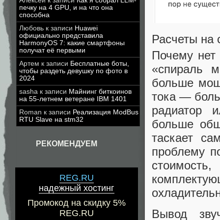
Алексей
к записи
Как я собрал LLM-
печку на 4 GPU, и на что она
способна
Любовь
к записи
Huawei
официально представила
Расчеты на 
HarmonyOS 7: какие смартфоны
получат её первыми
Почему нет
Артем
к записи
Бесплатные боты,
«спираль м
чтобы раздеть девушку по фото в
2024
больше мощ
sasha
к записи
Майнинг биткоинов
тока — боль
на 55-летнем ветеране IBM 1401
радиатор 
Roman
к записи
Реализация ModBus
RTU Slave на stm32
больше общ
таскает са
РЕКОМЕНДУЕМ
проблему по
стоимость,
комплект
REG.RU
надежный хостинг
охладительн
Промокод на скидку 5%
Вывод зву
REG.RU