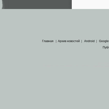
Главная
|
Архив новостей
|
Android
|
Google
Пуб
Все пра
Основными материалами сайта являются
архивные ко