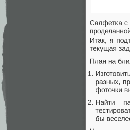
Салфетка с 
проделанно
Итак, я под
текущая зад
План на бл
Изготовит
разных, пр
фоточки в
Найти па
тестирова
бы веселее