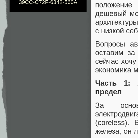
39CC-C72F-6342-560A
положение
дешевый мо
архитектуры
с низкой се
Вопросы ав
оставим за
сейчас хочу
экономика м
Часть 1: 
предел
За основ
электродв
(coreless).
железа, он л