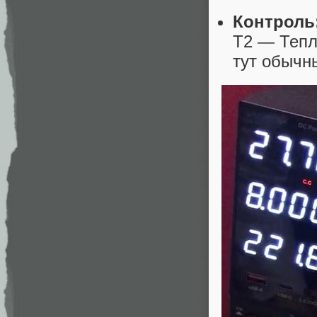
Контроль
Т2 — Тепл
тут обычн