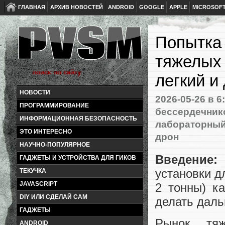
ГЛАВНАЯ
АРХИВ НОВОСТЕЙ
ANDROID
GOOGLE
APPLE
MICROSOF
Попытка 
тяжелых 
легкий и
НОВОСТИ
2026-05-26
в 6
ПРОГРАММИРОВАНИЕ
бессердечник
ИНФОРМАЦИОННАЯ БЕЗОПАСНОСТЬ
лабораторный
ЭТО ИНТЕРЕСНО
дрон
НАУЧНО-ПОПУЛЯРНОЕ
Введение
ГАДЖЕТЫ И УСТРОЙСТВА ДЛЯ ГИКОВ
установки д
ТЕКУЧКА
JAVASCRIPT
2 тонны) к
DIY ИЛИ СДЕЛАЙ САМ
делать даль
ГАДЖЕТЫ
Рынок тяж
ANDROID