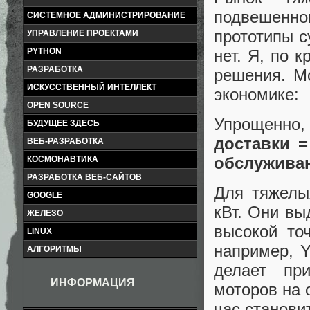
подвешенн
СИСТЕМНОЕ АДМИНИСТРИРОВАНИЕ
прототипы с
УПРАВЛЕНИЕ ПРОЕКТАМИ
нет. Я, по 
PYTHON
РАЗРАБОТКА
решения. Мо
ИСКУССТВЕННЫЙ ИНТЕЛЛЕКТ
экономике:
OPEN SOURCE
Упрощенно, 
БУДУЩЕЕ ЗДЕСЬ
доставки =
ВЕБ-РАЗРАБОТКА
обслуживани
КОСМОНАВТИКА
РАЗРАБОТКА ВЕБ-САЙТОВ
Для тяжелы
GOOGLE
кВт. Они вы
ЖЕЛЕЗО
высокой то
LINUX
например, 
АЛГОРИТМЫ
делает пр
ИНФОРМАЦИЯ
моторов на 
час станови