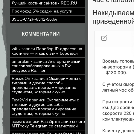
Лучший хостинг сайтов - REG.RU
Накидываем
Промокод 5% скидки на услуги
приведенно
39CC-C72F-6342-560A
КОММЕНТАРИИ
v4f
к записи
Перебор IP-адресов на
хостинге — и как с этим бороться
amarakin
к записи
Альтернативный
список заблокированных в РФ
ресурсов Re:filter
ResizeOn
к записи
Эксперименты с
тиграми и другие способы
преподавать программирование
студентам, которым скучно
Text2Vid
к записи
Эксперименты с
тиграми и другие способы
преподавать программирование
студентам, которым скучно
всым
к записи
Развёртывание своего
MTProxy Telegram со статистикой