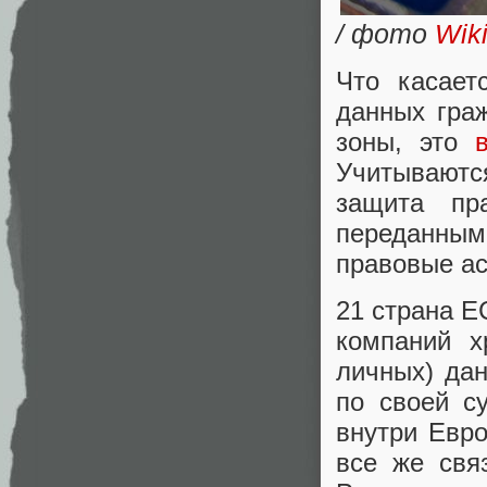
/ фото
Wik
Что касает
данных гра
зоны, это
Учитываютс
защита пр
переданны
правовые ас
21 страна Е
компаний х
личных) да
по своей с
внутри Евро
все же свя