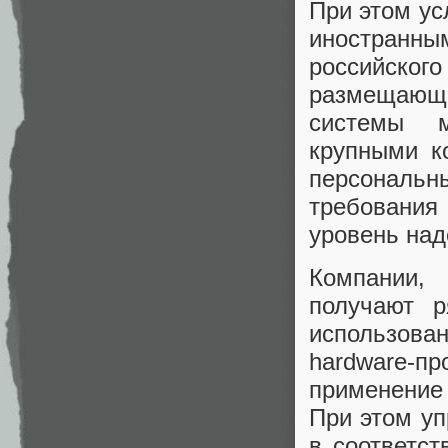
При этом ус
иностранны
российског
размещающи
системы м
крупными к
персональ
требования
уровень над
Компании,
получают 
использов
hardware-пр
применение
При этом у
в соответст