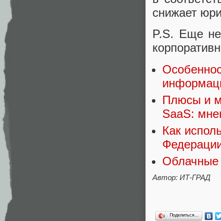
снижает юри
P.S. Еще не
корпоративн
Особеннос
информаци
Плюсы и м
SaaS: мне
Как испол
Федераци
Облачные т
Автор: ИТ-ГРАД
Поделиться…