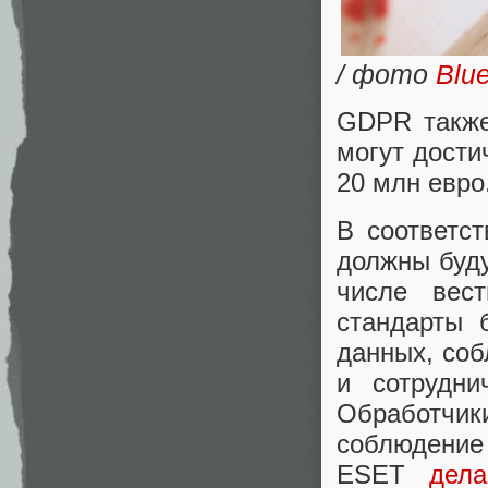
/ фото
Blu
GDPR также
могут дости
20 млн евро
В соответс
должны буду
числе вест
стандарты 
данных, со
и сотрудни
Обработчи
соблюдение
ESET
дела