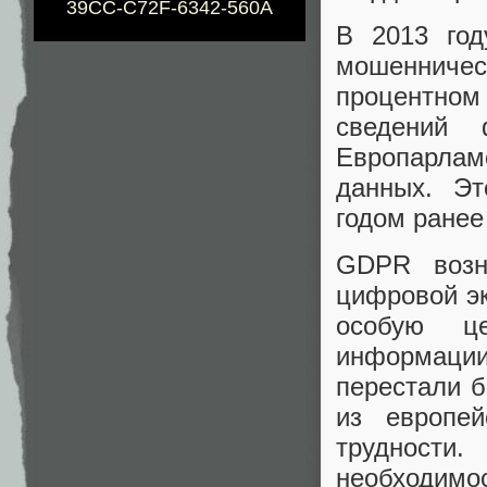
39CC-C72F-6342-560A
В 2013 год
мошенничес
процентном 
сведений
Европарла
данных. Эт
годом ранее
GDPR возн
цифровой эк
особую ц
информаци
перестали б
из европе
трудности.
необходим