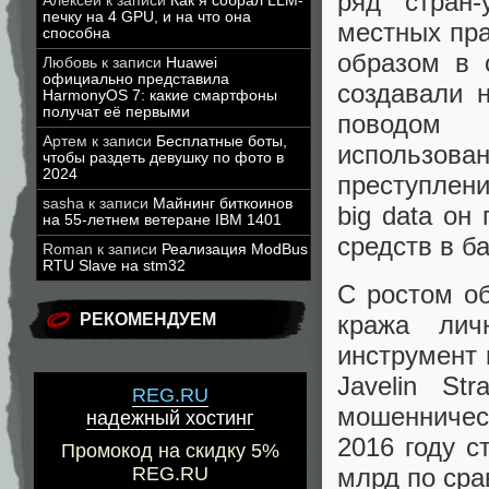
ряд стран
Алексей
к записи
Как я собрал LLM-
печку на 4 GPU, и на что она
местных пра
способна
образом в 
Любовь
к записи
Huawei
официально представила
создавали 
HarmonyOS 7: какие смартфоны
получат её первыми
поводом 
Артем
к записи
Бесплатные боты,
использов
чтобы раздеть девушку по фото в
2024
преступлени
sasha
к записи
Майнинг биткоинов
big data он
на 55-летнем ветеране IBM 1401
средств в б
Roman
к записи
Реализация ModBus
RTU Slave на stm32
С ростом о
кража лич
РЕКОМЕНДУЕМ
инструмент 
Javelin St
REG.RU
мошенничес
надежный хостинг
2016 году с
Промокод на скидку 5%
млрд по сра
REG.RU