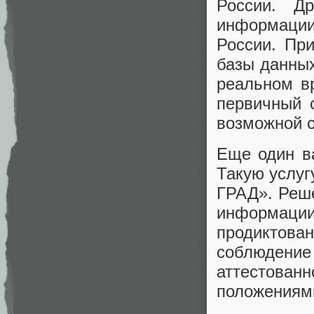
России. Д
информации
России. Пр
базы данных
реальном в
первичный 
возможной с
Еще один в
Такую услу
ГРАД». Реш
информаци
продиктова
соблюдение
аттестова
положениям