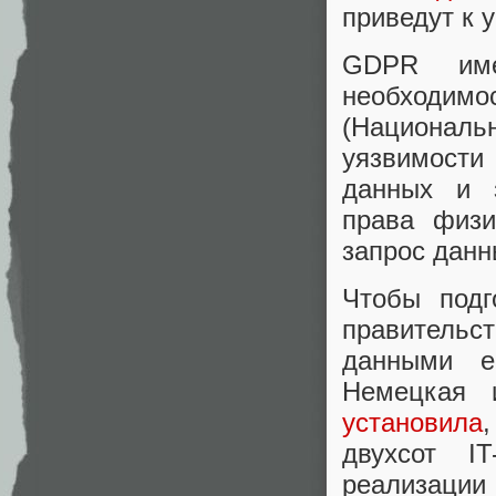
приведут к 
GDPR име
необходим
(Националь
уязвимости
данных и з
права физи
запрос данн
Чтобы подг
правительс
данными е
Немецкая и
установила
двухсот I
реализации