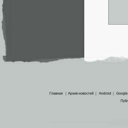
Главная
|
Архив новостей
|
Android
|
Google
Пуб
Все пра
Основными материалами сайта являются
архивные ко