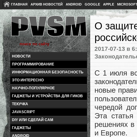
ГЛАВНАЯ
АРХИВ НОВОСТЕЙ
ANDROID
GOOGLE
APPLE
MICROSOF
О защит
российск
2017-07-13
в 6
Законодательс
НОВОСТИ
ПРОГРАММИРОВАНИЕ
С 1 июля вс
ИНФОРМАЦИОННАЯ БЕЗОПАСНОСТЬ
законодате
ЭТО ИНТЕРЕСНО
НАУЧНО-ПОПУЛЯРНОЕ
новые прав
ГАДЖЕТЫ И УСТРОЙСТВА ДЛЯ ГИКОВ
пользовате
ТЕКУЧКА
чередой до
JAVASCRIPT
Эта статья
DIY ИЛИ СДЕЛАЙ САМ
решениях в
ГАДЖЕТЫ
и Европе.
ANDROID