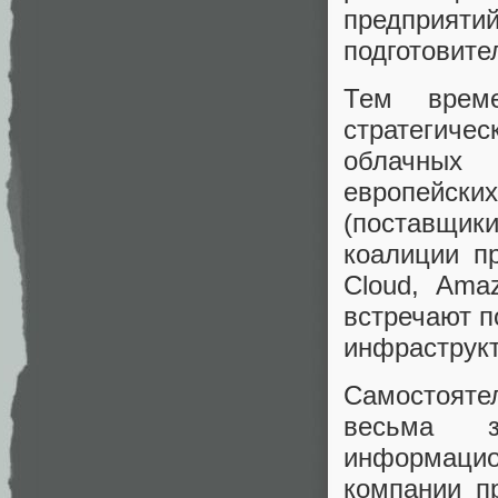
предприя
подготовите
Тем врем
стратегиче
облачных
европейск
(поставщики
коалиции пр
Cloud, Ama
встречают п
инфраструкт
Самостояте
весьма 
информацио
компании п