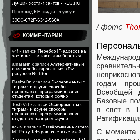
Лучший хостинг сайтов - REG.RU
Промокод 5% скидки на услуги
39CC-C72F-6342-560A
/ фото
Tho
КОММЕНТАРИИ
Персональ
v4f
к записи
Перебор IP-адресов на
Междунаро
хостинге — и как с этим бороться
сравнител
amarakin
к записи
Альтернативный
список заблокированных в РФ
неприкосно
ресурсов Re:filter
годам про
ResizeOn
к записи
Эксперименты с
тиграми и другие способы
Всеобщей д
преподавать программирование
студентам, которым скучно
Базовые по
Text2Vid
к записи
Эксперименты с
в свет в 1
тиграми и другие способы
преподавать программирование
Ратификация
студентам, которым скучно
всым
к записи
Развёртывание своего
С момента 
MTProxy Telegram со статистикой