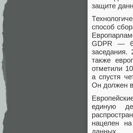
защите данн
Технологиче
способ сбор
Европарлам
GDPR — 62
заседания. 
также евро
отметили 1
а спустя че
Он должен в
Европейски
единую де
распростр
нацелен н
данных,