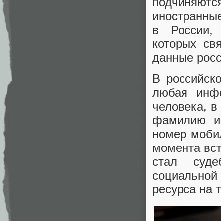
подчиняютс
иностранны
в России, 
которых св
данные росс
В российск
любая инфо
человека, в
фамилию и 
номер моби
момента вст
стал суде
социальной 
ресурса на 