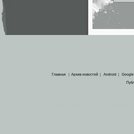
Главная
|
Архив новостей
|
Android
|
Google
Пуб
Все пра
Основными материалами сайта являются
архивные ко