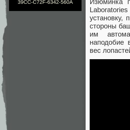
Изюминка п
39CC-C72F-6342-560A
Laboratories
установку, 
стороны баш
им автома
наподобие 
вес лопасте