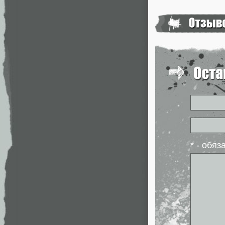
* - обя