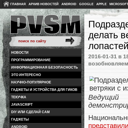
ГЛАВНАЯ
АРХИВ НОВОСТЕЙ
ANDROID
GOOGLE
APPLE
MICROSOF
Подразде
делать в
лопасте
НОВОСТИ
2016-01-31
в 1
ПРОГРАММИРОВАНИЕ
возобновляем
ИНФОРМАЦИОННАЯ БЕЗОПАСНОСТЬ
ЭТО ИНТЕРЕСНО
НАУЧНО-ПОПУЛЯРНОЕ
ГАДЖЕТЫ И УСТРОЙСТВА ДЛЯ ГИКОВ
Ведущий
ТЕКУЧКА
демонстри
JAVASCRIPT
DIY ИЛИ СДЕЛАЙ САМ
Национальны
ГАДЖЕТЫ
представил
ANDROID