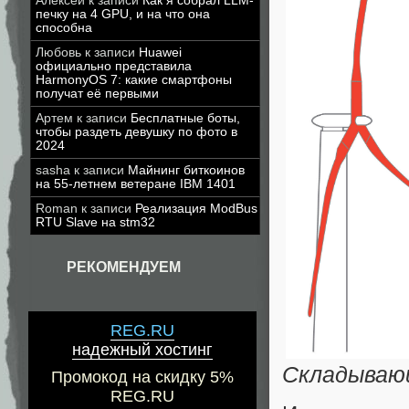
Алексей
к записи
Как я собрал LLM-
печку на 4 GPU, и на что она
способна
Любовь
к записи
Huawei
официально представила
HarmonyOS 7: какие смартфоны
получат её первыми
Артем
к записи
Бесплатные боты,
чтобы раздеть девушку по фото в
2024
sasha
к записи
Майнинг биткоинов
на 55-летнем ветеране IBM 1401
Roman
к записи
Реализация ModBus
RTU Slave на stm32
РЕКОМЕНДУЕМ
REG.RU
надежный хостинг
Складываю
Промокод на скидку 5%
REG.RU