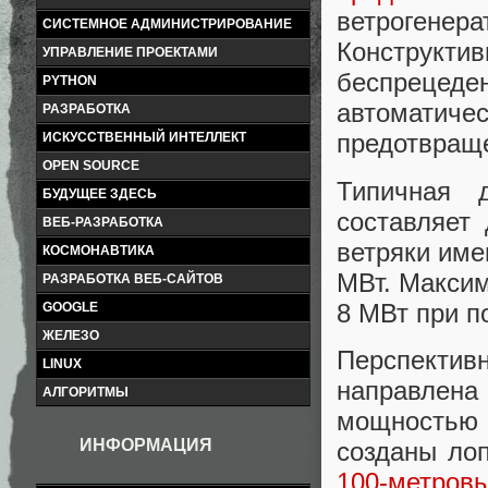
ветрогене
СИСТЕМНОЕ АДМИНИСТРИРОВАНИЕ
Конструк
УПРАВЛЕНИЕ ПРОЕКТАМИ
беспрецед
PYTHON
автоматич
РАЗРАБОТКА
предотвраще
ИСКУССТВЕННЫЙ ИНТЕЛЛЕКТ
OPEN SOURCE
Типичная д
БУДУЩЕЕ ЗДЕСЬ
составляет
ВЕБ-РАЗРАБОТКА
ветряки име
КОСМОНАВТИКА
МВт. Максим
РАЗРАБОТКА ВЕБ-САЙТОВ
8 МВт при п
GOOGLE
ЖЕЛЕЗО
Перспективн
LINUX
направлен
АЛГОРИТМЫ
мощностью
ИНФОРМАЦИЯ
созданы ло
100-метров