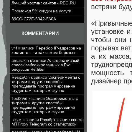
Лучший хостинг сайтов - REG.RU
ветряки буд
Промокод 5% скидки на услуги
39CC-C72F-6342-560A
«Привычные
установке и
КОММЕНТАРИИ
чтобы они 
порывах вет
v4f
к записи
Перебор IP-адресов на
хостинге — и как с этим бороться
а их масса
amarakin
к записи
Альтернативный
труднопрео
список заблокированных в РФ
ресурсов Re:filter
мощность 
ResizeOn
к записи
Эксперименты с
дизайнер пр
тиграми и другие способы
преподавать программирование
студентам, которым скучно
Text2Vid
к записи
Эксперименты с
тиграми и другие способы
преподавать программирование
студентам, которым скучно
всым
к записи
Развёртывание своего
MTProxy Telegram со статистикой