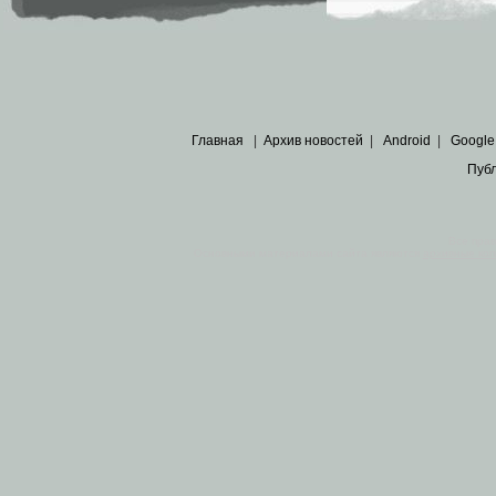
Главная
|
Архив новостей
|
Android
|
Google
Пуб
Все пра
Основными материалами сайта являются
архивные ко