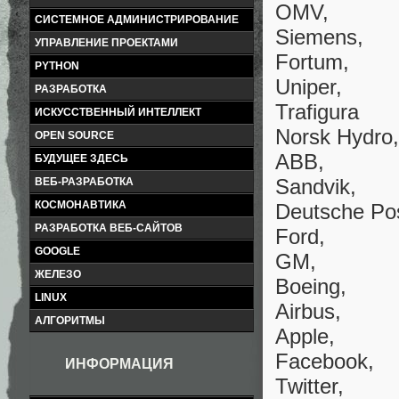
OMV,
СИСТЕМНОЕ АДМИНИСТРИРОВАНИЕ
Siemens,
УПРАВЛЕНИЕ ПРОЕКТАМИ
Fortum,
PYTHON
Uniper,
РАЗРАБОТКА
Trafigura
ИСКУССТВЕННЫЙ ИНТЕЛЛЕКТ
Norsk Hydro,
OPEN SOURCE
ABB,
БУДУЩЕЕ ЗДЕСЬ
Sandvik,
ВЕБ-РАЗРАБОТКА
КОСМОНАВТИКА
Deutsche Pos
РАЗРАБОТКА ВЕБ-САЙТОВ
Ford,
GOOGLE
GM,
ЖЕЛЕЗО
Boeing,
LINUX
Airbus,
АЛГОРИТМЫ
Apple,
Facebook,
ИНФОРМАЦИЯ
Twitter,