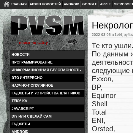
ГЛАВНАЯ
АРХИВ НОВОСТЕЙ
ANDROID
GOOGLE
APPLE
MICROSOF
Некролог
2022-03-05
в 1:44
, рубр
Те кто ушли
По данным ж
НОВОСТИ
деятельност
ПРОГРАММИРОВАНИЕ
следующие 
ИНФОРМАЦИОННАЯ БЕЗОПАСНОСТЬ
Exxon,
ЭТО ИНТЕРЕСНО
BP,
НАУЧНО-ПОПУЛЯРНОЕ
ГАДЖЕТЫ И УСТРОЙСТВА ДЛЯ ГИКОВ
Equinor
ТЕКУЧКА
Shell
JAVASCRIPT
Total
DIY ИЛИ СДЕЛАЙ САМ
ENI,
ГАДЖЕТЫ
Orsted,
ANDROID