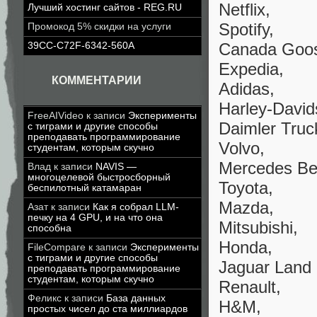
Netflix,
Лучший хостинг сайтов - REG.RU
Spotify,
Промокод 5% скидки на услуги
Canada Goo
39CC-C72F-6342-560A
Expedia,
КОММЕНТАРИИ
Adidas,
Harley-David
FreeAIVideo
к записи
Эксперименты
Daimler Truc
с тиграми и другие способы
преподавать программирование
Volvo,
студентам, которым скучно
Mercedes Be
Влад
к записи
NAVIS —
многоцелевой быстросборный
Toyota,
беспилотный катамаран
Mazda,
Азат
к записи
Как я собрал LLM-
печку на 4 GPU, и на что она
Mitsubishi,
способна
Honda,
FileCompare
к записи
Эксперименты
с тиграми и другие способы
Jaguar Land 
преподавать программирование
студентам, которым скучно
Renault,
Феликс
к записи
База данных
H&M,
простых чисел до ста миллиардов