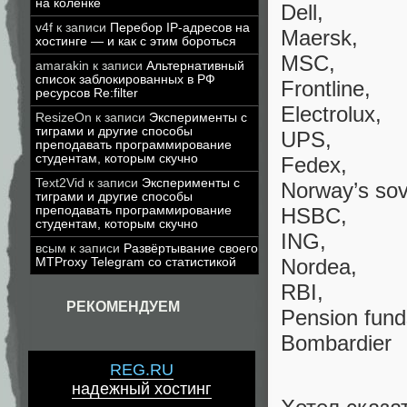
на коленке
Dell,
v4f
к записи
Перебор IP-адресов на
Maersk,
хостинге — и как с этим бороться
MSC,
amarakin
к записи
Альтернативный
список заблокированных в РФ
Frontline,
ресурсов Re:filter
Electrolux,
ResizeOn
к записи
Эксперименты с
тиграми и другие способы
UPS,
преподавать программирование
студентам, которым скучно
Fedex,
Text2Vid
к записи
Эксперименты с
Norway’s sov
тиграми и другие способы
преподавать программирование
HSBC,
студентам, которым скучно
ING,
всым
к записи
Развёртывание своего
Nordea,
MTProxy Telegram со статистикой
RBI,
РЕКОМЕНДУЕМ
Рension fund
Bombardier
REG.RU
надежный хостинг